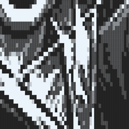
 ███████████▓ ▒▓▓▒███▓▓▓▓█▓▒████▓▓██ ▓███▓█████▒ 
▓ ▓██████▓ ▒▓▒▓███▓▓▓▓▓█▓ ▓▓▓▓███▒██████▓███▒ ▒▓
▒▒▓ ▒▓▓██▓▓▓█▓▓▓▒▓█ ▓▓█▓░ ███▓████▓░▒▓▒▒▓
▒▒▓ ▒▓████▓█▓▓▓▓▓▒▓█ ██░░██ ▓██▓███▒ ▓▓▒▒▓█
▒▓▒ ▓▒▓█▓██░▓█▓▓▓▒▓▒▓█ ███ █████▓ ▓█▒▒▓▓█▓
▓▓▓▓▓▓▓▓▓▓▒▓██▓▒███ █▒▓▓▒░▓█ █▓▓▓▒ ███▓▒▒▓▒▒▒▓▓▓█
████▓▓▓▓▓▓▓▓████▓▒▓████░▒█▓███▒ █▓█ █▓▒▒▒▓▓▒▓▓▓▓▓█
█████████████▓▓▓▒▓██▓██ ▒▓▓▒██ ▓▓▒ █▒▒▓▓▓▓▓▓▓▓▓██
▒▒▓▓▓███████▓▓▓▓▓▒▒███████ ███ ▒▓▒ ██▓▓▓▓▓▓▓▓▓▓█▓
▓▓▒▓▓▓▓▓▓▓▓▓▓▓▒▓▓▓▒▓██▓███▒ ▒▒ █▓░██▓▓▓▓▓▓▓▓▓▓█▓
▓▓▓▓▒▓▓▓▒▒▓▓▓▓▓▓████▒ ▓██ ▓ █▒▒█▓▓██▓▓▓▓▓▓▓█▓
▓▓▓▓▒▒▓▓▓▓▒▒███ ▓███▓ ▓▓ ░█▓▒█▓▓█▓▓▓▓▓▓▓▓██
▒▒░▓▒▓▓▓▒▓██ ▓███▓██ ▓ █▓▓█▓▓███▓▓▓▓▓█▓██
▓▓▓▓▓█▓ ▓█▓▓▓▓▓██▓ ▒█ ░█▓▓█▓▓██▓▓▓▓▓▓████
▓▓██ ░██▓▒▓▓▓▓██▓ ▓░░ ▒█▓▓█▓▓███▓▓▓▓▓████
█▓ ▒▓█▓▓▓▓▓█▓▓▓██ ▓▒ ▒█░ ▓█▓▒█▓▓▓▓██▓▓▓▓████
 ▒█ ░▒▓░ ░▓▓▓▓▓░ ▓██ ██ ▓▓█ ▒█▒▒██▓▓█████▓▓███
▓ ██░ ▒██ ▒▓ ▓█ ▓█▒██▓ █ ▒▓▓ ▓█▒▓███▓▓▓███▓▓▓██
▒█░ ▒▒ ███ ▒ ▒▓▓▒▓█▓ █ █▓▓▒█▒▓█▓██▓▓████▓▓██
 ░▒▓ ░██▓ ▒░ ░▓▓▒▒▒██ ▓▓ ▒█▓▒█░▒██▓███▓███▓▓██
███▓ ███▒ ▓░▓▓▓ ██▒▓▓ █▓▓█ ▓███▓███████▓███
██▓ ██ ███ █▓▓▓▓ ██▒░█ █▓▓▒▓███████████▓▓██
█████ ███ ▓▒ ▓░ ▒▓█▓░▓█▓█ █▓▒▓████████████▓█
▒▓████ ░███ ░ ▒░ ▒ ▒▓██▒▓ ▓██ █▓▒▓██████████████
▓█▓▓▓████ ████ ░ ▒ ▓▓██▓░▒▓▓▓▒▓▓▓██▓████████████
███▓▓▒▓███ ███▓ █ ▓▒██▓░▓▒▒▓▓▓▓ ███████████████
███████▓▓███▓ ███ ▓ ▓███ █▓▓▓▓▓█ ███▓███████████
████████▓▓████ ░▒ ███ ▓ ███ ▓▓▓▓▓░ ███▓███████████
██████████▓███▓ ░█▒ ██▒ ████ █▓▒▓▓░ ███▓▓▓█████████
▓████████████▓████▒ ██▒ ███ ▓██ ▓▓▓▓ █████▓█████████