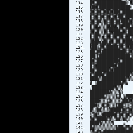
█▓▓████████████▒░▓
▓█▓▓█████████████░
▓▓▓▓▓▓▓█▓▓██▓▓████
▓▓▓▓▓▓▓▓▓▓▓▓██▓███
▓▓▓▓▓▒▓▓▓█▓▓▓███▓▓
▓▓▓▓▒▒▓▓▓█▓▓▓▓███▓
▓▓▓█▒▒▓▓████▓▓▓▓██
▓▓██▒▒▓▓▓▓████▓▓██
▓▓█▓▒▓▓▓▓▓▓▓▓▓▓██▓
▓██▓▓██▓█▓▓▓▓▓
▓██▒▓▓▓█████▓▓▓
██▓▓▓███████
██▒▓███████
█▓▓███████
█▓▓███████▓▓
█▓▓█████▓▓
▓▓███▓▓█
███▓▒███
▓ ▒██████
░████████
████████▓▒▒▒
██████▓▒▒▒▒▓▓░
████▒▒▒▓▓▒▒▒▒▓█
██▓▒▒▓▓▓▒▒▒▓█
█▒▒▓▓▒▒▒▓████
▒▓▓▒▒▓████▓▓▓
▓▓▓████▓▓▒▓▓
████▓▒▒▒▒▓ ░░ ▓▓ 
█▓▒▒▒▒▒▒▒▒▒▓██▓▓▓
▒▓▓▓▓▓██████████