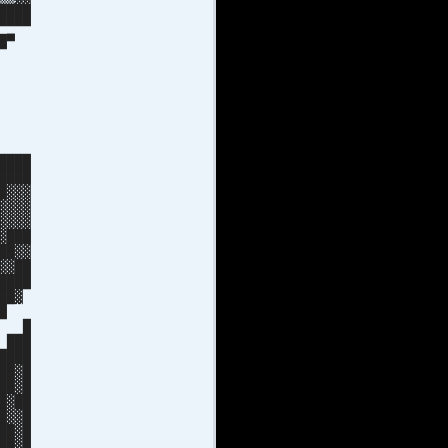
████
▀▀▀
███▀
█ █
██
███
██
█ █
██▄
▀▀
████
████
█▓▓▓
▓▓▓▓
▓▓▓▓
▓███
██▓▓
▓▓██
████
██▓
███
██ █
 ███
████
██▓█
██▓█
█▓██
█▓▓█
██▓█
██▓█