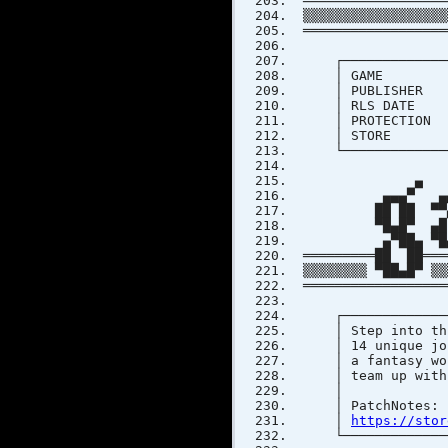
══════════════════
▒▒▒▒▒▒▒▒▒▒▒▒▒▒▒▒▒▒
══════════════════
┌───────────────
│ GAME : FAN
│ PUBL
│ RLS
│ PRO
│ STORE
└───────────────
▄ 
▄▄▄▀ ▄▄▄ 
██ ██ ▀▀▄██
▀█▄█▀ ▄█ ██
▄▀██▄ ▀█▄▀▀▄
═════════██ ██════
▒▒▒▒▒▒▒▒ ▀██▄█▀ ▒▒
══════════════════
┌───────────────
│ Step into this
│ 14 unique jobs
│ a fantasy worl
│ team up with 
│ P
│
https://stor
└───────────────