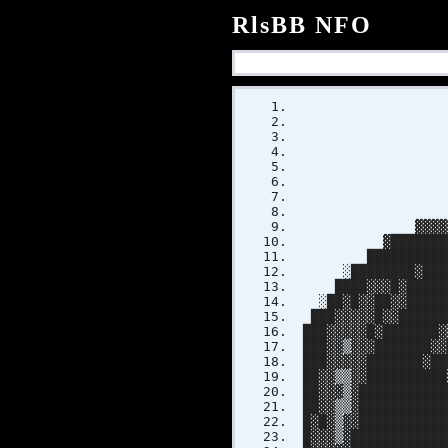
RlsBB NFO
▓
██
██
█
░ ▓
▓▓▓▓▓▓▓▒░
▓███████████▓
██████████████
░████████▓██████
████▓▓▓█▓████████
░██▓█▓▓██▓▓██████
███▓▓▓▓▓█▓▓███████
███▓▓▓▓▓█▓███████▓
███▓▓▒▓▓▓███████▓▓
███▓▓▓▓▓███████▓██
██▓▓▒▒▓▓██████████
██▓▓▓▒▓███████████
██▓▓▒▒▓███████████
█▓█▓▒▓▓███████████
█▓▓▓▒▓████████████