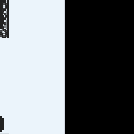
█▓▓█
█▓▓█
█▓▒█
██▓█
██▒█
█▓▒█
▓▒▓█
▓▓▓█
▓▓█
▓█
 ░
░▓
█▓
█▓
 ▓
▓
▒
▒
S
▄
▄▄
 ██
 ██
█▄█▀