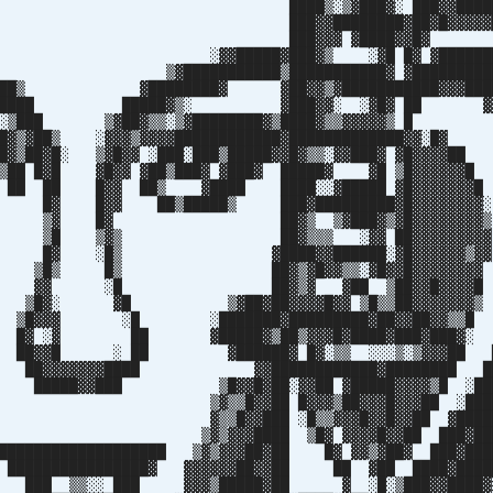
███▒░▒▓███▓░ ███▓▓█████▓
▓▓████████▓██▓█▓▓▓▓▓██
 ███▓▓▓ ▓████▓▓█▓ 
█▓▓ ░▓▓█████▓███▓▒ ░▓█ █▓ ▓███████
███ ▒▓███████████▒███████████▓ ▓██████████
██▒ ▓████████▓ ▓██▓▓▒▓███████████▓▓▓████
████ █████▓▒░ ▓███▓▓░ ░▓█▓ ██ ▓▓
██▒░▒███ ▒▓██▓▒▒░▒▓████████▓▒████▓▒▒▓▓▓▓▓▒ 
███▓▒▓██▒ ░▓▓▓▒▓▓▓▓████████████▓█████████████▓▓░
██▓▒██▓█░ ▒▓█▓▓ ░███░███▒█████▓▓█▓▒▒░▓▓███▓ ▓█▓▓▓▓
▒██ █▓█ ▓█▓▓ ▓██▒███▓ ▓███▓ █████▓ ▓█ ▒█▓▓▓
 ██ ██ █▓▓ ██▒ ▓████ ████░░▓█████ ▓█▓▓▓▓▓
█▓ █▓▓ ██▒█████▒ ███▓█████████▓█▓▓▓▓▓▓
█▓ ██▓▒ ▒▓███▓▒▓█▓▓▓▓▓▓▓
 ▒▓▒ ██▓▒▒▒ ░▓▓ ██▓▓▓▓▓▓▓
░█▒ ▓████▓▓██████░▓█▓▓▓▓▓▓▒▓▓
 █▒ ██▓▒▓█▓▓▒▒░▓█▓▓█▓▓▓▓▓▓▓▓
▓ ░█ ██▓▒▓ ▓██ ▒██▓▓█▓▓▓▓█
░ ▓█ ▒▓██▓██▓▓▓▓█▓▓ ▒█▒▒██▓▓▓▓▓▓▓▒
▓ ░█ ░███████▓█████████▓██▓▓██▓▓▒▒█
░▓ ██ ▓█████▓▒██▒▓▓▓█▓████▓███▓███▓░ 
▓▓█ ░ ██ ▓██████▓ █▓░▒▒ ░░░▒░▒▓▓▓██ █
▓▓▓▓▓▓▓████ ▓▓████████████▓████████ ██
███▓▓███ ▒█▓▓█▓██░▓▓██ ▓█████▓▓▓▓▒█ ░███
░ ▒▓▒▒█▓▓██ █▓▓▓▒██▓▓▓█▓▓▓██ ░████
▓ ▓▒▒█▓▓███ ░█▒▒▓▓▓█▓▓█▓▓██ ▓█████
▓░ ▒▓▒▓▓▓████ ▒█▓ ▓▓▓▓█▓▓██ ███▓███
███████████████████ ▒▓▒▓▓▓██▓██ █▓ ▓▓▒▓██▓ ███▓███
 ████████████████▓ ▓▓▓▓▓▓██▓▓██ ██ ▓██ ████▓████
 ███ ▒▒░░ ███ ▓▓▓▒█████▓██ ▓ ░█░▒███▓▓████▓