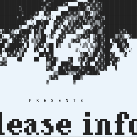
███████████████████▓▓█████▓▓ ██▓▓▓▓▓▓▓▓██████████████
████████▓████████▓▒████▓ ████▓██▒░▓▓▓▓▓██████████████
██████████▓████▓▓ █▓▓ ███▓▓▓▓▒ ▒█▓░▒▒▓███████████████
███████▓████▓▓░ ░ ▒▓░ ██▓▓▒▒▒▒▒▓█▒▓█▓▒██▓▒█████████████
██████████▓ ░ ██▓██ ▓▓▓▓░ ▓▒▓█▓▓█▓▒▓▓▒▒▓██████████████
█████████▒ ▒█▓██▒▓█ ██▒ ▓▓▒▓▓▓▓▓ ▒▓█▓▓▓█████████████
 ░▓██▓▒░ ▓███▓ █▓▒█ ▓▓ ▓▓▓▓▓▓ ▒▓█▓██▒▒███████▓▓▓████
██▓▓█ ▓▒▒██░▒▓ ▓▓▓ ▒▒▓█▓▓ ▒▓█▓▓████▒▒▓▒ ░▓██
▓░▓▓ ▒▒▒▓██ ▓█▓ ▒▓▓▓ ░▒ ▓▓█▓▓██ ▓██
 █ ▒▓█▓ ▒██ █▒ ▒ ░▒▒ ▒░▒█▓▓███░ ██▒
▒▒█ █▓ █ ██ ▒░ ▒ ▒██▒███░ ██░
▓░▒█ ██▓█▓█ ▒▓█░▒██░▓▓██▓▓ 
█ █▓▓█▒ ▓█ ▒▓█▒███ ▓▓▓██▓▓
██ ███▓▓ ▓ ▓█░ █▓▓▓██░
██▓█▓███▓▓▓████▒▓▓▓▓
█▓▒▒▒▓▓██▓▓███
▓▓ ███
▒ 
 E S E N T 
█ ██ ▄█▀█
█ ▄▄▄ ▄▄▄ ▄▄▄ ▄▄▄ ▄▄▄ ▄ ▄▄▄ ██ ▀▀ ▄
█ ▄██ ██ ▀▀▄██ ▀██▄ ▄██ ██ ██ ██ ██ ▀██▀ ██
██▀▀▀▀ ▄█ ██ ▀██ ██▀▀▀▀ ██ ██ ██ ██ ██
▀█▄▄▀ ▀█▄▀▀▄ ▀▄▄█▀ ▀█▄▄▀ ▄██▄ ▄██ ██▄ ▄██▄ ▀