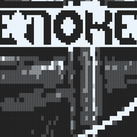
████████████████████████████▓█ ███ ██▓████████████
▀▀▀▀▀▀▀▀▀▀▀▀▀▀▀▀▀▀▀▀▀▀▀▀▀▀▀▀▀▀ ▀▀▀▀▀▀▀▀▀▀▀▀▀
▄███████▀ ▀██████████▄ ▄██████▄ █▄▄ ██▄ ▄██████
 █ █ ▄ ▀███ ████▀▀████ ███ ███ ██
 ███ ████ ████ ███ ▄ ▄██▀ █
███ ███ ███ ███ █████████▄ ██
██ ███ ████ ████ ██ ▀ ▀███ █
████ ███ ████▄▄████ ███ ███ ██
▄ ▀██ ███ ▀██████▀ ▀██ ███ ▀████
▀▀▀▀ ▀ ▀▀▀ ▀▀ ▀ ▀▀▀ ▀▀▀▀▀
████████████████████████████ ███▓▓▓▓ ▓▓███████████████
████████████████████████████▓▒███▓▒▒▓ █▓███████████████
▒ ▒▒▒▒▓▒▓▓▓▓▓▓▓▓██████▓▓▓▓▓█▓▒██▓▓▓▒▓█ ▓▓██▓██▓█████████
▓▓▓▓▓▓▓█▓▓████▓▓▓▓▓▓▓ ▒▒ ██▓▓███▓▓▒▒▓ ░▓▓█▓▓▓▓▓▓▓▓▓▓▒▓▓
███████▓▓▓▓▓▓▒▒▒▒ ░▒ ▒▓▒ ▓▓▓▓████▓▒▓▓ ▓▓██▒▒▓▒▒▓▓▓▒▓▓▓▓
▓▓▓▓▓▓▓▓▓▒▒▓▒▒▒▒▒▓▓▓▓▓▓▓▒▓▓█▓▓▓██▓▓▒▓▓ ▓▓██▓▓▓▓▓▓▓▓▓▓▓▓▓
▓▒▓▓▓▓▓▓▓▓▓▓▓▓▓▒▓▓▓▓▓▓▓▓▓▒██▓▒███▓▓▒▓▓ ▓▓▓█▓▓▓▓▓▓▓▓█████
▓▓▓▓▓▓▓▓▓▓▓▓▓▓▓▓▓▓▓▓▓▓▓▓▓▓██▓▓███▓▓▒▓▓ ▓▓▓██▓▓▓▓▓▓▓█▓▓▓▓
██████████████████▓▓▓▓▓██████▓███▓▓▒▓▓░▓▓▓█▓▓▓▓▓▓▓▓▓████
██████████████▓▓▓▓█████▓▓▓▓▓▓▓▓██▓▒▒▓▓ ▓▓▓██▓▓██████████
████████▓▓▓▓▓▓▓▓▓██▓▓▓▓▒▒▓▓▓▓▓███▓▓▓▓▓ ▓▓▓████████████
██▓▓▓▓█▓██▓▓▓▓▓▓▓▓▓▓▓▓▓▓▓███▓▓▓██▓▓▒▓▓░▓▓▓███████████
▓▓▓▓▓▓▓▓▓▓▓▓▓▓▓▓▓▓▓██████████▓▓██▓▓▓▓▓ ▓▓▓███████████
█▓▓▓▓▓▓▓▓▓▓▓▓▓███████████████▒▓███▓▒▓▓ ▒▓▓████████▓ █
██████████████████████████████▓▓██▓▓▓▓▓▓▒▓▓██████ ███
██████████████████▓█████▓█████▓███▓▓▒▓▓ ▓█████ ██████
████████████████████▓█▓██████▒▓██▓▓▓▓▓▓▓██ ▓▓████████
████████████████████▓█████████▒▓██████▓ █████████████
██████████████▓█████▓█▓███████▓████▓ ████████████████
█████████████████▓▓██▓████████▓▓ ░██░▓████████████████