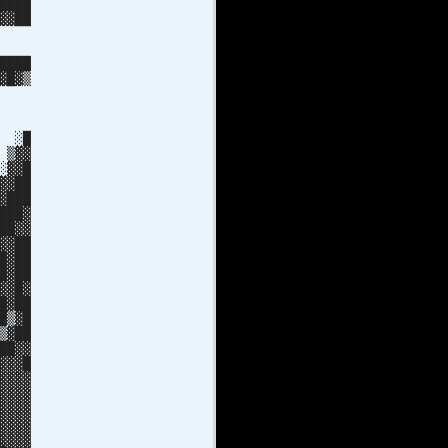
████
▓▓██
░▒█▓
███
████
▓█▓▒
█▓██
███
 ███
█ ░█
 ▒▓▓
░▓▓█
▓▓██
▓███
███▓
██▓▓
▓▓██
█▓██
█▓██
▓▓█▓
█▓██
█▒▓█
▓██
██▓▓
▓▓█
▓▓▓
▓▓▓
▓▓▓
▓▓▓
▓▓