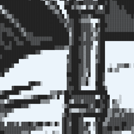
███████████████████░▒▓█▓ ▓▓██▓▓██▓▓▓▓▓▓███▓█▓▓▓███████
░▓██████████████████▓▒▒▓█ ███▒▓▒▒░ ▓▒░▓█▒ ▓██▓▓▓▓█▓████
▓░▒▓██████████████████▓▒▒█ █████▓██████▓▓▓▓██▓▓▓▓▓▓▓███
██▓▒▒▓██████████████████▓▓█ ▒█████▓▓▓▒▓█████▓▓▓▓▓▓▓▓▓▓▓█
████▓▒▓▓█████████████████▓▓▓▒▓▓██▓▒▒▒▒ ▒██▓▓▓▓▓▓▓▓▓▓▓▓
▓▓████▓▒▓██████████████████▒▓▓▓███▓▓▓▓▒ █▓███▓▓▓▓▓▓▓▓▓▓▓
▓▓▓▓▓███▓▒▓█████████████████▓▒▓███▓▓▓▓▒▒▓▒██▓▓▓▓▓▓▓▓▓▓▓▓
▓██▓▓▓███▓▒▓▓▓███████████████░▓███▓▒▓▓▓░▒▓██████████████
▓█████▓▓███▓▓▓▓▓▓▓▓▓▓▓███████▒▓██▓▓▒▓▓▒▒▓▓██████████████
▓███▓▓██▓██▓▓▓███▓▓▓▓████████████▒▓███▓▓▓▓▓ 
▓▓███▓▓▓██████████████████▓▓▓▓▒▒▓███▓▓▒▓▓▒ 
███▓▓▓███████████████▓▓░ ▓███▓▓▒▓▓ ▒
██████▓▓█████████▓▒ ▓▓███▓▓▒▓▓ ▓
██▓▓████████████ ▒▓████▓▒▓▓ ▒
███████████▓ ▓▓███▓▓▒▓▓ ▓███ ░ ▒▒▒▓▓░
██████████▓▓ ▓▓███▓▓▒▒▓ ▓███ ▒▓
█████████▓▓█ █████▓▓▒░█ ▓█
███████▓▓▒ ▓▓███▓▒▒▓░ ▓█
████▓▓▓ ▓██▓▓░ ▓████▓▒▒█░ ██
█▓▓▒▓ ▓███████▒ ▓▓▓██▓ ▓██
▓▒ ▒▓██████▒ ▒▒▒▓▓▒██▓█████████████
▒▓█████▓ ░░░▒▓▓████▓▓▒░█ ███▓▓▓▓▓▓▓▓▓▓ ░█▓█
█▓▓▒▒ ▒▓▓███████████▒▒▒▒ ██▒░▓▓▓▒▓▓▓▓▓██▓██▓ ▓
█▓▒▒▓▓▓███████▓▓▓░ ░▒▓████████▓▒▓██▓▓█▓ 
▓▓▓▓▓▓▓▓▓▓▒ ██▒░░░▒▒▒▓▓▓▓░▒▓██▒▒▓▓▓▒▓▒
▓▓▓▓▓▒▒▓░ ▒▓█▓████▓██████████▒▒▓▒▒▓▒▓▓▓▓▓
▓▒▓▓▒░▒░ ▓█▓▓███▓▓ █▓██▒▒▓▓▓▓▓▓▓▓▓▓▓
▓▓▓▒▓░▓▓▓█▓▒▓██▒▓█▒░█▒ ▓█▓▒███▓▓▒█▓ ▒▓██▒▒▓▓▓▓▓▓██▓▓▓
▓▓▓▓▓▓▓▓▓▓▓▓▓▓▓▓▒▒▒ ▓█▓▓███▓▓▓▓░ ░▓██▓▓██▓██▓█▓▓▓▒
████▓▓▓▓▓▓▓▒▒▒▓ ░ ▒░░ ▓█▓▓███▓▓▒▒▓ ▓██▓▓▓▓▒▒▒▒ ▒