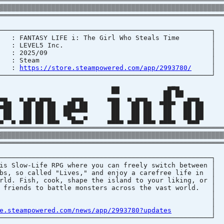
════════════════════════════════════════════════════════
▒▒▒▒▒▒▒▒▒▒▒▒▒▒▒▒▒▒▒▒▒▒▒▒▒▒▒▒▒▒▒▒▒▒▒▒▒▒▒▒▒▒▒▒▒▒▒▒▒▒▒▒▒▒▒▒
════════════════════════════════════════════════════════
────────────────────────────────────────────────
TASY LIFE i: The Girl Who Steals Tim
ISHER : LEVEL5 Inc.
 DATE : 2025/09
TECTION : Steam
 :
https://store.steampowered.com/app/2993780/
────────────────────────────────────────────────
██ ▄█▀█
▄ ▄▄ ▄▄▄ ▄▄▄ ▄▄▄ ▄ ▄▄▄ ██ ▀▀ 
 ██ ██ ██ ▄██ ██ ██ ██ ██ ▀██▀ ██ 
 ██ ██ ██ ██▀▀▀▀ ██ ██ ██ ██ ██ 
 ▄██ ██ ██▄ ▀█▄▄▀ ▄██▄ ▄██ ██▄ ▄██▄ ▀█▄
═══════════════════════════════════════════════════════
▒▒▒▒▒▒▒▒▒▒▒▒▒▒▒▒▒▒▒▒▒▒▒▒▒▒▒▒▒▒▒▒▒▒▒▒▒▒▒▒▒▒▒▒▒▒▒▒▒▒▒▒▒▒▒▒
════════════════════════════════════════════════════════
────────────────────────────────────────────────
 Slow-Life RPG where you can freely switch betwe
, so called "Lives," and enjoy a carefree life 
d. Fish, cook, shape the island to your liking, 
friends to battle monsters across the vast worl
│ 
atchNotes: 
e.steampowered.com/news/app/2993780?updates
────────────────────────────────────────────────