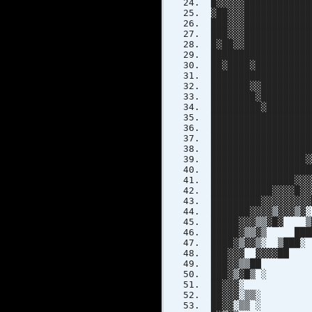
█▓▓▓▓▓████████████
▓██▓▓▓███████████
███▓▓▓███████████
███▓▓▓███████████
█▓██▓▓████████████
██████████████████
██▓████▓█████████
█████████████████
███████▓▓███████
████████▓████████
█████████▓███████
█████████████████
████████████████
█████████████████
█████████████████
█████████████████
█████████████████
███████████████▓▓
███████████▓▓▓▓█▓
█████████▓▓▓▓▓▓▓▓
███████▓▓▓▓▒▓▓▓▒
█████▓▓▓▒▒▓█▓ ▒
█████▓▒▒▓▒ ███
████▓▒▓▓▒░ ▒███
███▓▓▓ ▓▓▓▓██ 
███▓▓▒▒██ ▓
███▓▒▓█▒ 
██▓▓▓░ ▓█
██▓▓▓░▒▒░ 
██▓▓░▒▒ ░