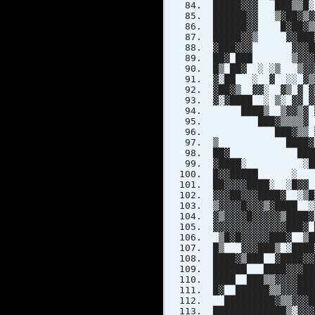
█████▓▓▓ ███▒▒█░
██████▓▓ ▒▓██▓▒▓
██████▓▓ █▓██▓
█████▓▓▒ ▓▓███
▓███▓▓▓ ▓▓▓██▓
██▓ ███ ▒▓▓▓██▓▓
█▒ ██▓ ░ ░▒ ▒▓▓▓
▓░██ ░ ▓ ░░ ▓▒▓█
▓██▓▒ ▓▓░ ▓▒ ▓ ▓
▓░▓████ ░ ▒░ ▓▓ 
████▒ ▒▓▓▒▓ ▓▓▒
███▓▒▒▒▒▓ ▒▓▓▓▓
███▓▒▒ ▒ ▓▓▒░░
▒ ████▓ ░▒ ▓ 
██▓ ████ ░ ░ 
▓████░ ░████ █
█▓▓█████ ░ ████
██▓▓▓▓████░ ░█▓
▓▓▓██▓▓▓████▓ ░
▒▓▓▓▓█▓▓▓▒▓████
▓▒▓▓▓▓█▓▓▓▓▓▒█
▓▓▓▓▓▓▓▓▓▓▓▓▓█
▒█▓█▓▓▓▓▓███▓ ▒
█▒ ▓▓▓███▒ ░████
████▓▒███ ▓████▓
██████ ████▓▓▓██
████ ███▒▒▓▓▓▓██
█▓ ██████▒▒▓▓▓███
█████████▓▒▒▓▓▓██
█████████████▒░▓▓