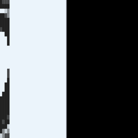
▓▓
██
░▒
█▓▒
███
███
███
█ ██
█▓ █
██ █
▓▓▓█
▓▓█
▓▓░
▓▒
▓▓
 ▓
 ▓
 █
 ██
 ██
███
███
███
███
███
██▓
▓██
███░
█▒░▒
░▒▓▓