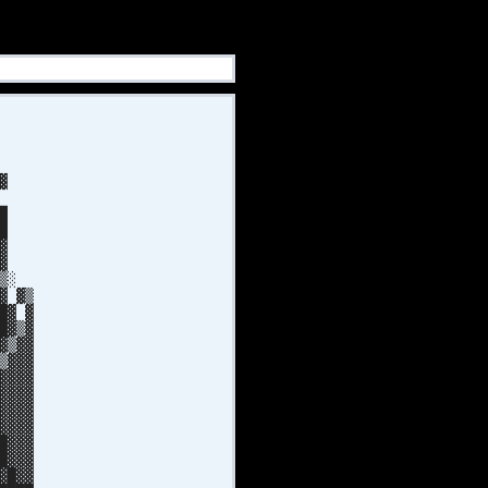
█
█
▓
▓
█
█
▓▓
█▓
▒▒░
▓ ▓▒
█▓ ▓
█▓▒▓
▓▒▓▓
▒▓▓▓
▓▓▓▓
▓▓▓▓
▓▓▓▓
▓▓▓▓
█▓▓▓
█▓▓▓
▓█▓▓