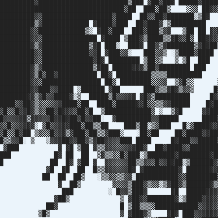
█████████▓███████████████████████▒███ ▓██▓██▓ █████▓████
█████████████████████████████████▓██ ███▓██▒ ░▓▓ ██▓▓
██████████▓▓██████████████████▓████ ██▓▓██▓███████
██████████▒▓████████████ ▓████▓███ ██▓███▓░▒██████
████████▓▓████████████▒░ ▓██▓███ ███▓███▒▓▓ ▒██ ██ ▓▓
████████▓▓▓██████████████ ▓████ ▒███▓▒████▒▒▓█▓▓█▓ ██▓▓▓
█████████▓▒▓████████████▒▓█ ███░ ███▓ ██▓▒▓███████▒▓
██████████▓▓████████████▓▓█ ▓███▓▓░ ███▓▓▒ ░▒████▓█
███████████▓▓█████████████▓█▓ ████████ ▒██▓▒ ▒ ▒█
█████████▓▒▓█████████████▒▓██ █████▓▓▓▒██▓████████ ██
█████████▓▒█▓██▓██████████░██▓ █████████▒▒▒▒█████████
█████████▓▓▓███████████████ ██▓ ████████▓▓▓▓ ▒▓█▒░ 
██████████▓▓███▓▓████ ░██████ ▓██ ███▓▒▒▓█▓▒▓▓▒ █
████████▓▓▒▓█▓▓████▓░▒ █████▒█▓▓▓▓▓ ▓█▓▒█████████ █▓
█████▓▓██▓▒▓▓▓▓▓▓████▓██ ████▓█████▓▓█▓▓▒▒▓▓█████ █▓█
▓▓█▓▓█▓▓█▓▒▓▓██▓█▓▓▓▓██▓█ ▒████████████▓ ░ ▒▓█ ▓▓██
██▓▓▓▓▓▓▒▓▓▓▓▓█▓▓█▓██▓█▓▓██░ ▓█████████▓▓█████ ████
▓▓▓█▓▓▓▓▓▓░ ▓█▓▓▓▓▓███▓██▒▒██ ███▒██░▒▓███ █░▓████▓▓
▓▓█▓▓█▓██ ▒▓▓▓█▓▓▓▒▓███▓██▒▒▓███░ ░██▓██ ██▓████▓▓██
▓█▒▒▓▓█░ ▒ ░▓▓▓██▓▓██▓▒▓██▓▓▓▓███ ████ █▓███▓▓█████
▓░ ▓███ ▓ ▓█ ▒██ ▓▒▒▓▓▓▓▓▓▓▓██▓ ██▓████▓▓███████
███ █▓ ██ ██ ▒▓▒▒▓▓█▓███░▒███████▓████████▓█
█ ██ █▓ ▓██ ▓ ▓▓▓▓▓▓██▒▒▓▓▓█▓▓█▓██░▒██████▓▒
░ ▓█ ▓█ ██ █▒▒▓▓▓▓▓▓█▓ ▓█████████▓ ██████▓▓
██ ██ ██▒ ░▒▒▓▓▒▒▓▓░███████████▓▓████████▓
 ██▒ ▓▓▓▓▒███▓▒▓▓░▒▓██▓▒██████▓▒▓
░ ███ ░ █▓▓▒███▓ ▓█ █████▓▓▓▓
█▒ ▒ ▓██▓▓███████▓░▒████▓▓▓▓▓
██▓ █ ▒██▒▒▒▓███████████▓▓▓▓▓▓
 ▒█▒ ▓ ▓███▓▒ ▓█▓ ███▓▓▓▓▓▓▓▓