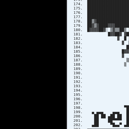
██████████████████
██████████████████
█████████████████
██████████████████
██▒▓██████████████
██▓▒▓████▓▓▓█████
█▓▓▓▓██▓░ ▒▓▒▒██▒
█▓▓██▓ ▓██░ ▓▓▓
▓ █ ░██▒ ▓██
▓ ██ ▒█████▓
██░████▓█
█▓▓▓ ▓▓▓
▓ ▒▒ ▓█ █
▒▓▓▓ ▒▒
▒ ▓▓▓ 
▒▒██
▒▓
P R
▀█
▄ ▄▄▄ ▄▄▄ █
██ ██ ▄██ ██ █
██ ██▀▀▀▀ ██ 
▄██ ▀█▄▄▀ ▄██▄ 