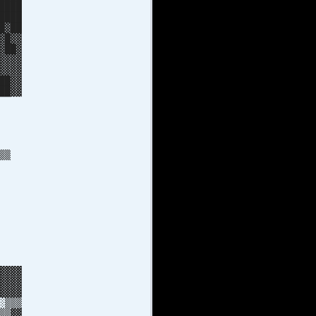
████
████
█▓██
▓█▓▓
▓██▓
▓▓▓▓
▓▓▓▓
██▓▓
██▓▓
▓██
▒▓██
▓██
▓██
▓██
 ▒▒
░▒▒
█▓
█▓
█▒
█▒
██
█ ░
▒░░
▒▒▒
░▒░
▓▓▓
▓▓▓
▓▓▓▓
░▒▒▒
▒▒▓▓