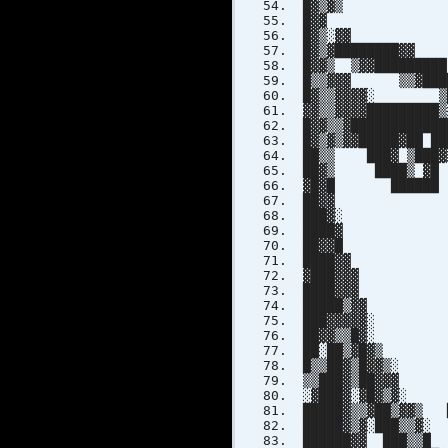
█▓▒▓▒ █
█▓▓ ███
█▓▒░▓▓
█▓▒▓███████
█▓▓▒ ▒▓▓██████
█▒▒▓▓▓ ▒▒▓███
█▓▒▒▓▓▓▓░ ▒
▓▓▒▒▓▓▓▓███████
█▓▓▒▒▓██████████
█▓▒▓▒▓▓█████▓██ █
██▒▒ ███▓ ▒███▓
██▓▒ ████▒ ▓█
▓█▓█ ██████ 
██▓▓ ▒▓ 
███▓░ ▒█
████▓ █▓ 
██▓▓█ ▒█▒
████▓▓ ▓
▓███▓▓▓ ▒█▓
████▓▓▓ ▒█▓▓
█████▒▓▓ █▓ 
███▓▓▓▓▓░ ██
██▓▓▒▒█▓░ ██
██░██▒▓█▓▒ ██
█▒▒██▓▒█▓▓▒
▒▒███▓▒██▓▓
░▓███▓░▓█▓▒
█████▓▒▒▓██▒▓▓▒ 
█████▓▒▓░███▒▒▓░
██████▓▓ ███▒▒█