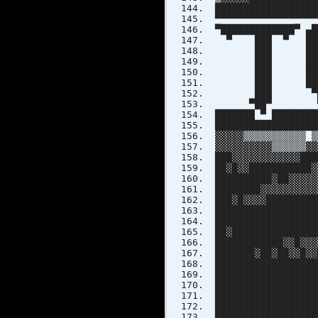
████████████████
▀▀▀▀▀▀▀▀▀▀▀▀▀▀
▀█████████████▀ 
▀ ███ ▀ ███
███ ███ █
███ █████ 
███ ███ █
███ ███ █ 
███ ▀██████
▀██▀ ▀▀▀
███████ ▀ ████████
██████████████████
▓▓▓▓▓▒▒▒▒▒▒▒▒▒▒▒ ▒
▓▓▓▓▓▓▓▓▓▓▒▒▒▒▒▒▓▓
███▓▓▓▓▓▓▓▓▓▓▓▓███
██▓█▓▓███████████▓
██████████▓██▓▓▓▓▓
████████▓▓▓▓▓▓▓▓▓▓
███▓█▓▓▓▓█████████
██████████████████
██████████████████
██▓███████████████
████████████▓▓█▓▓▓
███████▓██▓██▓▓█▓▓
█████████████████
█████████████████
██████████████████
█████████████████
█████████████████
██████████████████