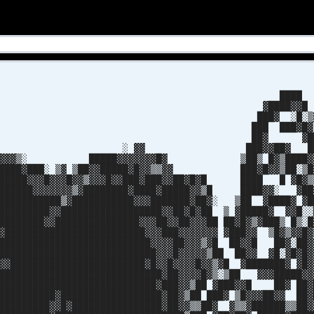
███
████▓▓
█▓ ░█░▒
█ ███▓█
█▓ ▓█
▓ ███▓▓██▓ █
 █████▓▓▓▓▓▓▓█▓ ▒██▒ █▓▒████
███░ ▒▓ ▒██▓▓█████▓█▓▓▒▒▓▓ ███▓█▓▓▒██░▒
█▓▓▓█▓▓▓█▓▓▒▓▓▓█▓▓███▓███▓▓██▓█▓█ ████ █ ▓█▓
███▓▓▓▓▓▓▓▒▓████████▓████▓█████▓▓▒█ ████▓▓░ ▓██
████████▒▓███████████▓▓▓███████▓██▓░ ▒██ ▓████▓ ▓█
████████▓▓██████████████████▓▓██▓█▓██ ▒ ▓█████▓ ▓▓█░░
███████▓▓███████████████▓▓▓██▓▓██▓▓▓██ ██▓█▓▒▓███▒ █▒░█
▓█████████████████████████▓▓▓███▓▓▓▓▓▓▓ ▓███▓▓ ▒█▓▒▓▓█▓
███████████████████████████▓▓▓▓██▓▓▓▒▓█ ██▓▓█ ██▓░██▓
████████████████████████████▓▓▓█▓▓▓▓▓▒██ ██▓▓ ▓█░▓█▓█▓
▓▓████████████████████████▓█▓▓█▓▓▓▓█▓▓▒▓█ ▓███████▓ ▓█▓
█████████████████████████████▓██▓▓▓▓█▓▒░▒██ ▓▓▓█████▓▓
████████████████████████████▓███▓▓▒██ ▓███▓▓█ ██▓ ██▓
██████████▓██████████████████▓██▓▒██ ███▓ ▒█▓▓▓██▓▓ ██▓
█████████▓▓█▓████████████████▓██▓▓▒▒██▓ ▓▒▒▓██████▒▒██▓