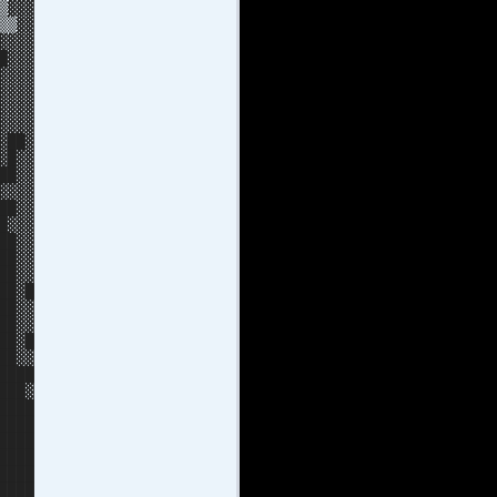
▒▓▓▓
▒▒▓▓
▓▓▓
▓▓▓
▓▓▓
▓▓▓▓
▓▓▓▓
▓▓▓▓
▓██▓
▓█▓▓
██▓▓
▓▓▓▓
█▓▓
▓▓▓
█▓▓
█▓▓
██▓▓
██▓█
██▓▓
██▓▓
█▓█
█▓▓
████
███▓
████
████
████
████
████
████