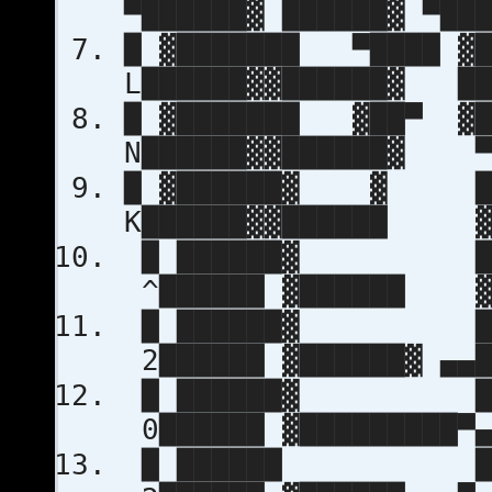
▀██████▓ ██████▓ ▀██
█ ▓███████ ▀████ ▓
L██████▓▓██████▓ ██
█ ▓███████ ▓██▀ ▓
N██████▓▓██████▓ ▀
█ ▓██████▓ ▓ ██
K██████▓▓██████ ▓
█ ██████▓ ███
^██████ ▓██████ ▓
█ ██████▓ ███
2██████ ▓██████▓ ▄▄█
█ ██████▓ ███
0██████ ▓█████████▀▄
█ ██████ ███