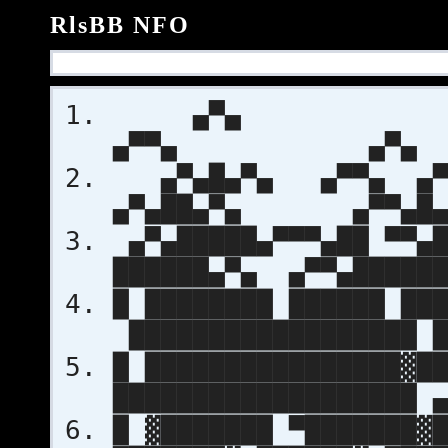
RlsBB NFO
▄▀▄ ▄▀▄
▄▀▀▄ ▄▀▄
▄▀▄█▄▀▄ ▄▀▀▄ ▄▀▄█
▄▀▄██▄▀▄ ▄▀▀▄█▄
▄▀▄█████▄▀▀▀▄██ ▀▀▄█
██████▄▀▄ ▄▀▀▄██████
█ ████████ ██████ ██
██████████████████ █
█ ████████████████▓█
███████████████████ 
█ ▓███████ ▀███████