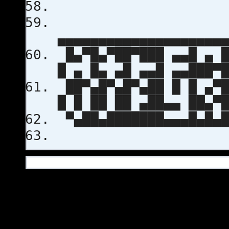
▄▄▄▄▄▄▄▄▄▄▄▄▄▄▄▄▄▄▄▄
█▄▀█▄▀██▀███ ▄▄█ ▄ █
█ ▄ █▄ ▄█ ▄▄█ ▄▄███▀
██▀▄█▀▄█▀▄██ █ █ ▄▀█
█ █ ██ ██ ▄██▄▄ ██▄▀
▀▄██▄███████▄▄▄█▄█▄█