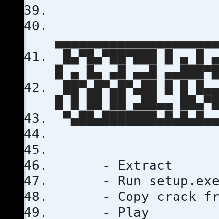
▄▄▄▄▄▄▄▄▄▄▄▄▄▄▄▄▄▄▄▄
█▄▀█▄▀██▀███ █ ▄ █ ▄
█ ▄ █▄ ▄█ ▄▄█ ▄▄███▀
██▀▄█▀▄█▀▄██ █ █ █▄▄
█ █ ██ ██ ▄██▄▄ ██▄▀
▀▄██▄███████▄█▄█▄█▄▄
- Extract
- Run setup.exe a
- Copy crack from 
- Play