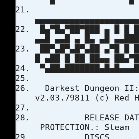
▄▄▄▄▄▄▄▄▄▄▄▄▄▄▄▄▄▄▄▄
█▄▀█▄▀██▀███ ▄ █ █ █
▄▄█ ▄▄█ ▄ █▄ ▄█ ▄▄██
██▀▄█▀▄█▀▄██ ▄▀█ █ █
█ ▄██ █ ██ ██▄▄ ██▄▀
▀▄██▄███████▄█▄█▄▄▄█
Darkest Dungeon II:
v2.03.79811 (
RELEASE DA
PROTECTI
DISCS..