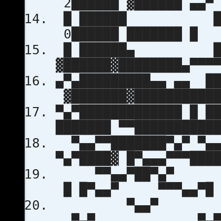
2██████ ▓██████ ▄
█ ██████ ███
0██████ ███████ 
█ ██████▄ ████
▓██████▓████████▄▀▀▀
▄▀▄█████████▄▄ ▄▄ ██
▓███████▓███████████
▀▄▀█████████████ █ █
███████ ▀▀██████████
▀▄▄▀▀███████▀▄▀ ▀▄▄▀
▀▄▀████▓ █▀▄▄▄▀▀▀███
▀▀▄▄▀██▀▄▀ ▀▀
█ █▀▄▄▀ ▀▀▀▄▄▀█ 
▀▄▄▀ 
▀▄▀ ▀▄