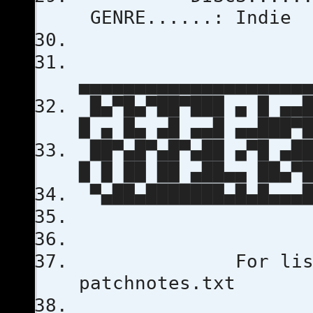
GENRE....
▄▄▄▄▄▄▄▄▄▄▄▄▄▄▄▄▄▄▄▄
█▄▀█▄▀██▀███ ▄ █ ▄▄█
█ ▄ █▄ ▄█ ▄▄█ ▄▄███▀
██▀▄█▀▄█▀▄██ ▄▀█ ▄██
█ █ ██ ██ ▄██▄▄ ██▄▀
▀▄██▄███████▄█▄█▄▄▄█
For list of ch
patchnotes.txt