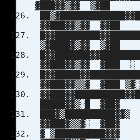
▓███▓▓▒▓▓
██▒▓█████████
▓▓███▓▓▒▓
█▓▓█████████
▒▓████▓▒▓
█▓▓███████▓
▓▓███▓▓▒▓▓ ▓███ ░
█▓▓█████▓▓
▓▓███▓▓▒▒▓ ▓█
▓▓███▓▓██
█████▓▓▒░
███▓▒███
▓▓███▓▒▒▓
▓ ▒███████