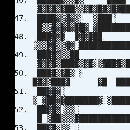
█████▓▒▒▓▒ █
▓▓▓▓▓▓██▒▒▓▓▓█▓▓█▓██
████▓▒▓▓▒░ ▒
█▒▒▓▓▓▓▓▓█▓ ▓███████
███▓▓▓ ▓▓▓▓
░▒▒▓▓▒▒▓▓░██████████
███▓▓▒
▓▓▓▓▒███▓▒▓▓░▒▓██▓▒█
███▓▒▓
█▓▓▒███▓ ▓█ ████
██▓▓
▒ ▓██▓▓███████▓░▒███
██▓▓▓
█ ▒██▒▒▒▓███████████
██▓▓░