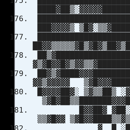
███████████████████
████▓██▒░▓▓▓▓▓██████
██████████████████
███▓▓▓▓▒ ▒█▓░▒▒▓████
███████████████████
██▓▓▒▒▒▒▒▓█▒▓█▓▒██▓▒
██▒▓███████████████
▓▒▓█▓▓█▓▒▓▓▒▒▓██████
██▓▒▓████▓▓▓███████
▓▓▒▓▓▓▓▓ ▒▓█▓▓▓████
█▓▓▓▓██▓░ ▒▓▒▒██▒ ░
▒▓█▓██▒▒███████▓▓▓█
█▓▓██▓ ▓██░ ▓▓
▒▒▓█▓▓ ▒▓█▓▓████▒▒▓▒
▓ █ ░██▒ ▓██