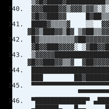
▒▓█▓████▓██████████▒
▓▓▓████▓▓
▓█▓▓███▓▓ █▓██▒▒▓
████▓▒▒▒▒▓ ░░ ▓▓ ▓
▓█▓▒███▓▓▒█▓ ▒▓██▒▒▓
█▓▒▒▒▒▒▒▒▒▒▓██▓▓▓
▓█▓▓███▓▓▓▓░ ░▓██▓▓█
▒▓▓▓▓▓███████████
▓█▓▓███▓▓▒▒▓ ▓██▓▓
████████████████████
███ ██▓████████
▀▀▀▀▀▀▀▀▀▀▀▀▀▀▀▀▀▀
▀▀▀▀▀▀▀▀▀▀▀
▀█████████████▀ ▄██
▄██████▄ █▄▄ ██