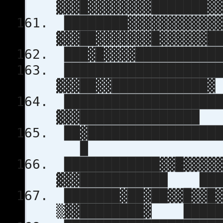
▓▓▓█▓▓▓▓▓▓▓▓███████▓
████████▓▓▓▓▓▓▓▓▓▓▓▓
▓▓▓██▓▓▓▓▓▓▓█▓▓▓▓▓▓█
███▓█▓▓▓▓███████████
████████████████████
▓▓▓██▓▓████████████▓
████████████████████
▓▓▓███████████████
██▓█████████████████
█
████████████▓▓█▓▓▓▓▓
▓▓▓███████████ ██
███████▓██▓██▓▓█▓▓█▓
▒▓▓████████▓ ████