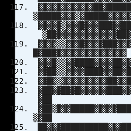
▓▓▓▓▓▓▓▓▓▓▓▓██▓█████
▒█████▓▓▓▒▓█████▓▓▓▓
▓▓▓▓▓▒▓▓▓█▓▓▓███▓▓██
▒██▓▓▓▓▓▓▓▓▓▓▓▓▓██
▓▓▓▓▒▒▓▓▓█▓▓▓▓███▓▓▓
█▓███▓▓▓▓▓▓▓▓▓▓▓▓▓▓▓
▓▓▓█▒▒▓▓████▓▓▓▓██▓▓
▓▓██▒▒▓▓▓▓████▓▓██▓█
▓▓█▓▒▓▓▓▓▓▓▓▓▓▓██▓▓█
▓██▓▓██▓█▓▓▓▓▓▓███▓▓
▓██
▓██▒▓▓▓█████▓▓▓▓▓███
▒▓██
██▓▓▓██████████▓