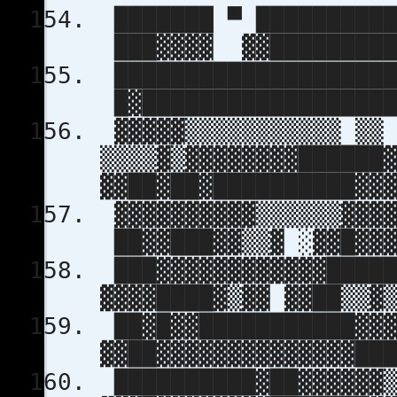
███████ ▀ ██████████
███▓▓▓▓ ▓▓█████████
████████████████████
█▓█████████████████
▓▓▓▓▓▒▒▒▒▒▒▒▒▒▒▒ ▒▒
▒▒▒▒▓▒▓▓▓▓▓▓▓▓██████
▓▓██▓██▓██████████▓▓
▓▓▓▓▓▓▓▓▓▓▒▒▒▒▒▒▓▓▓▓
██▓▓███▓▓▒▒▓ ░▓▓█▓▓▓
███▓▓▓▓▓▓▓▓▓▓▓▓████
▓▓▓▓████▓▒▓▓ ▓▓██▒▒▓
██▓█▓▓███████████▓▓▓
▓▓██▓▓▓▓▓▓▓▓▓▓▓▓▓▓██
██████████▓██▓▓▓▓▓▓▒