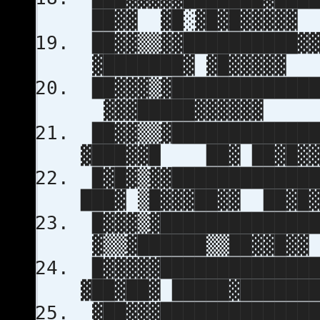
██▓▓ ▓█░▓█▓█▓▓▓▓▓
██▓▓▒▒▓▓██████████▓▓
▓███████▓ ▓█▓▓▓▓▓
██▓▓▓▒▓█████████████
▓▓▓█████▓▓▓▓▓▓
██▓▓▒▒▓█████████████
▓███▓▓█ ██▓ ██▓█▓▓
█▓█▓▒▓▓█████████████
███▓ ▒█▓▓▓██▓▓ ██▓█▓
█▓▓▓▒▓██████████████
▓▒▒▓██████▒▒██▓▓█▓▓
█▓▓▓▓▓██████████████
▓██▓██▓ █████▓██████
▓██▓▓▓██████████████