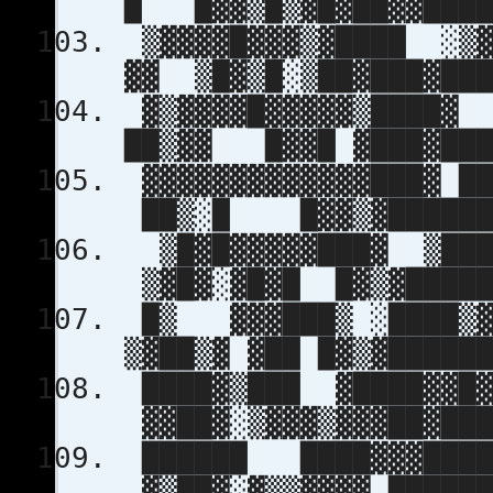
█ █▓▓▒█▒▓█▓██▓▓████
▒▓▓▓▓█▓▓▓▒▓████
▓▓ ▒█▓▒█░▒██▓███▓███
▓▒▓▓▓▓█▓▓▓▓▓▒
██▒▓▓ █▓▓█ ▓███▓███
▓▓▓▓▓▓▓▓▓▓▓▓▓
██▒░█ █▓▓▒▓███████
▒█▓█▓▓▓▓▓███▓ 
▒▓█▓░▓█▓█ █▓▒▓█████
█▒ ▓▓▓███▒ ░███
▒▓██▒▓ ▓██ █▓▒▓█████
████▓▒███ ▓████▓
▓▓██▓░▒▓▓▓▒▓▓▓██▓███
██████ ████▓▓▓█
▓▒██▓░▓▒▒▓▓▓▓ ██████