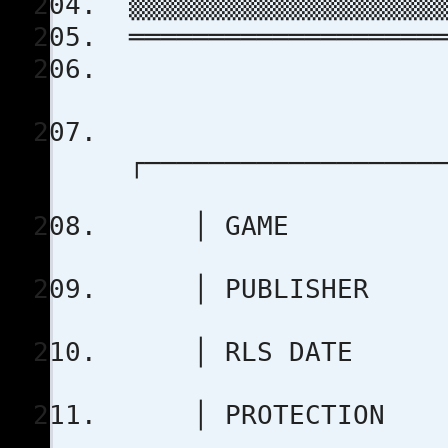
▒▒▒▒▒▒▒▒▒▒▒▒▒▒▒▒▒▒▒▒
════════════════════
┌───────────────────
│ GAME : 
│ PUBLISHER :
│ RLS DA
│ PROTEC