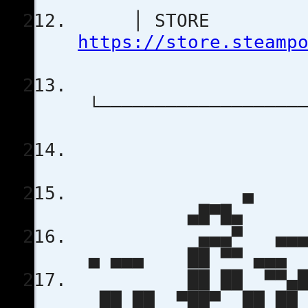
│ STORE 
https://store.steamp
└───────────────────
▄
▄█▀
▄▄▄▀ ▄▄▄ ▄
▄ ▄▄▄ ██ ▀
██ ██ ▀▀▄██ 
██ ██ ▀██▀ 