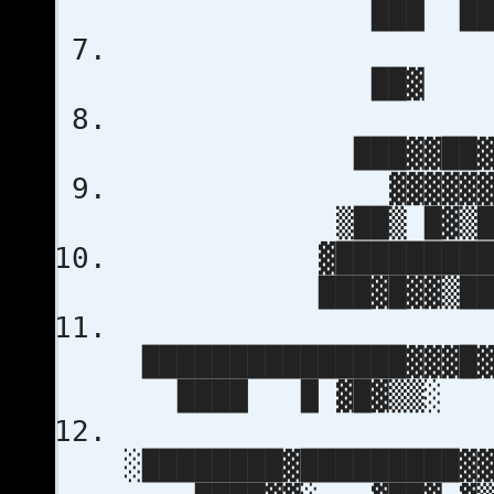
███ ███
██▓ ▓
░
███▓▓██▓
▓▓▓▓▓▓▓▒░ 
▒██▒ █▓▒██
▓███████████▓███
███▓█▓▓▒██
███████████████▓▓▓█
████ █ ▓█▓▒▒░
░████████▓█████████▓