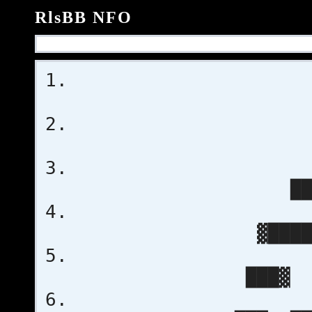
RlsBB NFO
██
▓████
███▓ ░█