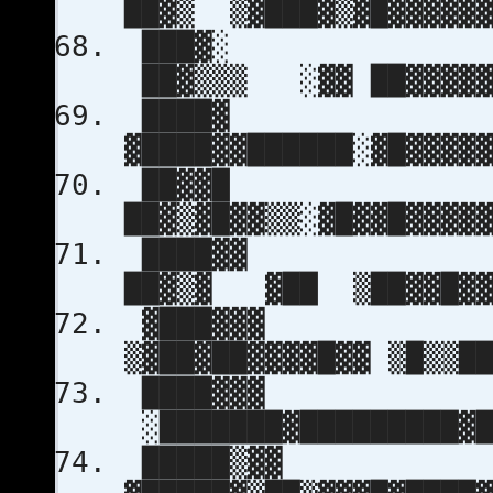
██▓▒ ▒▓███▓▒▓█▓▓▓
███▓░
██▓▒▒▒ ░▓▓ ██▓▓
████▓
▓████▓▓██████░▓█▓▓▓
██▓▓█
██▓▒▓█▓▓▒▒░▓█▓▓█▓▓
████▓
██▓▒▓ ▓██ ▒██▓▓█
▓███▓▓▓
▒▓██▓██▓▓▓▓█▓▓ ▒█▒▒
████▓▓▓ 
░███████▓█████████
█████▒▓▓