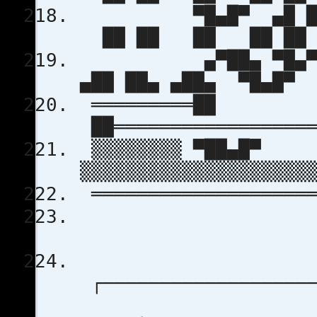
▀█▄█▀ ▄█ ██ 
██ ██ ██ █
▄▀██▄ ▀█▄▀▀▄ ▄
▄██ ██▄ ▄██▄ 
═════════██
██══════════════════
▒▒▒▒▒▒▒▒ ▀██▄█▀
▒▒▒▒▒▒▒▒▒▒▒▒▒▒▒▒▒▒▒▒
════════════════════
┌───────────────────