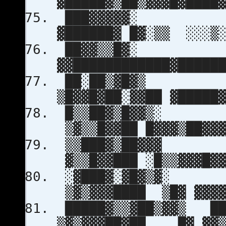
▓█████▓▒██▒▓▓▓█▓███
███▓▓▓▓▓░
▓██████▓ █▓░▒▒ ░░░▒
██▓▓▒▒█▓░ 
▓▓████████████▓████
██░██▒▓█▓▒
▒█▓▓█▓██░▓▓██ ▓█████
█▒▒██▓
▒▓▒▒█▓▓██ █▓▓▓▒██▓▓
▒▒███▓
▓▒▒█▓▓███ ░█▒▒▓▓▓█▓
░▓███▓
▒▓▒▓▓▓████ ▒█▓ ▓▓▓▓
█████▓▒▒▓██▒▓▓▒ ██
▒▓▒▓▓▓██▓██ █▓ ▓▓▒