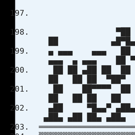
▀
██ ▄█▀
▄ ▄▄▄ ▄▄▄ █
▄▄▄ ▄ ▄▄▄ ██ ▀
██ ██ ▄██ ██ ██ 
██ ██ ██ ▀██▀ 
██ ██▀▀▀▀ ██ ██
██ ██ ██ ██ 
▄██ ▀█▄▄▀ ▄██▄ ▀
▄██▄ ▄██ ██▄ ▄██▄
════════════════════