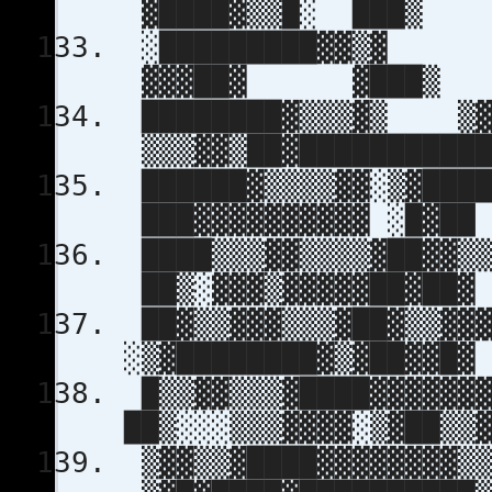
▓████▓▒▒█
░█████████▓
▓▓▓██▓ 
████████▓▒▒▒▓
▒▒▒▓▓▒██▓███
██████▓▒▒▒▒▓▓░▒▓██
███▓▓▓▓▓▓▓▓▓▓
████▒▒▒▓▓▒▒▒▒▓██▓▓
██▒░▓▓▓▒▓▓▓▓▓██
██▓▒▒▓▓▓▒▒▒▓██
░▒▓████████▓▒▓
█▒▒▓▓▒▒▒▓██
██▒░░░▒▒▒▓▓▓▓░▒▓██
▒▓▓▒▒▓████