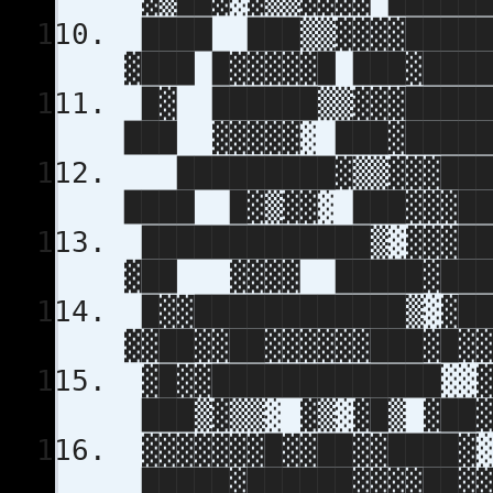
████ ███▒▒▓▓▓▓█
▓███ █▓▓▓▓▓█ ███▓███
█▓ ██████▒▒▓▓▓███
███ ▓▓▓▓▓░ ███▓█████
█████████▓▒▒▓▓▓███
████ █▓▒▓▓░ ███▓▓▓██
█████████████▒░▓▓▓█
▓██ ▓▓▓▓ █████▓███
█▓▓████████████▒░▓█
▓▓██▓▓██▓▓▓▓▓▓███▓█▓
▓█▓▓█████████████░░▓
███▒▓▒▒░ ▓▒░▓█▒ ▓██▓
▓▓▓▓▓▓▓█▓▓██▓▓████▓░
█████▓██████▓▓▓▓██▓▓