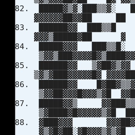
█████▓▒▓░███▒▒▓░ █
▓▓▓▓▓▓██▓▓██ ██ ▓
██████▓▓ ███▒▒█
▓▓▓▒█████▓██ ▓ ░█
█████▓▓▓ ███▒▒█░
▒▓▓▒███▓▓▓▓█▓▒████▓
██████▓▓ ▒▓██▓
▒▓▒▓███▓▓▓▓▓█▓ ▓▓▓▓█
██████▓▓ █
▒▓▓██▓▓▓█▓▓▓▒▓█ ▓▓█
█████▓▓▒ ▓
▒▓████▓█▓▓▓▓▓▒▓█ ██
▓███▓▓▓ ▓▓▓
▓▒▓█▓██░▓█▓▓▓▒▓▒▓█