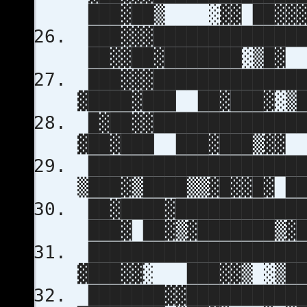
███▓██▒ ░▓▓ ██▓▓▓
███▓▓▓██████████████
██▓▓██▓███████░
███▓▓▓██████████████
▓████▓███ ██▓███
█▓██▓▓██████████████
▓██▓███ ███▓███▒▓▓ 
████████████████████
▒███▓▒████▒▒▓█▓▓█▓ █
██▓████▓████████████
███▓ ██▓▒▓███████
████████████████████
▓███▓▓░ ███▓▓▒ ░▒
███████▓▓███████████