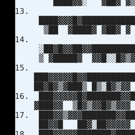
████▓▓░ ▓██▓ ▓
████▓▓▓█▓███████████
▒██ ▓████▓ ▓██▓ ▓
░██▓█▓▓██▓▓█████████
▒ ▓█████▓ ▓▓█░░█▓▒
███▓▓▓▓▓█▓▓█████████
██▓█▓▒▓███▒ █▒░█▓▒▓▓
███▓▓▓▓▓█▓███████▓▓█
▓███▓▓ ▒█▓▒▓▓█▓▒▓▓▓
███▓▓▒▓▓▓███████▓▓██
██▓▓█ ██▓░██▓▓▓▓▓
███▓▓▓▓▓███████▓████