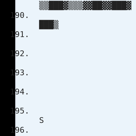
▒▒███▓▒▒▒▓
▒
██
▒
P R E