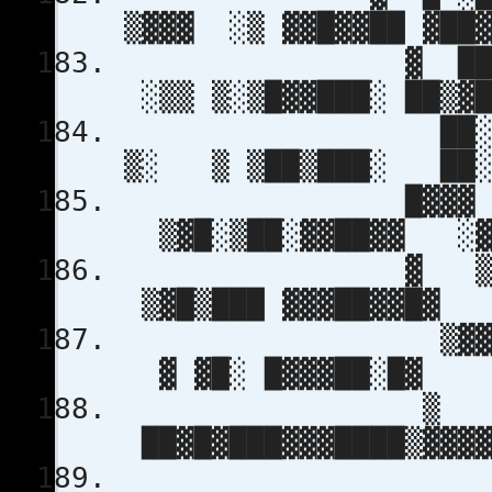
▒▓▓▓ ░▒ ▓▓█▓▓█
▓ ██ ▒█████
░▒▒ ▒░▒█▓▓███░ 
██░████▓
▒░ ▒ ▒██▒███░
█▓▓▓ ▓▓▓
▒▓█░▒██░▓▓██
▓ ▒▒ ▓█ 
▒▓█▒███ ▓▓▓█
▒▓▓▓ ▒
▓ ▓█░ █▓▓▓
▒ 
██▓█▓███▓▓▓█