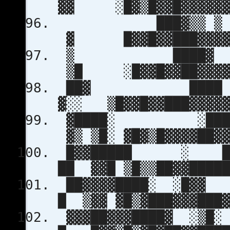
▓▓ ░█▓▒█▓▓█▓▓▓▓▓▓▓
███▓▒▒ ▒ ▓▓▒░░
▓ █▓▓█▓▓███▓▓▓▓▓
▒ ████▓ ░▒ ▓ 
▒█ ░█▓▓█▓▓██▓▓▓▓▓
██▓ ████ ░ ░
▓░░ ▒█▓▓█▓▓███▓▓▓▓▓
▓████░ ░████ 
▓▒ ▒█░ ▓█▓▒█▓▓▓▓██▓▓
█▓▓█████ ░ ████
██ ▓▓█ ▒█▒▒██▓▓█████
██▓▓▓▓████░ ░█▓
█ ▒▓▓ ▓█▒▓███▓▓▓███▓
▓▓▓██▓▓▓████▓ 