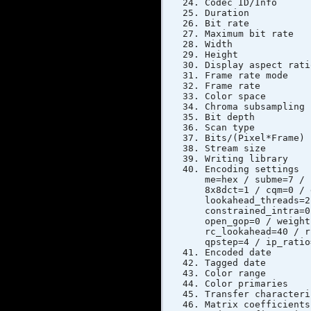
Codec ID/In
Duratio
Bit rat
Maximum bi
Width 
Height
Display as
Frame rat
Frame ra
Color s
Chroma sub
Bit dep
Scan typ
Bits/(Pixe
Stream si
Writing libr
Encoding setti
me=hex / subme=7 / 
8x8dct=1 / cqm=0 / 
lookahead_threads=2
constrained_intra=0
open_gop=0 / weight
rc_lookahead=40 / r
qpstep=4 / ip_ratio
Encoded dat
Tagged dat
Color ra
Color pri
Transfer cha
Matrix coe