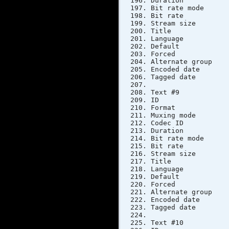
Duratio
Bit rate 
Bit ra
Stream si
Title
Langua
Defau
Forc
Alternat
Encoded dat
Tagged dat
Text #9
ID
Format
Muxing 
Codec 
Duratio
Bit rate 
Bit ra
Stream si
Title
Langua
Defau
Forc
Alternat
Encoded dat
Tagged dat
Text #10