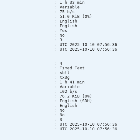
n : 1 h 33 min
mode : Variable
te : 75 b/s
ze : 51.0 KiB (0%)
 : English
ge : English
lt : Yes
ed : No
e group : 3
e : UTC 2025-10-10 07:56:36
e : UTC 2025-10-10 07:56:36
 : 4
 : Timed Text
mode : sbtl
ID : tx3g
n : 1 h 41 min
mode : Variable
te : 102 b/s
ze : 76.2 KiB (0%)
 English (SDH)
ge : English
lt : No
ed : No
e group : 3
e : UTC 2025-10-10 07:56:36
e : UTC 2025-10-10 07:56:36