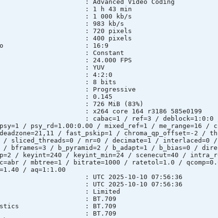
fo : Advanced Video Coding
n : 1 h 43 min
e : 1 000 kb/s
t rate : 983 kb/s
: 720 pixels
 : 400 pixels
pect ratio : 16:9
e mode : Constant
te : 24.000 FPS
pace : YUV
sampling : 4:2:0
th : 8 bits
e : Progressive
l*Frame) : 0.145
ze : 726 MiB (83%)
ary : x264 core 164 r3186 585e0199
ngs : cabac=1 / ref=3 / deblock=1:0:0 / ana
psy=1 / psy_rd=1.00:0.00 / mixed_ref=1 / me_range=16 / c
deadzone=21,11 / fast_pskip=1 / chroma_qp_offset=-2 / th
 / sliced_threads=0 / nr=0 / decimate=1 / interlaced=0 /
 / bframes=3 / b_pyramid=2 / b_adapt=1 / b_bias=0 / dire
p=2 / keyint=240 / keyint_min=24 / scenecut=40 / intra_r
c=abr / mbtree=1 / bitrate=1000 / ratetol=1.0 / qcomp=0.
=1.40 / aq=1:1.00
e : UTC 2025-10-10 07:56:36
e : UTC 2025-10-10 07:56:36
nge : Limited
maries : BT.709
racteristics : BT.709
fficients : BT.709