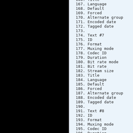
Langua
Defau
Forc
Alternat
Encoded dat
Tagged dat
Text #7
ID
Format
Muxing 
Codec 
Duratio
Bit rate 
Bit ra
Stream si
Title : S
Langua
Defau
Forc
Alternat
Encoded dat
Tagged dat
Text #8
ID
Format
Muxing 
Codec 