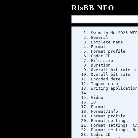
RlsBB NFO
Swim.to.Me.2025.WEB
General
Complete name
Forma
Format prof
Codec ID :
File si
Duratio
Overall bit 
Overall bi
Encoded dat
Tagged dat
Writing appli
Video
ID
Form
Format/Inf
Format pr
Format sett
Format sett
Format settings,
Codec 