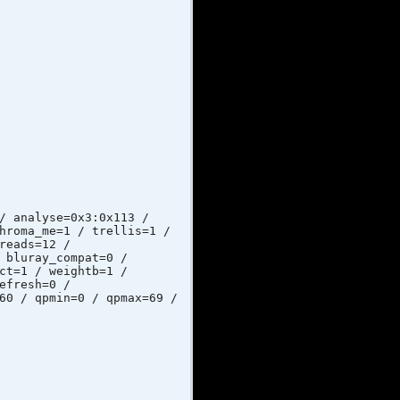
lyse=0x3:0x113 /
hroma_me=1 / trellis=1 /
reads=12 /
 bluray_compat=0 /
ct=1 / weightb=1 /
efresh=0 /
60 / qpmin=0 / qpmax=69 /