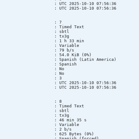
e : UTC 2025-10-10 07:56:36
e : UTC 2025-10-10 07:56:36
 : 7
 : Timed Text
mode : sbtl
ID : tx3g
n : 1 h 33 min
mode : Variable
te : 79 b/s
ze : 54.0 KiB (0%)
Spanish (Latin America)
ge : Spanish
lt : No
ed : No
e group : 3
e : UTC 2025-10-10 07:56:36
e : UTC 2025-10-10 07:56:36
 : 8
 : Timed Text
mode : sbtl
ID : tx3g
n : 46 min 35 s
mode : Variable
te : 2 b/s
ze : 625 Bytes (0%)
 Spanish (forced)