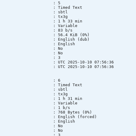
 : 5
 : Timed Text
mode : sbtl
ID : tx3g
n : 1 h 33 min
mode : Variable
te : 83 b/s
ze : 56.4 KiB (0%)
 English (dub)
ge : English
lt : No
ed : No
e group : 3
e : UTC 2025-10-10 07:56:36
e : UTC 2025-10-10 07:56:36
 : 6
 : Timed Text
mode : sbtl
ID : tx3g
n : 1 h 31 min
mode : Variable
te : 1 b/s
ze : 768 Bytes (0%)
 English (forced)
ge : English
lt : No
ed : No
e group : 3