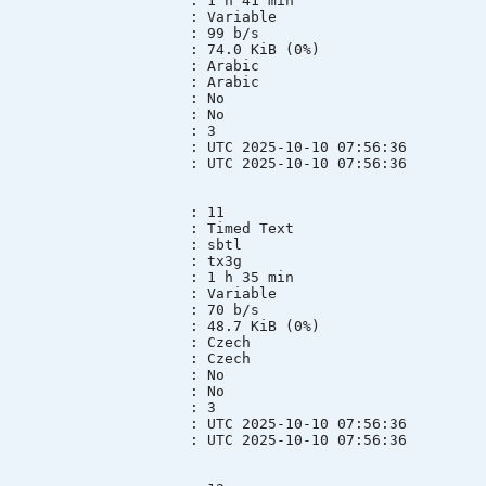
n : 1 h 41 min
mode : Variable
te : 99 b/s
ze : 74.0 KiB (0%)
 : Arabic
ge : Arabic
lt : No
ed : No
e group : 3
e : UTC 2025-10-10 07:56:36
e : UTC 2025-10-10 07:56:36
 : 11
 : Timed Text
mode : sbtl
ID : tx3g
n : 1 h 35 min
mode : Variable
te : 70 b/s
ze : 48.7 KiB (0%)
 : Czech
ge : Czech
lt : No
ed : No
e group : 3
e : UTC 2025-10-10 07:56:36
e : UTC 2025-10-10 07:56:36