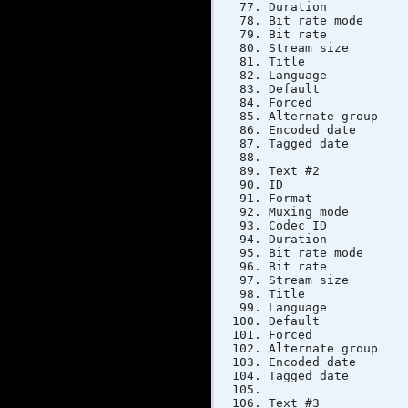
Duratio
Bit rate 
Bit ra
Stream si
Title
Langua
Defau
Forc
Alternat
Encoded dat
Tagged dat
Text #2
ID
Format
Muxing 
Codec 
Duratio
Bit rate 
Bit ra
Stream si
Title :
Langua
Defau
Forc
Alternat
Encoded dat
Tagged dat
Text #3