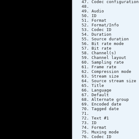
Codec config
Audio
ID
Forma
Format/Info 
Codec I
Duratio
Source dur
Bit rate 
Bit rat
Channel(
Channel la
Sampling 
Frame rate
Compressi
Stream si
Source stre
Title 
Langua
Defau
Alternat
Encoded dat
Tagged dat
Text #1
ID
Format
Muxing 
Codec 