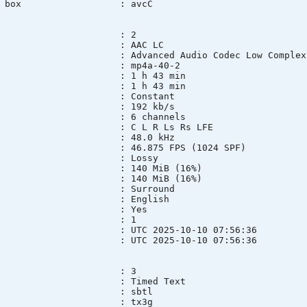
uration box : avcC
 : 2
t : AAC LC
: Advanced Audio Codec Low Complexi
D : mp4a-40-2
n : 1 h 43 min
ation : 1 h 43 min
mode : Constant
e : 192 kb/s
s) : 6 channels
yout : C L R Ls Rs LFE
rate : 48.0 kHz
 : 46.875 FPS (1024 SPF)
on mode : Lossy
ze : 140 MiB (16%)
am size : 140 MiB (16%)
: Surround
ge : English
lt : Yes
e group : 1
e : UTC 2025-10-10 07:56:36
e : UTC 2025-10-10 07:56:36
 : 3
 : Timed Text
mode : sbtl
ID : tx3g