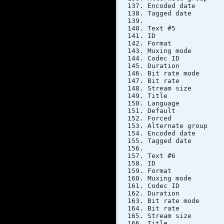
Encoded dat
Tagged dat
Text #5
ID
Format
Muxing 
Codec 
Duratio
Bit rate 
Bit ra
Stream si
Title : 
Langua
Defau
Forc
Alternat
Encoded dat
Tagged dat
Text #6
ID
Format
Muxing 
Codec 
Duratio
Bit rate 
Bit ra
Stream si
Title :