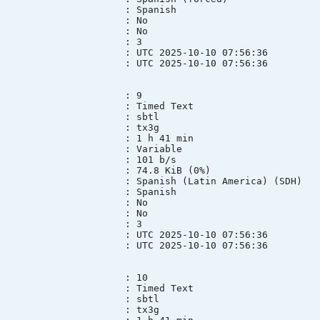
ge : Spanish
lt : No
ed : No
e group : 3
e : UTC 2025-10-10 07:56:36
e : UTC 2025-10-10 07:56:36
 : 9
 : Timed Text
mode : sbtl
ID : tx3g
n : 1 h 41 min
mode : Variable
te : 101 b/s
ze : 74.8 KiB (0%)
panish (Latin America) (SDH)
ge : Spanish
lt : No
ed : No
e group : 3
e : UTC 2025-10-10 07:56:36
e : UTC 2025-10-10 07:56:36
 : 10
 : Timed Text
mode : sbtl
ID : tx3g