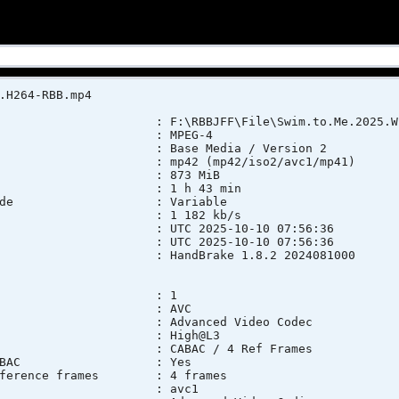
.H264-RBB.mp4
 : F:\RBBJFF\File\Swim.to.Me.2025.WEB.H
t : MPEG-4
ile : Base Media / Version 2
 mp42 (mp42/iso2/avc1/mp41)
ze : 873 MiB
n : 1 h 43 min
rate mode : Variable
t rate : 1 182 kb/s
e : UTC 2025-10-10 07:56:36
e : UTC 2025-10-10 07:56:36
cation : HandBrake 1.8.2 2024081000
 : 1
at : AVC
o : Advanced Video Codec
ofile : High@L3
ings : CABAC / 4 Ref Frames
ings, CABAC : Yes
 Reference frames : 4 frames
ID : avc1