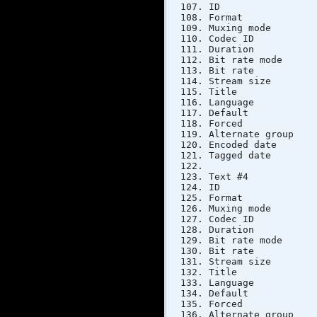
ID
Format
Muxing 
Codec 
Duratio
Bit rate 
Bit ra
Stream si
Title :
Langua
Defau
Forc
Alternat
Encoded dat
Tagged dat
Text #4
ID
Format
Muxing 
Codec 
Duratio
Bit rate 
Bit ra
Stream si
Title :
Langua
Defau
Forc
Alternat