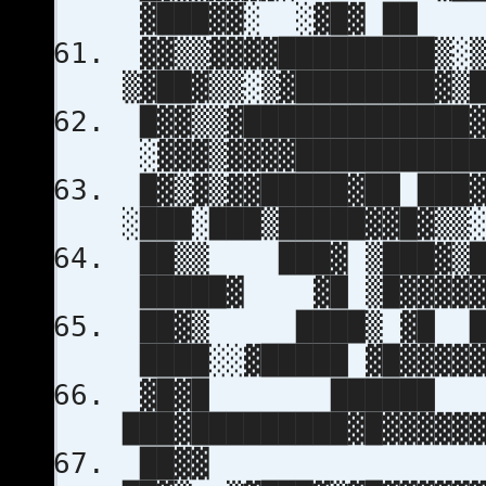
▓███▓▓░ ░▓█▓ ██
▓▓▒▒▓▓▓▓████████
▒▓██▓▒▒░▒▓██████
█▓▓▒▒▓████████████
░▓▓▓▒▓▓▓▓████████
█▓▒▓▒▓▓█████▓██ ███
░███░███▒█████▓▓█▓
██▒▒ ███▓ ▒███▓▒█
█████▓ ▓█ ▒█▓
██▓▒ ████▒ ▓█ 
████░░▓█████ ▓█▓▓
▓█▓█ ██████
███▓█████████▓█▓▓
██▓▓