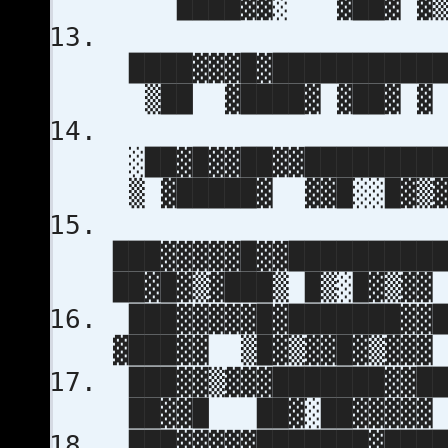
████▓▓░ ▓██▓ ▓
████▓▓▓█▓███████████
▒██ ▓████▓ ▓██▓ ▓
░██▓█▓▓██▓▓█████████
▒ ▓█████▓ ▓▓█░░█▓▒
███▓▓▓▓▓█▓▓█████████
██▓█▓▒▓███▒ █▒░█▓▒▓▓
███▓▓▓▓▓█▓███████▓▓█
▓███▓▓ ▒█▓▒▓▓█▓▒▓▓▓
███▓▓▒▓▓▓███████▓▓██
██▓▓█ ██▓░██▓▓▓▓▓
███▓▓▓▓▓███████▓████