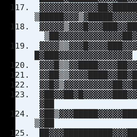
▓▓▓▓▓▓▓▓▓▓▓▓██▓█████
▒█████▓▓▓▒▓█████▓▓▓▓
▓▓▓▓▓▒▓▓▓█▓▓▓███▓▓██
▒██▓▓▓▓▓▓▓▓▓▓▓▓▓██
▓▓▓▓▒▒▓▓▓█▓▓▓▓███▓▓▓
█▓███▓▓▓▓▓▓▓▓▓▓▓▓▓▓▓
▓▓▓█▒▒▓▓████▓▓▓▓██▓▓
▓▓██▒▒▓▓▓▓████▓▓██▓█
▓▓█▓▒▓▓▓▓▓▓▓▓▓▓██▓▓█
▓██▓▓██▓█▓▓▓▓▓▓███▓▓
▓██
▓██▒▓▓▓█████▓▓▓▓▓███
▒▓██
██▓▓▓██████████▓