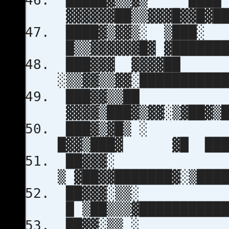
█████▓▒▒▓▒ █
▓▓▓▓▓▓██▒▒▓▓▓█▓▓█▓██
████▓▒▓▓▒░ ▒
█▒▒▓▓▓▓▓▓█▓ ▓███████
███▓▓▓ ▓▓▓▓
░▒▒▓▓▒▒▓▓░██████████
███▓▓▒
▓▓▓▓▒███▓▒▓▓░▒▓██▓▒█
███▓▒▓
█▓▓▒███▓ ▓█ ████
██▓▓
▒ ▓██▓▓███████▓░▒███
██▓▓▓
█ ▒██▒▒▒▓███████████
██▓▓░