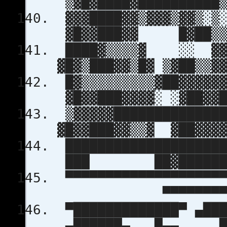
▒▓█▓████▓██████████▒
▓▓▓████▓▓
▓█▓▓███▓▓ █▓██▒▒▓
████▓▒▒▒▒▓ ░░ ▓▓ ▓
▓█▓▒███▓▓▒█▓ ▒▓██▒▒▓
█▓▒▒▒▒▒▒▒▒▒▓██▓▓▓
▓█▓▓███▓▓▓▓░ ░▓██▓▓█
▒▓▓▓▓▓███████████
▓█▓▓███▓▓▒▒▓ ▓██▓▓
████████████████████
███ ██▓████████
▀▀▀▀▀▀▀▀▀▀▀▀▀▀▀▀▀▀
▀▀▀▀▀▀▀▀▀▀▀
▀█████████████▀ ▄██
▄██████▄ █▄▄ ██