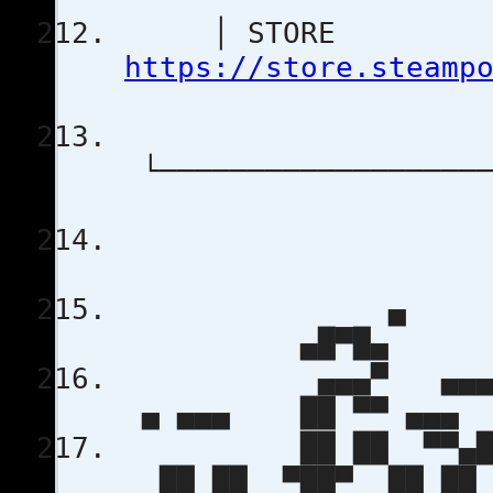
│ STORE 
https://store.steamp
└───────────────────
▄
▄█▀
▄▄▄▀ ▄▄▄ ▄
▄ ▄▄▄ ██ ▀
██ ██ ▀▀▄██ 
██ ██ ▀██▀ 