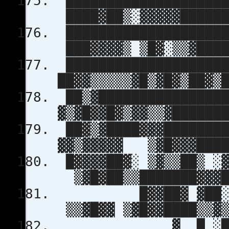
███████████████████
████▓██▒░▓▓▓▓▓██████
██████████████████
███▓▓▓▓▒ ▒█▓░▒▒▓████
███████████████████
██▓▓▒▒▒▒▒▓█▒▓█▓▒██▓▒
██▒▓███████████████
▓▒▓█▓▓█▓▒▓▓▒▒▓██████
██▓▒▓████▓▓▓███████
▓▓▒▓▓▓▓▓ ▒▓█▓▓▓████
█▓▓▓▓██▓░ ▒▓▒▒██▒ ░
▒▓█▓██▒▒███████▓▓▓█
█▓▓██▓ ▓██░ ▓▓
▒▒▓█▓▓ ▒▓█▓▓████▒▒▓▒
▓ █ ░██▒ ▓██