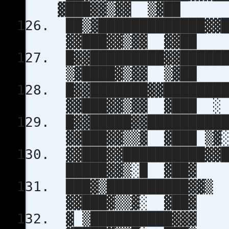
▓███▓▓▒▓▓
██▒▓█████████
▓▓███▓▓▒▓
█▓▓█████████
▒▓████▓▒▓
█▓▓███████▓
▓▓███▓▓▒▓▓ ▓███ ░
█▓▓█████▓▓
▓▓███▓▓▒▒▓ ▓█
▓▓███▓▓██
█████▓▓▒░
███▓▒███
▓▓███▓▒▒▓
▓ ▒███████