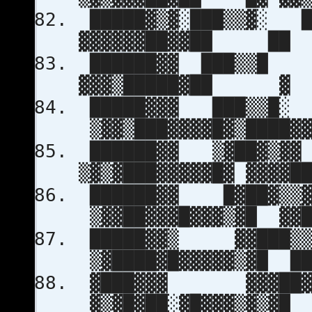
█████▓▒▓░███▒▒▓░ █
▓▓▓▓▓▓██▓▓██ ██ ▓
██████▓▓ ███▒▒█
▓▓▓▒█████▓██ ▓ ░█
█████▓▓▓ ███▒▒█░
▒▓▓▒███▓▓▓▓█▓▒████▓
██████▓▓ ▒▓██▓
▒▓▒▓███▓▓▓▓▓█▓ ▓▓▓▓█
██████▓▓ █
▒▓▓██▓▓▓█▓▓▓▒▓█ ▓▓█
█████▓▓▒ ▓
▒▓████▓█▓▓▓▓▓▒▓█ ██
▓███▓▓▓ ▓▓▓
▓▒▓█▓██░▓█▓▓▓▒▓▒▓█