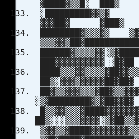
▓████▓▒▒█
░█████████▓
▓▓▓██▓ 
████████▓▒▒▒▓
▒▒▒▓▓▒██▓███
██████▓▒▒▒▒▓▓░▒▓██
███▓▓▓▓▓▓▓▓▓▓
████▒▒▒▓▓▒▒▒▒▓██▓▓
██▒░▓▓▓▒▓▓▓▓▓██
██▓▒▒▓▓▓▒▒▒▓██
░▒▓████████▓▒▓
█▒▒▓▓▒▒▒▓██
██▒░░░▒▒▒▓▓▓▓░▒▓██
▒▓▓▒▒▓████