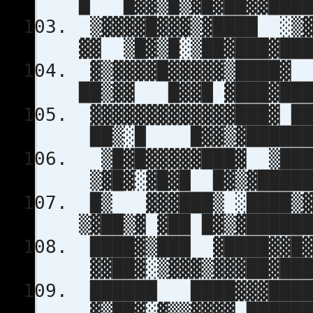
█ █▓▓▒█▒▓█▓██▓▓████
▒▓▓▓▓█▓▓▓▒▓████
▓▓ ▒█▓▒█░▒██▓███▓███
▓▒▓▓▓▓█▓▓▓▓▓▒
██▒▓▓ █▓▓█ ▓███▓███
▓▓▓▓▓▓▓▓▓▓▓▓▓
██▒░█ █▓▓▒▓███████
▒█▓█▓▓▓▓▓███▓ 
▒▓█▓░▓█▓█ █▓▒▓█████
█▒ ▓▓▓███▒ ░███
▒▓██▒▓ ▓██ █▓▒▓█████
████▓▒███ ▓████▓
▓▓██▓░▒▓▓▓▒▓▓▓██▓███
██████ ████▓▓▓█
▓▒██▓░▓▒▒▓▓▓▓ ██████