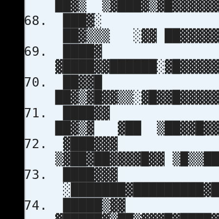
██▓▒ ▒▓███▓▒▓█▓▓▓
███▓░
██▓▒▒▒ ░▓▓ ██▓▓
████▓
▓████▓▓██████░▓█▓▓▓
██▓▓█
██▓▒▓█▓▓▒▒░▓█▓▓█▓▓
████▓
██▓▒▓ ▓██ ▒██▓▓█
▓███▓▓▓
▒▓██▓██▓▓▓▓█▓▓ ▒█▒▒
████▓▓▓ 
░███████▓█████████
█████▒▓▓