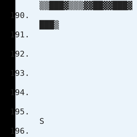
▒▒███▓▒▒▒▓
▒
██
▒
P R E