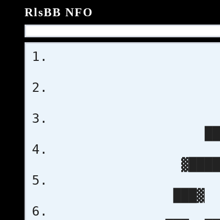
RlsBB NFO
██
▓████
███▓ ░█