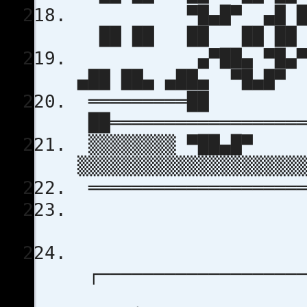
▀█▄█▀ ▄█ ██ 
██ ██ ██ █
▄▀██▄ ▀█▄▀▀▄ ▄
▄██ ██▄ ▄██▄ 
═════════██
██══════════════════
▒▒▒▒▒▒▒▒ ▀██▄█▀
▒▒▒▒▒▒▒▒▒▒▒▒▒▒▒▒▒▒▒▒
════════════════════
┌───────────────────