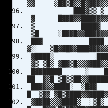
▓▓ ░█▓▒█▓▓█▓▓▓▓▓▓▓
███▓▒▒ ▒ ▓▓▒░░
▓ █▓▓█▓▓███▓▓▓▓▓
▒ ████▓ ░▒ ▓ 
▒█ ░█▓▓█▓▓██▓▓▓▓▓
██▓ ████ ░ ░
▓░░ ▒█▓▓█▓▓███▓▓▓▓▓
▓████░ ░████ 
▓▒ ▒█░ ▓█▓▒█▓▓▓▓██▓▓
█▓▓█████ ░ ████
██ ▓▓█ ▒█▒▒██▓▓█████
██▓▓▓▓████░ ░█▓
█ ▒▓▓ ▓█▒▓███▓▓▓███▓
▓▓▓██▓▓▓████▓ 