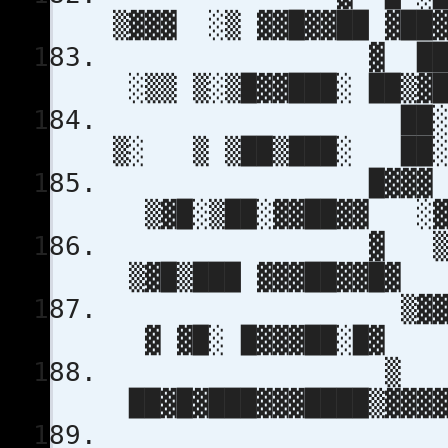
▒▓▓▓ ░▒ ▓▓█▓▓█
▓ ██ ▒█████
░▒▒ ▒░▒█▓▓███░ 
██░████▓
▒░ ▒ ▒██▒███░
█▓▓▓ ▓▓▓
▒▓█░▒██░▓▓██
▓ ▒▒ ▓█ 
▒▓█▒███ ▓▓▓█
▒▓▓▓ ▒
▓ ▓█░ █▓▓▓
▒ 
██▓█▓███▓▓▓█