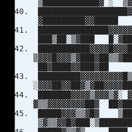
▒████████████▓ ░ 
███████████████████▓
▓█████████▓▓█████
███████████████▓▓▓▓
███▒██░▒▓███ █░▓██
███████████▓▓▓▓█▓▓▓█
▒▓▓▓█▓▓▓▒▓███▓██▒▒
██▓████▓▓███▓██
█████████▓▓▓▓▓▓▓▓▓
░▓▓▓██▓▓██▓▒▓██▓▓▓▓
███████▓▓▓▓▒▓▓▓
▓▒▒▓▓▓▓▓▓▓▓██▓ ██▓██
█████▓▓▓▒▒▓█▓
▒▓▒▒▓▓█▓███░▒███████