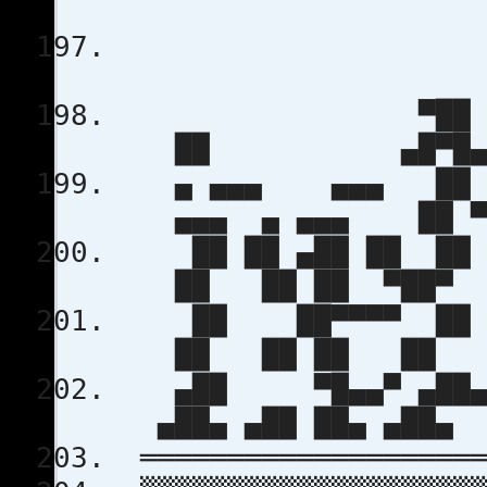
▀
██ ▄█▀
▄ ▄▄▄ ▄▄▄ █
▄▄▄ ▄ ▄▄▄ ██ ▀
██ ██ ▄██ ██ ██ 
██ ██ ██ ▀██▀ 
██ ██▀▀▀▀ ██ ██
██ ██ ██ ██ 
▄██ ▀█▄▄▀ ▄██▄ ▀
▄██▄ ▄██ ██▄ ▄██▄
════════════════════