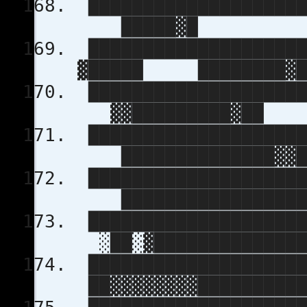
████████████████████
█████▓█
████████████████████
▓█████ ████████▓
████████████████████
▓▓█████████▓██
████████████████████
██████████████▓▓
████████████████████
█████████████████
████████████████████
░██░▓██████████████
███████████████████
██▓▓▓▓▓▓▓▓██████████