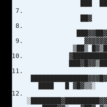
███ ███
██▓ ▓
░
███▓▓██▓
▓▓▓▓▓▓▓▒░ 
▒██▒ █▓▒██
▓███████████▓███
███▓█▓▓▒██
███████████████▓▓▓█
████ █ ▓█▓▒▒░
░████████▓█████████▓