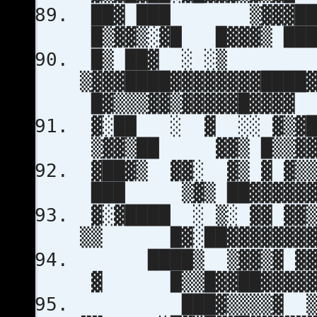
██▓ ███ ▒▓▓▓██▓▓▓
█▒▓▓▒░▓█ █▓▓▓▒ ███▓
█▒ ██▓ ░ ░▒
▒▓▓▓████▓▓▓▓▓▓▓▓██
█▓▒▒▒▓▓▒▓▓▓▓▓█▓▓▓▓
▓░██ ░ ▓ ░░ ▓▒▓███
▒▓▓▒██ ▓▓▒ █▒▒▓▓▓
▓██▓▒ ▓▓░ ▓▒ ▓ ▓▒▒
███ ▒▓▒ ██▓▓▓▓▓▓▓
▓░▓████ ░ ▒░ ▓▓ ▓▓
▒▒ █▓░██▓▓▓▓▓▓▓▓▓
████▒ ▒▓▓▒▓ ▓▓▒▓▓
▓ █▒▒█▓▓██▓▓▓▓▓▓
███▓▒▒▒▒▓ ▒▓▓▓▓