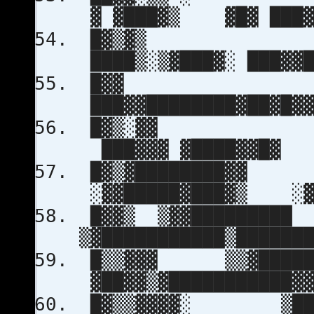
▓ ▓███▓▒ ▓█▓ ███▓▓
█▓
████▒░▒▓███▓░ ███▓▓█
█
███▓▓████████▓██▓█▓▓
█▓
███▓▓▓ ▓████▓
█▓▒▓███
░▓▓█████▓███▓▒ ░▓█
█▓▓▒ ▒▓▓█
▒▓███████████▒██████
█▒▒▓▓▓ ▒▒▓█
▓██▓▓▒▓███████████▓▓
█▓▒▒▓▓▓▓░ 