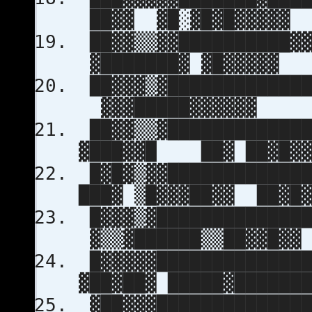
██▓▓ ▓█░▓█▓█▓▓▓▓▓
██▓▓▒▒▓▓██████████▓▓
▓███████▓ ▓█▓▓▓▓▓
██▓▓▓▒▓█████████████
▓▓▓█████▓▓▓▓▓▓
██▓▓▒▒▓█████████████
▓███▓▓█ ██▓ ██▓█▓▓
█▓█▓▒▓▓█████████████
███▓ ▒█▓▓▓██▓▓ ██▓█▓
█▓▓▓▒▓██████████████
▓▒▒▓██████▒▒██▓▓█▓▓
█▓▓▓▓▓██████████████
▓██▓██▓ █████▓██████
▓██▓▓▓██████████████