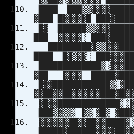
████ ███▒▒▓▓▓▓█
▓███ █▓▓▓▓▓█ ███▓███
█▓ ██████▒▒▓▓▓███
███ ▓▓▓▓▓░ ███▓█████
█████████▓▒▒▓▓▓███
████ █▓▒▓▓░ ███▓▓▓██
█████████████▒░▓▓▓█
▓██ ▓▓▓▓ █████▓███
█▓▓████████████▒░▓█
▓▓██▓▓██▓▓▓▓▓▓███▓█▓
▓█▓▓█████████████░░▓
███▒▓▒▒░ ▓▒░▓█▒ ▓██▓
▓▓▓▓▓▓▓█▓▓██▓▓████▓░
█████▓██████▓▓▓▓██▓▓