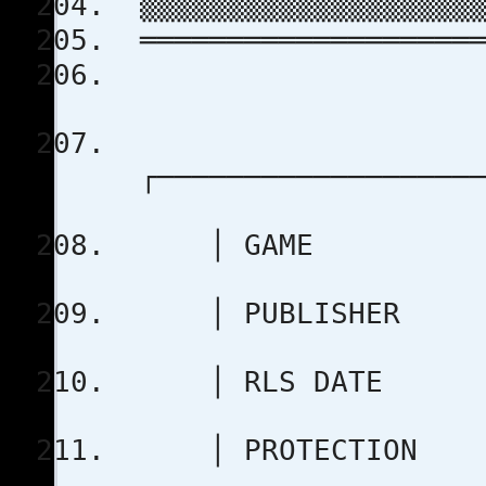
▒▒▒▒▒▒▒▒▒▒▒▒▒▒▒▒▒▒▒▒
════════════════════
┌───────────────────
│ GAME : H
│ PUBLISHER 
│ RLS DA
│ PROTEC