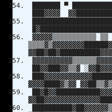
███████ ▀ ██████████
███▓▓▓▓ ▓▓█████████
████████████████████
█▓█████████████████
▓▓▓▓▓▒▒▒▒▒▒▒▒▒▒▒ ▒▒
▒▒▒▒▓▒▓▓▓▓▓▓▓▓██████
▓▓██▓██▓██████████▓▓
▓▓▓▓▓▓▓▓▓▓▒▒▒▒▒▒▓▓▓▓
██▓▓███▓▓▒▒▓ ░▓▓█▓▓▓
███▓▓▓▓▓▓▓▓▓▓▓▓████
▓▓▓▓████▓▒▓▓ ▓▓██▒▒▓
██▓█▓▓███████████▓▓▓
▓▓██▓▓▓▓▓▓▓▓▓▓▓▓▓▓██
██████████▓██▓▓▓▓▓▓▒