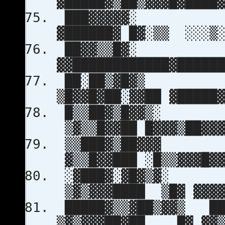
▓█████▓▒██▒▓▓▓█▓███
███▓▓▓▓▓░
▓██████▓ █▓░▒▒ ░░░▒
██▓▓▒▒█▓░ 
▓▓████████████▓████
██░██▒▓█▓▒
▒█▓▓█▓██░▓▓██ ▓█████
█▒▒██▓
▒▓▒▒█▓▓██ █▓▓▓▒██▓▓
▒▒███▓
▓▒▒█▓▓███ ░█▒▒▓▓▓█▓
░▓███▓
▒▓▒▓▓▓████ ▒█▓ ▓▓▓▓
█████▓▒▒▓██▒▓▓▒ ██
▒▓▒▓▓▓██▓██ █▓ ▓▓▒