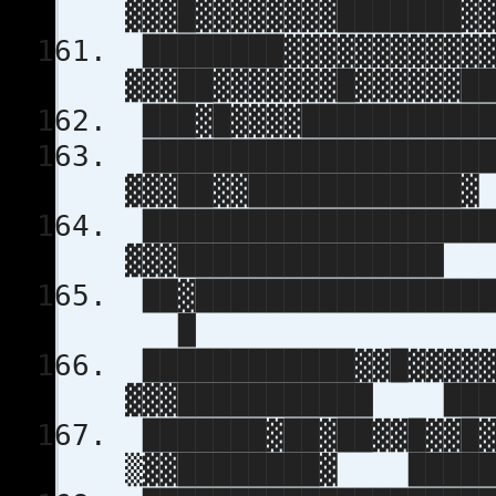
▓▓▓█▓▓▓▓▓▓▓▓███████▓
████████▓▓▓▓▓▓▓▓▓▓▓▓
▓▓▓██▓▓▓▓▓▓▓█▓▓▓▓▓▓█
███▓█▓▓▓▓███████████
████████████████████
▓▓▓██▓▓████████████▓
████████████████████
▓▓▓███████████████
██▓█████████████████
█
████████████▓▓█▓▓▓▓▓
▓▓▓███████████ ██
███████▓██▓██▓▓█▓▓█▓
▒▓▓████████▓ ████