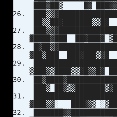
███▓██▒ ░▓▓ ██▓▓▓
███▓▓▓██████████████
██▓▓██▓███████░
███▓▓▓██████████████
▓████▓███ ██▓███
█▓██▓▓██████████████
▓██▓███ ███▓███▒▓▓ 
████████████████████
▒███▓▒████▒▒▓█▓▓█▓ █
██▓████▓████████████
███▓ ██▓▒▓███████
████████████████████
▓███▓▓░ ███▓▓▒ ░▒
███████▓▓███████████