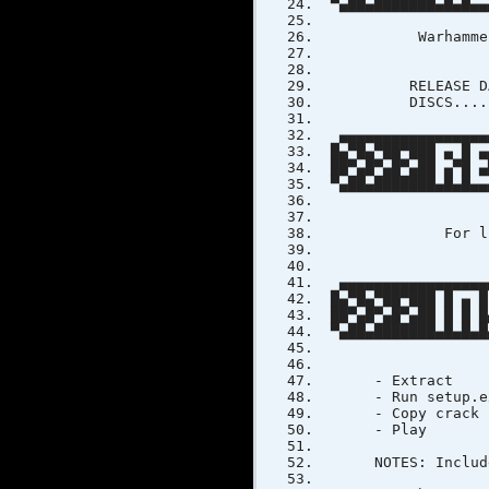
▀▄██▄███████▄█▄█▄▄
Warhammer 40,000
(c) Fo
RELEASE 
DISCS..
▄▄▄▄▄▄▄▄▄▄▄▄▄▄▄▄▄▄
█▄▀█▄▀██▀███ ▄ █ ▄
██▀▄█▀▄█▀▄██ ▄▀█ ▄
▀▄██▄███████▄█▄█▄▄
For list of ch
▄▄▄▄▄▄▄▄▄▄▄▄▄▄▄▄▄▄
█▄▀█▄▀██▀███ █ ▄ █
██▀▄█▀▄█▀▄██ █ █ █
▀▄██▄███████▄█▄█▄█
- Extract
- Run setup.exe 
- Copy crack fro
- Play
NOTES: Includes 