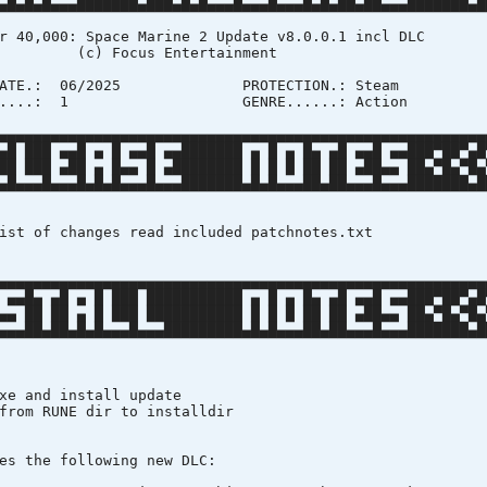
▄█▄█▄█▄▄▄███████▄███▄█▄█▄▄▄█▄▄▄█▄▄▄█▄█▄██▄██▄▄▄███████▄█
: Space Marine 2 Update v8.0.0.1 incl DLC
cus Entertainment
DATE.: 06/2025 PROTECTION.
......: 1 GENRE......: 
▄▄▄▄▄▄▄▄▄▄▄▄▄▄▄▄▄▄▄▄▄▄▄▄▄▄▄▄▄▄▄▄▄▄▄▄▄▄▄▄▄▄▄▄▄▄▄▄▄▄▄▄▄▄▄
▄█ ███ ▄▄█ ▄ █ ▄▄█ ▄▄███████ ▄ █ ▄ █▄ ▄█ ▄▄█ ▄▄███▀██▀▄█
██ ███ ▄██ ▄ █▄▄ █ ▄████████ █ █ █ ██ ██ ▄██▄▄ ██▄▀█▄▀█▄
▄█▄▄▄█▄▄▄█▄█▄█▄▄▄█▄▄▄███████▄█▄█▄▄▄██▄██▄▄▄█▄▄▄███████▄█
anges read included patchnotes.txt
▄▄▄▄▄▄▄▄▄▄▄▄▄▄▄▄▄▄▄▄▄▄▄▄▄▄▄▄▄▄▄▄▄▄▄▄▄▄▄▄▄▄▄▄▄▄▄▄▄▄▄▄▄▄▄
 ▄▄█▄ ▄█ ▄ █ ███ ███████████ ▄ █ ▄ █▄ ▄█ ▄▄█ ▄▄███▀██▀▄█
▄▄ ██ ██ ▄ █ ███ ███████████ █ █ █ ██ ██ ▄██▄▄ ██▄▀█▄▀█▄
▄▄▄██▄██▄█▄█▄▄▄█▄▄▄█████████▄█▄█▄▄▄██▄██▄▄▄█▄▄▄███████▄█
and install update
m RUNE dir to installdir
the following new DLC: