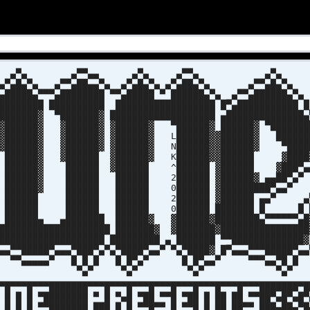
 ▄▀▀▄▄ ▄▀▄ ▄▀▀▄ ▄▀▄
▄█▄▀▄ ▄▀▀▄██▄▄▀▄ ▄▀▄█▄▀▄ ▄▀▄██▄▀▄ ▄▀▀▄█▄▀▄
▄█████▄▀▀▀▄████████ ▀▀▄█████ ▀ ██████▄▀▄ ▄▀▀▄██████▄▀▄
█████████ ██████████ ██████████████████ █▀▄███████████ █
▓███████▓ ▀███████▓ ███████████████████ ▄██████████████▄
█▓██████▓ ▓██████▓ ▓██████▓ ▀██████▓ ██████▓ ▀███████
▓██████▓ ▓██████▓ ▓██████▓ L██████▓▓██████▓ ██████
▓██████▓ ▓██████▓ ▓██████▓ N██████▓▓██████▓ ▀████
████▓ ▓██████ ▓██████▓ K██████▓▓██████ ▓████
██▓ ██████ ▓██████ ^██████ ▓██████ ▓███▀▄
██▓ ██████ ██████ 2██████ ▓██████▓ ▄▄██▀▄▀
██▓ ██████ ██████ 0██████ ▓█████████▀▄▄▀
██ ██████ ██████ 2██████ ▓██████ ▄▄▀ ▄
███ ██████ ██████ 0██████ ███████ █ █ █
█▄ ▄███████ ██████▓ ▓██████▓████████▄▀▀▀▀▀▀▄█
████████████████████ ███████▓ ▓███████▓████████████████
███████████████████ █████████ ▄ ███████ ▀▀█████████████▓
▄▀▀█████▀▄▄▄▀███▀▄▀▄▀████▀▄▄▀ ▀▄▀████▓ █▀▄▄▄▀▀▀█████▀▄▄
▄▄▄▄▄▀ █ █ █ █ █▀▄▀ █ █▀▄▄▀ ▀▀▀▄▄▀█ █
▀▄▀ ▀▄▀ ▀▄▀ ▀▄▀
▄▄▄▄▄▄▄▄▄▄▄▄▄▄▄▄▄▄▄▄▄▄▄▄▄▄▄▄▄▄▄▄▄▄▄▄▄▄▄▄▄▄▄▄▄▄▄▄▄▄▄▄▄▄▄
 █ ▄ █ ▄▄███████ ▄ █ ▄ █ ▄▄█ ▄▄█ ▄▄█ ▄ █▄ ▄█ ▄▄███▀██▀▄█
 █ █ █ ▄████████ ▄▄█ ▄▀█ ▄██▄▄ █ ▄██ █ ██ ██▄▄ ██▄▀█▄▀█▄