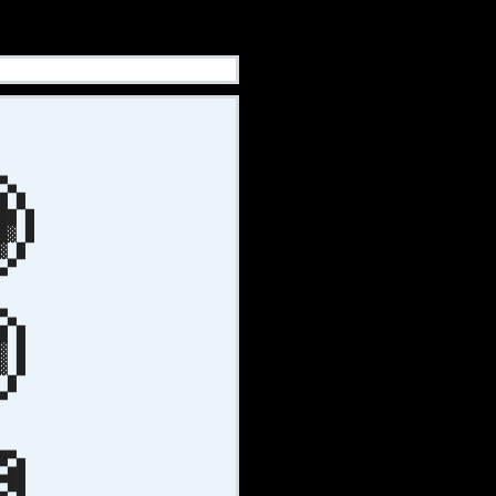
▀▄
█ █
██ █
█▓ █
▓ █
▄▀
▀▄
 █
▓ █
▓ █
 █
▀
▄▄
▀▄█
▀██