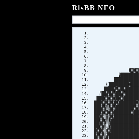
RlsBB NFO
▓
██
██
█
░ ▓
▓▓▓▓▓▓▓▒░
▓███████████▓
██████████████
░████████▓██████
████▓▓▓█▓████████
░██▓█▓▓██▓▓██████
███▓▓▓▓▓█▓▓███████
███▓▓▓▓▓█▓███████▓
███▓▓▒▓▓▓███████▓▓
███▓▓▓▓▓███████▓██
██▓▓▒▒▓▓██████████
██▓▓▓▒▓███████████
██▓▓▒▒▓███████████
█▓█▓▒▓▓███████████
█▓▓▓▒▓████████████