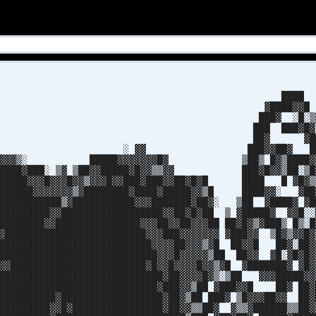
███
████▓▓
█▓ ░█░▒
█ ███▓█
█▓ ▓█
▓ ███▓▓██▓ █
 █████▓▓▓▓▓▓▓█▓ ▒██▒ █▓▒████
███░ ▒▓ ▒██▓▓█████▓█▓▓▒▒▓▓ ███▓█▓▓▒██░▒
█▓▓▓█▓▓▓█▓▓▒▓▓▓█▓▓███▓███▓▓██▓█▓█ ████ █ ▓█▓
███▓▓▓▓▓▓▓▒▓████████▓████▓█████▓▓▒█ ████▓▓░ ▓██
████████▒▓███████████▓▓▓███████▓██▓░ ▒██ ▓████▓ ▓█
████████▓▓██████████████████▓▓██▓█▓██ ▒ ▓█████▓ ▓▓█░░
███████▓▓███████████████▓▓▓██▓▓██▓▓▓██ ██▓█▓▒▓███▒ █▒░█
▓█████████████████████████▓▓▓███▓▓▓▓▓▓▓ ▓███▓▓ ▒█▓▒▓▓█▓
███████████████████████████▓▓▓▓██▓▓▓▒▓█ ██▓▓█ ██▓░██▓
████████████████████████████▓▓▓█▓▓▓▓▓▒██ ██▓▓ ▓█░▓█▓█▓
▓▓████████████████████████▓█▓▓█▓▓▓▓█▓▓▒▓█ ▓███████▓ ▓█▓
█████████████████████████████▓██▓▓▓▓█▓▒░▒██ ▓▓▓█████▓▓
████████████████████████████▓███▓▓▒██ ▓███▓▓█ ██▓ ██▓
██████████▓██████████████████▓██▓▒██ ███▓ ▒█▓▓▓██▓▓ ██▓
█████████▓▓█▓████████████████▓██▓▓▒▒██▓ ▓▒▒▓██████▒▒██▓