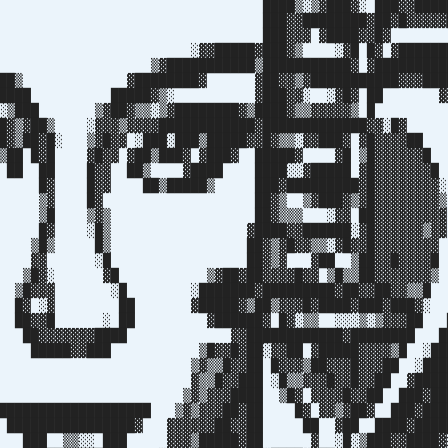
███▒░▒▓███▓░ ███▓▓█████▓
▓▓████████▓██▓█▓▓▓▓▓██
 ███▓▓▓ ▓████▓▓█▓ 
█▓▓ ░▓▓█████▓███▓▒ ░▓█ █▓ ▓███████
███ ▒▓███████████▒███████████▓ ▓██████████
██▒ ▓████████▓ ▓██▓▓▒▓███████████▓▓▓████
████ █████▓▒░ ▓███▓▓░ ░▓█▓ ██ ▓▓
██▒░▒███ ▒▓██▓▒▒░▒▓████████▓▒████▓▒▒▓▓▓▓▓▒ 
███▓▒▓██▒ ░▓▓▓▒▓▓▓▓████████████▓█████████████▓▓░
██▓▒██▓█░ ▒▓█▓▓ ░███░███▒█████▓▓█▓▒▒░▓▓███▓ ▓█▓▓▓▓
▒██ █▓█ ▓█▓▓ ▓██▒███▓ ▓███▓ █████▓ ▓█ ▒█▓▓▓
 ██ ██ █▓▓ ██▒ ▓████ ████░░▓█████ ▓█▓▓▓▓▓
█▓ █▓▓ ██▒█████▒ ███▓█████████▓█▓▓▓▓▓▓
█▓ ██▓▒ ▒▓███▓▒▓█▓▓▓▓▓▓▓
 ▒▓▒ ██▓▒▒▒ ░▓▓ ██▓▓▓▓▓▓▓
░█▒ ▓████▓▓██████░▓█▓▓▓▓▓▓▒▓▓
 █▒ ██▓▒▓█▓▓▒▒░▓█▓▓█▓▓▓▓▓▓▓▓
▓ ░█ ██▓▒▓ ▓██ ▒██▓▓█▓▓▓▓█
░ ▓█ ▒▓██▓██▓▓▓▓█▓▓ ▒█▒▒██▓▓▓▓▓▓▓▒
▓ ░█ ░███████▓█████████▓██▓▓██▓▓▒▒█
░▓ ██ ▓█████▓▒██▒▓▓▓█▓████▓███▓███▓░ 
▓▓█ ░ ██ ▓██████▓ █▓░▒▒ ░░░▒░▒▓▓▓██ █
▓▓▓▓▓▓▓████ ▓▓████████████▓████████ ██
███▓▓███ ▒█▓▓█▓██░▓▓██ ▓█████▓▓▓▓▒█ ░███
░ ▒▓▒▒█▓▓██ █▓▓▓▒██▓▓▓█▓▓▓██ ░████
▓ ▓▒▒█▓▓███ ░█▒▒▓▓▓█▓▓█▓▓██ ▓█████
▓░ ▒▓▒▓▓▓████ ▒█▓ ▓▓▓▓█▓▓██ ███▓███
███████████████████ ▒▓▒▓▓▓██▓██ █▓ ▓▓▒▓██▓ ███▓███
 ████████████████▓ ▓▓▓▓▓▓██▓▓██ ██ ▓██ ████▓████
 ███ ▒▒░░ ███ ▓▓▓▒█████▓██ ▓ ░█░▒███▓▓████▓