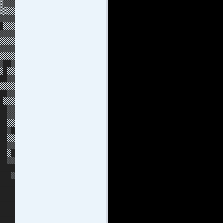
▒▓▓▓
▒▒▓▓
▓▓▓
▓▓▓
▓▓▓
▓▓▓▓
▓▓▓▓
▓▓▓▓
▓██▓
▓█▓▓
██▓▓
▓▓▓▓
█▓▓
▓▓▓
█▓▓
█▓▓
██▓▓
██▓█
██▓▓
██▓▓
█▓█
█▓▓
████
███▓
████
████
████
████
████
████