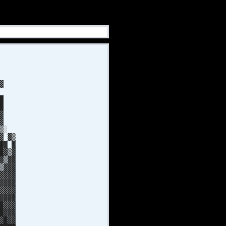
█
█
▓
▓
█
█
▓▓
█▓
▒▒░
▓ ▓▒
█▓ ▓
█▓▒▓
▓▒▓▓
▒▓▓▓
▓▓▓▓
▓▓▓▓
▓▓▓▓
▓▓▓▓
█▓▓▓
█▓▓▓
▓█▓▓