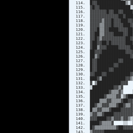
█▓▓████████████▒░▓
▓█▓▓█████████████░
▓▓▓▓▓▓▓█▓▓██▓▓████
▓▓▓▓▓▓▓▓▓▓▓▓██▓███
▓▓▓▓▓▒▓▓▓█▓▓▓███▓▓
▓▓▓▓▒▒▓▓▓█▓▓▓▓███▓
▓▓▓█▒▒▓▓████▓▓▓▓██
▓▓██▒▒▓▓▓▓████▓▓██
▓▓█▓▒▓▓▓▓▓▓▓▓▓▓██▓
▓██▓▓██▓█▓▓▓▓▓
▓██▒▓▓▓█████▓▓▓
██▓▓▓███████
██▒▓███████
█▓▓███████
█▓▓███████▓▓
█▓▓█████▓▓
▓▓███▓▓█
███▓▒███
▓ ▒██████
░████████
████████▓▒▒▒
██████▓▒▒▒▒▓▓░
████▒▒▒▓▓▒▒▒▒▓█
██▓▒▒▓▓▓▒▒▒▓█
█▒▒▓▓▒▒▒▓████
▒▓▓▒▒▓████▓▓▓
▓▓▓████▓▓▒▓▓
████▓▒▒▒▒▓ ░░ ▓▓ 
█▓▒▒▒▒▒▒▒▒▒▓██▓▓▓
▒▓▓▓▓▓██████████