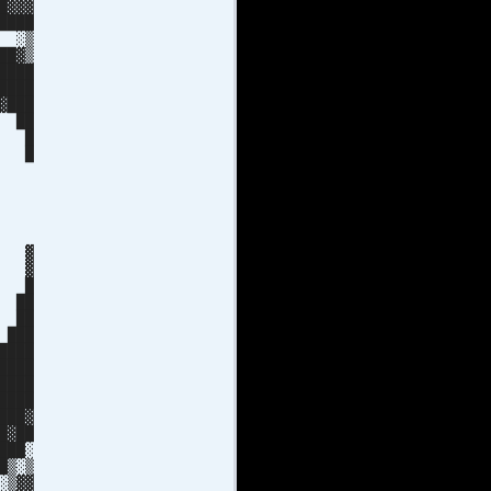
▓▓
██
░▒
█▓▒
███
███
███
█ ██
█▓ █
██ █
▓▓▓█
▓▓█
▓▓░
▓▒
▓▓
 ▓
 ▓
 █
 ██
 ██
███
███
███
███
███
██▓
▓██
███░
█▒░▒
░▒▓▓