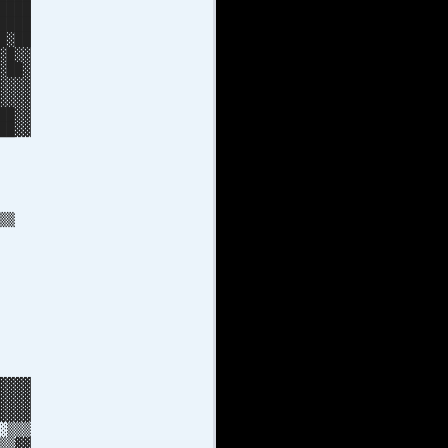
████
████
█▓██
▓█▓▓
▓██▓
▓▓▓▓
▓▓▓▓
██▓▓
██▓▓
▓██
▒▓██
▓██
▓██
▓██
 ▒▒
░▒▒
█▓
█▓
█▒
█▒
██
█ ░
▒░░
▒▒▒
░▒░
▓▓▓
▓▓▓
▓▓▓▓
░▒▒▒
▒▒▓▓