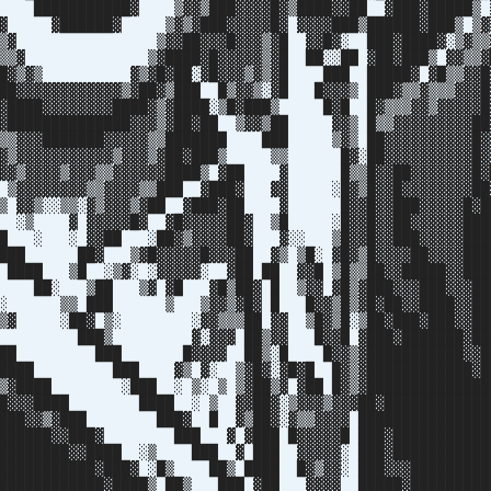
 ███████████▓ ▒▓▓▒███▓▓▓▓█▓▒████▓▓██ ▓███▓█████▒ 
▓ ▓██████▓ ▒▓▒▓███▓▓▓▓▓█▓ ▓▓▓▓███▒██████▓███▒ ▒▓
▒▒▓ ▒▓▓██▓▓▓█▓▓▓▒▓█ ▓▓█▓░ ███▓████▓░▒▓▒▒▓
▒▒▓ ▒▓████▓█▓▓▓▓▓▒▓█ ██░░██ ▓██▓███▒ ▓▓▒▒▓█
▒▓▒ ▓▒▓█▓██░▓█▓▓▓▒▓▒▓█ ███ █████▓ ▓█▒▒▓▓█▓
▓▓▓▓▓▓▓▓▓▓▒▓██▓▒███ █▒▓▓▒░▓█ █▓▓▓▒ ███▓▒▒▓▒▒▒▓▓▓█
████▓▓▓▓▓▓▓▓████▓▒▓████░▒█▓███▒ █▓█ █▓▒▒▒▓▓▒▓▓▓▓▓█
█████████████▓▓▓▒▓██▓██ ▒▓▓▒██ ▓▓▒ █▒▒▓▓▓▓▓▓▓▓▓██
▒▒▓▓▓███████▓▓▓▓▓▒▒███████ ███ ▒▓▒ ██▓▓▓▓▓▓▓▓▓▓█▓
▓▓▒▓▓▓▓▓▓▓▓▓▓▓▒▓▓▓▒▓██▓███▒ ▒▒ █▓░██▓▓▓▓▓▓▓▓▓▓█▓
▓▓▓▓▒▓▓▓▒▒▓▓▓▓▓▓████▒ ▓██ ▓ █▒▒█▓▓██▓▓▓▓▓▓▓█▓
▓▓▓▓▒▒▓▓▓▓▒▒███ ▓███▓ ▓▓ ░█▓▒█▓▓█▓▓▓▓▓▓▓▓██
▒▒░▓▒▓▓▓▒▓██ ▓███▓██ ▓ █▓▓█▓▓███▓▓▓▓▓█▓██
▓▓▓▓▓█▓ ▓█▓▓▓▓▓██▓ ▒█ ░█▓▓█▓▓██▓▓▓▓▓▓████
▓▓██ ░██▓▒▓▓▓▓██▓ ▓░░ ▒█▓▓█▓▓███▓▓▓▓▓████
█▓ ▒▓█▓▓▓▓▓█▓▓▓██ ▓▒ ▒█░ ▓█▓▒█▓▓▓▓██▓▓▓▓████
 ▒█ ░▒▓░ ░▓▓▓▓▓░ ▓██ ██ ▓▓█ ▒█▒▒██▓▓█████▓▓███
▓ ██░ ▒██ ▒▓ ▓█ ▓█▒██▓ █ ▒▓▓ ▓█▒▓███▓▓▓███▓▓▓██
▒█░ ▒▒ ███ ▒ ▒▓▓▒▓█▓ █ █▓▓▒█▒▓█▓██▓▓████▓▓██
 ░▒▓ ░██▓ ▒░ ░▓▓▒▒▒██ ▓▓ ▒█▓▒█░▒██▓███▓███▓▓██
███▓ ███▒ ▓░▓▓▓ ██▒▓▓ █▓▓█ ▓███▓███████▓███
██▓ ██ ███ █▓▓▓▓ ██▒░█ █▓▓▒▓███████████▓▓██
█████ ███ ▓▒ ▓░ ▒▓█▓░▓█▓█ █▓▒▓████████████▓█
▒▓████ ░███ ░ ▒░ ▒ ▒▓██▒▓ ▓██ █▓▒▓██████████████
▓█▓▓▓████ ████ ░ ▒ ▓▓██▓░▒▓▓▓▒▓▓▓██▓████████████
███▓▓▒▓███ ███▓ █ ▓▒██▓░▓▒▒▓▓▓▓ ███████████████
███████▓▓███▓ ███ ▓ ▓███ █▓▓▓▓▓█ ███▓███████████
████████▓▓████ ░▒ ███ ▓ ███ ▓▓▓▓▓░ ███▓███████████
██████████▓███▓ ░█▒ ██▒ ████ █▓▒▓▓░ ███▓▓▓█████████
▓████████████▓████▒ ██▒ ███ ▓██ ▓▓▓▓ █████▓█████████