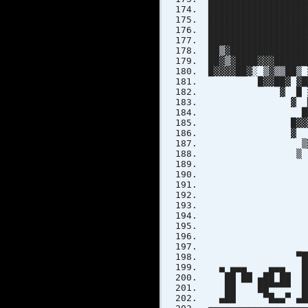
██████████████████
██████████████████
█████████████████
██████████████████
██▒▓██████████████
██▓▒▓████▓▓▓█████
█▓▓▓▓██▓░ ▒▓▒▒██▒
█▓▓██▓ ▓██░ ▓▓▓
▓ █ ░██▒ ▓██
▓ ██ ▒█████▓
██░████▓█
█▓▓▓ ▓▓▓
▓ ▒▒ ▓█ █
▒▓▓▓ ▒▒
▒ ▓▓▓ 
▒▒██
▒▓
P R
▀█
▄ ▄▄▄ ▄▄▄ █
██ ██ ▄██ ██ █
██ ██▀▀▀▀ ██ 
▄██ ▀█▄▄▀ ▄██▄ 