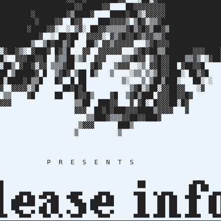
███████████████████▓▓█████▓▓ ██▓▓▓▓▓▓▓▓██████████████
████████▓████████▓▒████▓ ████▓██▒░▓▓▓▓▓██████████████
██████████▓████▓▓ █▓▓ ███▓▓▓▓▒ ▒█▓░▒▒▓███████████████
███████▓████▓▓░ ░ ▒▓░ ██▓▓▒▒▒▒▒▓█▒▓█▓▒██▓▒█████████████
██████████▓ ░ ██▓██ ▓▓▓▓░ ▓▒▓█▓▓█▓▒▓▓▒▒▓██████████████
█████████▒ ▒█▓██▒▓█ ██▒ ▓▓▒▓▓▓▓▓ ▒▓█▓▓▓█████████████
 ░▓██▓▒░ ▓███▓ █▓▒█ ▓▓ ▓▓▓▓▓▓ ▒▓█▓██▒▒███████▓▓▓████
██▓▓█ ▓▒▒██░▒▓ ▓▓▓ ▒▒▓█▓▓ ▒▓█▓▓████▒▒▓▒ ░▓██
▓░▓▓ ▒▒▒▓██ ▓█▓ ▒▓▓▓ ░▒ ▓▓█▓▓██ ▓██
 █ ▒▓█▓ ▒██ █▒ ▒ ░▒▒ ▒░▒█▓▓███░ ██▒
▒▒█ █▓ █ ██ ▒░ ▒ ▒██▒███░ ██░
▓░▒█ ██▓█▓█ ▒▓█░▒██░▓▓██▓▓ 
█ █▓▓█▒ ▓█ ▒▓█▒███ ▓▓▓██▓▓
██ ███▓▓ ▓ ▓█░ █▓▓▓██░
██▓█▓███▓▓▓████▒▓▓▓▓
█▓▒▒▒▓▓██▓▓███
▓▓ ███
▒ 
 E S E N T 
█ ██ ▄█▀█
█ ▄▄▄ ▄▄▄ ▄▄▄ ▄▄▄ ▄▄▄ ▄ ▄▄▄ ██ ▀▀ ▄
█ ▄██ ██ ▀▀▄██ ▀██▄ ▄██ ██ ██ ██ ██ ▀██▀ ██
██▀▀▀▀ ▄█ ██ ▀██ ██▀▀▀▀ ██ ██ ██ ██ ██
▀█▄▄▀ ▀█▄▀▀▄ ▀▄▄█▀ ▀█▄▄▀ ▄██▄ ▄██ ██▄ ▄██▄ ▀