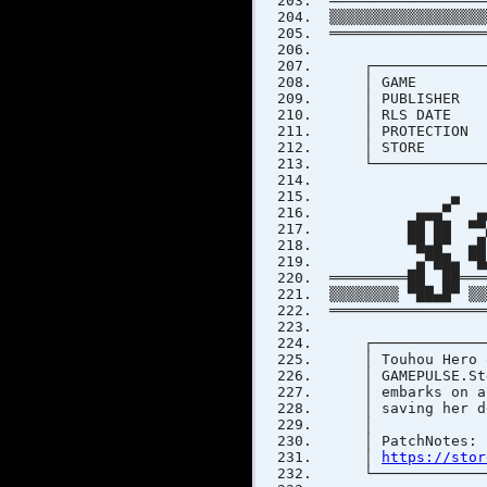
══════════════════
▒▒▒▒▒▒▒▒▒▒▒▒▒▒▒▒▒▒
══════════════════
┌───────────────
│ GAME :
│ PUBL
│ RLS
│ PRO
│ STORE
└───────────────
▄ 
▄▄▄▀ ▄▄▄ 
██ ██ ▀▀▄██
▀█▄█▀ ▄█ ██
▄▀██▄ ▀█▄▀▀▄
═════════██ ██════
▒▒▒▒▒▒▒▒ ▀██▄█▀ ▒▒
══════════════════
┌───────────────
│ Touhou Hero 
│ GAMEPULSE.Step
│ embarks on a 
│ savin
│ P
│
https://stor
└───────────────