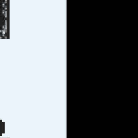
█▓▓█
█▓▓█
█▓▒█
██▓█
██▒█
█▓▒█
▓▒▓█
▓▓▓█
▓▓█
▓█
 ░
░▓
█▓
█▓
 ▓
▓
▒
▒
S
▄
▄▄
 ██
 ██
█▄█▀