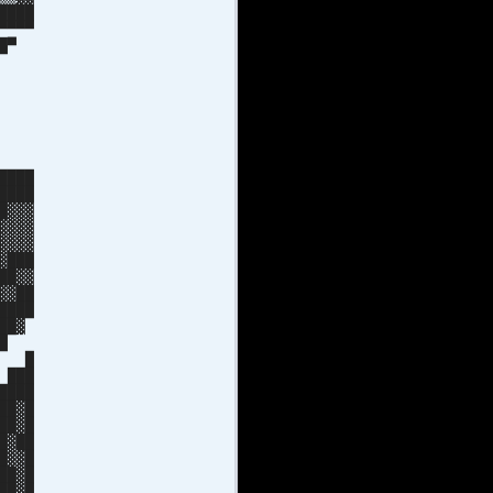
████
▀▀▀
███▀
█ █
██
███
██
█ █
██▄
▀▀
████
████
█▓▓▓
▓▓▓▓
▓▓▓▓
▓███
██▓▓
▓▓██
████
██▓
███
██ █
 ███
████
██▓█
██▓█
█▓██
█▓▓█
██▓█
██▓█