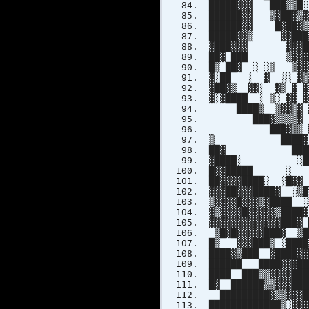
█████▓▓▓ ███▒▒█░
██████▓▓ ▒▓██▓▒▓
██████▓▓ █▓██▓
█████▓▓▒ ▓▓███
▓███▓▓▓ ▓▓▓██▓
██▓ ███ ▒▓▓▓██▓▓
█▒ ██▓ ░ ░▒ ▒▓▓▓
▓░██ ░ ▓ ░░ ▓▒▓█
▓██▓▒ ▓▓░ ▓▒ ▓ ▓
▓░▓████ ░ ▒░ ▓▓ 
████▒ ▒▓▓▒▓ ▓▓▒
███▓▒▒▒▒▓ ▒▓▓▓▓
███▓▒▒ ▒ ▓▓▒░░
▒ ████▓ ░▒ ▓ 
██▓ ████ ░ ░ 
▓████░ ░████ █
█▓▓█████ ░ ████
██▓▓▓▓████░ ░█▓
▓▓▓██▓▓▓████▓ ░
▒▓▓▓▓█▓▓▓▒▓████
▓▒▓▓▓▓█▓▓▓▓▓▒█
▓▓▓▓▓▓▓▓▓▓▓▓▓█
▒█▓█▓▓▓▓▓███▓ ▒
█▒ ▓▓▓███▒ ░████
████▓▒███ ▓████▓
██████ ████▓▓▓██
████ ███▒▒▓▓▓▓██
█▓ ██████▒▒▓▓▓███
█████████▓▒▒▓▓▓██
█████████████▒░▓▓