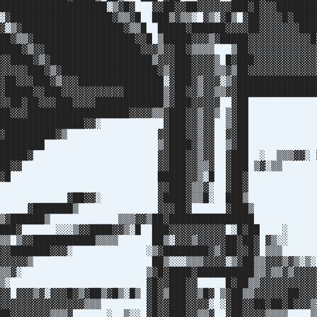
███████████████████░▒▓█▓ ▓▓██▓▓██▓▓▓▓▓▓███▓█▓▓▓███████
░▓██████████████████▓▒▒▓█ ███▒▓▒▒░ ▓▒░▓█▒ ▓██▓▓▓▓█▓████
▓░▒▓██████████████████▓▒▒█ █████▓██████▓▓▓▓██▓▓▓▓▓▓▓███
██▓▒▒▓██████████████████▓▓█ ▒█████▓▓▓▒▓█████▓▓▓▓▓▓▓▓▓▓▓█
████▓▒▓▓█████████████████▓▓▓▒▓▓██▓▒▒▒▒ ▒██▓▓▓▓▓▓▓▓▓▓▓▓
▓▓████▓▒▓██████████████████▒▓▓▓███▓▓▓▓▒ █▓███▓▓▓▓▓▓▓▓▓▓▓
▓▓▓▓▓███▓▒▓█████████████████▓▒▓███▓▓▓▓▒▒▓▒██▓▓▓▓▓▓▓▓▓▓▓▓
▓██▓▓▓███▓▒▓▓▓███████████████░▓███▓▒▓▓▓░▒▓██████████████
▓█████▓▓███▓▓▓▓▓▓▓▓▓▓▓███████▒▓██▓▓▒▓▓▒▒▓▓██████████████
▓███▓▓██▓██▓▓▓███▓▓▓▓████████████▒▓███▓▓▓▓▓ 
▓▓███▓▓▓██████████████████▓▓▓▓▒▒▓███▓▓▒▓▓▒ 
███▓▓▓███████████████▓▓░ ▓███▓▓▒▓▓ ▒
██████▓▓█████████▓▒ ▓▓███▓▓▒▓▓ ▓
██▓▓████████████ ▒▓████▓▒▓▓ ▒
███████████▓ ▓▓███▓▓▒▓▓ ▓███ ░ ▒▒▒▓▓░
██████████▓▓ ▓▓███▓▓▒▒▓ ▓███ ▒▓
█████████▓▓█ █████▓▓▒░█ ▓█
███████▓▓▒ ▓▓███▓▒▒▓░ ▓█
████▓▓▓ ▓██▓▓░ ▓████▓▒▒█░ ██
█▓▓▒▓ ▓███████▒ ▓▓▓██▓ ▓██
▓▒ ▒▓██████▒ ▒▒▒▓▓▒██▓█████████████
▒▓█████▓ ░░░▒▓▓████▓▓▒░█ ███▓▓▓▓▓▓▓▓▓▓ ░█▓█
█▓▓▒▒ ▒▓▓███████████▒▒▒▒ ██▒░▓▓▓▒▓▓▓▓▓██▓██▓ ▓
█▓▒▒▓▓▓███████▓▓▓░ ░▒▓████████▓▒▓██▓▓█▓ 
▓▓▓▓▓▓▓▓▓▓▒ ██▒░░░▒▒▒▓▓▓▓░▒▓██▒▒▓▓▓▒▓▒
▓▓▓▓▓▒▒▓░ ▒▓█▓████▓██████████▒▒▓▒▒▓▒▓▓▓▓▓
▓▒▓▓▒░▒░ ▓█▓▓███▓▓ █▓██▒▒▓▓▓▓▓▓▓▓▓▓▓
▓▓▓▒▓░▓▓▓█▓▒▓██▒▓█▒░█▒ ▓█▓▒███▓▓▒█▓ ▒▓██▒▒▓▓▓▓▓▓██▓▓▓
▓▓▓▓▓▓▓▓▓▓▓▓▓▓▓▓▒▒▒ ▓█▓▓███▓▓▓▓░ ░▓██▓▓██▓██▓█▓▓▓▒
████▓▓▓▓▓▓▓▒▒▒▓ ░ ▒░░ ▓█▓▓███▓▓▒▒▓ ▓██▓▓▓▓▒▒▒▒ ▒