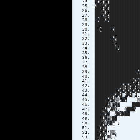
█▓▓▓▓▓████████████
▓██▓▓▓███████████
███▓▓▓███████████
███▓▓▓███████████
█▓██▓▓████████████
██████████████████
██▓████▓█████████
█████████████████
███████▓▓███████
████████▓████████
█████████▓███████
█████████████████
████████████████
█████████████████
█████████████████
█████████████████
█████████████████
███████████████▓▓
███████████▓▓▓▓█▓
█████████▓▓▓▓▓▓▓▓
███████▓▓▓▓▒▓▓▓▒
█████▓▓▓▒▒▓█▓ ▒
█████▓▒▒▓▒ ███
████▓▒▓▓▒░ ▒███
███▓▓▓ ▓▓▓▓██ 
███▓▓▒▒██ ▓
███▓▒▓█▒ 
██▓▓▓░ ▓█
██▓▓▓░▒▒░ 
██▓▓░▒▒ ░