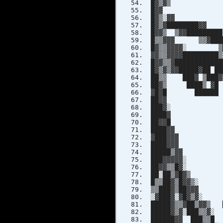
█▓▒▓▒ █
█▓▓ ███
█▓▒░▓▓
█▓▒▓███████
█▓▓▒ ▒▓▓██████
█▒▒▓▓▓ ▒▒▓███
█▓▒▒▓▓▓▓░ ▒
▓▓▒▒▓▓▓▓███████
█▓▓▒▒▓██████████
█▓▒▓▒▓▓█████▓██ █
██▒▒ ███▓ ▒███▓
██▓▒ ████▒ ▓█
▓█▓█ ██████ 
██▓▓ ▒▓ 
███▓░ ▒█
████▓ █▓ 
██▓▓█ ▒█▒
████▓▓ ▓
▓███▓▓▓ ▒█▓
████▓▓▓ ▒█▓▓
█████▒▓▓ █▓ 
███▓▓▓▓▓░ ██
██▓▓▒▒█▓░ ██
██░██▒▓█▓▒ ██
█▒▒██▓▒█▓▓▒
▒▒███▓▒██▓▓
░▓███▓░▓█▓▒
█████▓▒▒▓██▒▓▓▒ 
█████▓▒▓░███▒▒▓░
██████▓▓ ███▒▒█