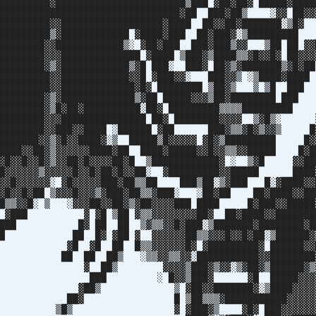
█████████▓███████████████████████▒███ ▓██▓██▓ █████▓████
█████████████████████████████████▓██ ███▓██▒ ░▓▓ ██▓▓
██████████▓▓██████████████████▓████ ██▓▓██▓███████
██████████▒▓████████████ ▓████▓███ ██▓███▓░▒██████
████████▓▓████████████▒░ ▓██▓███ ███▓███▒▓▓ ▒██ ██ ▓▓
████████▓▓▓██████████████ ▓████ ▒███▓▒████▒▒▓█▓▓█▓ ██▓▓▓
█████████▓▒▓████████████▒▓█ ███░ ███▓ ██▓▒▓███████▒▓
██████████▓▓████████████▓▓█ ▓███▓▓░ ███▓▓▒ ░▒████▓█
███████████▓▓█████████████▓█▓ ████████ ▒██▓▒ ▒ ▒█
█████████▓▒▓█████████████▒▓██ █████▓▓▓▒██▓████████ ██
█████████▓▒█▓██▓██████████░██▓ █████████▒▒▒▒█████████
█████████▓▓▓███████████████ ██▓ ████████▓▓▓▓ ▒▓█▒░ 
██████████▓▓███▓▓████ ░██████ ▓██ ███▓▒▒▓█▓▒▓▓▒ █
████████▓▓▒▓█▓▓████▓░▒ █████▒█▓▓▓▓▓ ▓█▓▒█████████ █▓
█████▓▓██▓▒▓▓▓▓▓▓████▓██ ████▓█████▓▓█▓▓▒▒▓▓█████ █▓█
▓▓█▓▓█▓▓█▓▒▓▓██▓█▓▓▓▓██▓█ ▒████████████▓ ░ ▒▓█ ▓▓██
██▓▓▓▓▓▓▒▓▓▓▓▓█▓▓█▓██▓█▓▓██░ ▓█████████▓▓█████ ████
▓▓▓█▓▓▓▓▓▓░ ▓█▓▓▓▓▓███▓██▒▒██ ███▒██░▒▓███ █░▓████▓▓
▓▓█▓▓█▓██ ▒▓▓▓█▓▓▓▒▓███▓██▒▒▓███░ ░██▓██ ██▓████▓▓██
▓█▒▒▓▓█░ ▒ ░▓▓▓██▓▓██▓▒▓██▓▓▓▓███ ████ █▓███▓▓█████
▓░ ▓███ ▓ ▓█ ▒██ ▓▒▒▓▓▓▓▓▓▓▓██▓ ██▓████▓▓███████
███ █▓ ██ ██ ▒▓▒▒▓▓█▓███░▒███████▓████████▓█
█ ██ █▓ ▓██ ▓ ▓▓▓▓▓▓██▒▒▓▓▓█▓▓█▓██░▒██████▓▒
░ ▓█ ▓█ ██ █▒▒▓▓▓▓▓▓█▓ ▓█████████▓ ██████▓▓
██ ██ ██▒ ░▒▒▓▓▒▒▓▓░███████████▓▓████████▓
 ██▒ ▓▓▓▓▒███▓▒▓▓░▒▓██▓▒██████▓▒▓
░ ███ ░ █▓▓▒███▓ ▓█ █████▓▓▓▓
█▒ ▒ ▓██▓▓███████▓░▒████▓▓▓▓▓
██▓ █ ▒██▒▒▒▓███████████▓▓▓▓▓▓
 ▒█▒ ▓ ▓███▓▒ ▓█▓ ███▓▓▓▓▓▓▓▓