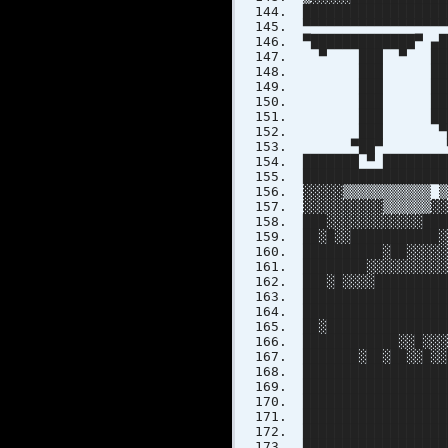
████████████████
▀▀▀▀▀▀▀▀▀▀▀▀▀▀
▀█████████████▀ 
▀ ███ ▀ ███
███ ███ █
███ █████ 
███ ███ █
███ ███ █ 
███ ▀██████
▀██▀ ▀▀▀
███████ ▀ ████████
██████████████████
▓▓▓▓▓▒▒▒▒▒▒▒▒▒▒▒ ▒
▓▓▓▓▓▓▓▓▓▓▒▒▒▒▒▒▓▓
███▓▓▓▓▓▓▓▓▓▓▓▓███
██▓█▓▓███████████▓
██████████▓██▓▓▓▓▓
████████▓▓▓▓▓▓▓▓▓▓
███▓█▓▓▓▓█████████
██████████████████
██████████████████
██▓███████████████
████████████▓▓█▓▓▓
███████▓██▓██▓▓█▓▓
█████████████████
█████████████████
██████████████████
█████████████████
█████████████████
██████████████████