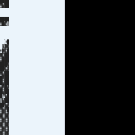
████
▓▓██
░▒█▓
███
████
▓█▓▒
█▓██
███
 ███
█ ░█
 ▒▓▓
░▓▓█
▓▓██
▓███
███▓
██▓▓
▓▓██
█▓██
█▓██
▓▓█▓
█▓██
█▒▓█
▓██
██▓▓
▓▓█
▓▓▓
▓▓▓
▓▓▓
▓▓▓
▓▓