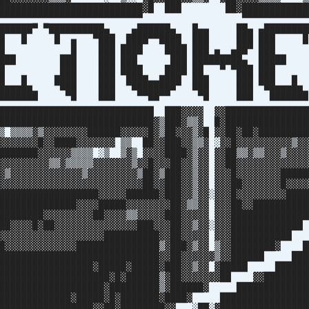
████████████████████████████▓█ ███ ██▓████████████
▀▀▀▀▀▀▀▀▀▀▀▀▀▀▀▀▀▀▀▀▀▀▀▀▀▀▀▀▀▀ ▀▀▀▀▀▀▀▀▀▀▀▀▀
▄███████▀ ▀██████████▄ ▄██████▄ █▄▄ ██▄ ▄██████
 █ █ ▄ ▀███ ████▀▀████ ███ ███ ██
 ███ ████ ████ ███ ▄ ▄██▀ █
███ ███ ███ ███ █████████▄ ██
██ ███ ████ ████ ██ ▀ ▀███ █
████ ███ ████▄▄████ ███ ███ ██
▄ ▀██ ███ ▀██████▀ ▀██ ███ ▀████
▀▀▀▀ ▀ ▀▀▀ ▀▀ ▀ ▀▀▀ ▀▀▀▀▀
████████████████████████████ ███▓▓▓▓ ▓▓███████████████
████████████████████████████▓▒███▓▒▒▓ █▓███████████████
▒ ▒▒▒▒▓▒▓▓▓▓▓▓▓▓██████▓▓▓▓▓█▓▒██▓▓▓▒▓█ ▓▓██▓██▓█████████
▓▓▓▓▓▓▓█▓▓████▓▓▓▓▓▓▓ ▒▒ ██▓▓███▓▓▒▒▓ ░▓▓█▓▓▓▓▓▓▓▓▓▓▒▓▓
███████▓▓▓▓▓▓▒▒▒▒ ░▒ ▒▓▒ ▓▓▓▓████▓▒▓▓ ▓▓██▒▒▓▒▒▓▓▓▒▓▓▓▓
▓▓▓▓▓▓▓▓▓▒▒▓▒▒▒▒▒▓▓▓▓▓▓▓▒▓▓█▓▓▓██▓▓▒▓▓ ▓▓██▓▓▓▓▓▓▓▓▓▓▓▓▓
▓▒▓▓▓▓▓▓▓▓▓▓▓▓▓▒▓▓▓▓▓▓▓▓▓▒██▓▒███▓▓▒▓▓ ▓▓▓█▓▓▓▓▓▓▓▓█████
▓▓▓▓▓▓▓▓▓▓▓▓▓▓▓▓▓▓▓▓▓▓▓▓▓▓██▓▓███▓▓▒▓▓ ▓▓▓██▓▓▓▓▓▓▓█▓▓▓▓
██████████████████▓▓▓▓▓██████▓███▓▓▒▓▓░▓▓▓█▓▓▓▓▓▓▓▓▓████
██████████████▓▓▓▓█████▓▓▓▓▓▓▓▓██▓▒▒▓▓ ▓▓▓██▓▓██████████
████████▓▓▓▓▓▓▓▓▓██▓▓▓▓▒▒▓▓▓▓▓███▓▓▓▓▓ ▓▓▓████████████
██▓▓▓▓█▓██▓▓▓▓▓▓▓▓▓▓▓▓▓▓▓███▓▓▓██▓▓▒▓▓░▓▓▓███████████
▓▓▓▓▓▓▓▓▓▓▓▓▓▓▓▓▓▓▓██████████▓▓██▓▓▓▓▓ ▓▓▓███████████
█▓▓▓▓▓▓▓▓▓▓▓▓▓███████████████▒▓███▓▒▓▓ ▒▓▓████████▓ █
██████████████████████████████▓▓██▓▓▓▓▓▓▒▓▓██████ ███
██████████████████▓█████▓█████▓███▓▓▒▓▓ ▓█████ ██████
████████████████████▓█▓██████▒▓██▓▓▓▓▓▓▓██ ▓▓████████
████████████████████▓█████████▒▓██████▓ █████████████
██████████████▓█████▓█▓███████▓████▓ ████████████████
█████████████████▓▓██▓████████▓▓ ░██░▓████████████████