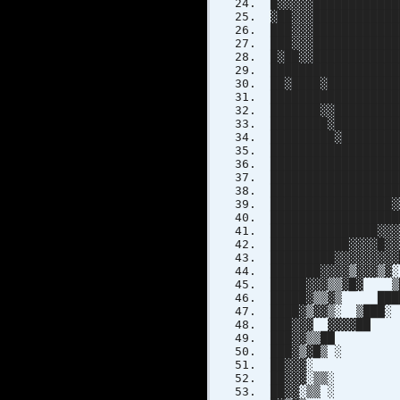
█▓▓▓▓▓████████████
▓██▓▓▓███████████
███▓▓▓███████████
███▓▓▓███████████
█▓██▓▓████████████
██████████████████
██▓████▓█████████
█████████████████
███████▓▓███████
████████▓████████
█████████▓███████
█████████████████
████████████████
█████████████████
█████████████████
█████████████████
█████████████████
███████████████▓▓
███████████▓▓▓▓█▓
█████████▓▓▓▓▓▓▓▓
███████▓▓▓▓▒▓▓▓▒
█████▓▓▓▒▒▓█▓ ▒
█████▓▒▒▓▒ ███
████▓▒▓▓▒░ ▒███
███▓▓▓ ▓▓▓▓██ 
███▓▓▒▒██ ▓
███▓▒▓█▒ 
██▓▓▓░ ▓█
██▓▓▓░▒▒░ 
██▓▓░▒▒ ░