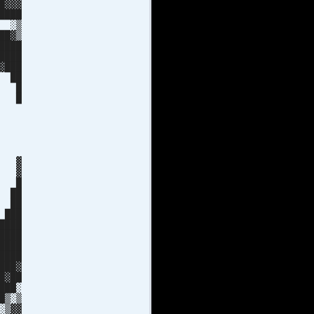
▓▓
██
░▒
█▓▒
███
███
███
█ ██
█▓ █
██ █
▓▓▓█
▓▓█
▓▓░
▓▒
▓▓
 ▓
 ▓
 █
 ██
 ██
███
███
███
███
███
██▓
▓██
███░
█▒░▒
░▒▓▓