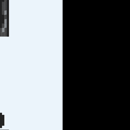
█▓▓█
█▓▓█
█▓▒█
██▓█
██▒█
█▓▒█
▓▒▓█
▓▓▓█
▓▓█
▓█
 ░
░▓
█▓
█▓
 ▓
▓
▒
▒
S
▄
▄▄
 ██
 ██
█▄█▀