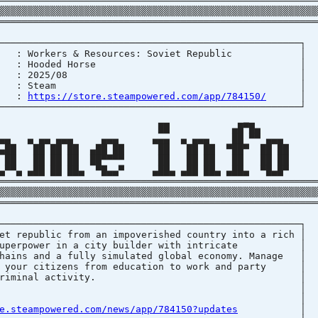
════════════════════════════════════════════════════════
▒▒▒▒▒▒▒▒▒▒▒▒▒▒▒▒▒▒▒▒▒▒▒▒▒▒▒▒▒▒▒▒▒▒▒▒▒▒▒▒▒▒▒▒▒▒▒▒▒▒▒▒▒▒▒▒
════════════════════════════════════════════════════════
────────────────────────────────────────────────
rkers & Resources: Soviet Republi
ISHER : Hooded Horse
 DATE : 2025/08
TECTION : Steam
 :
https://store.steampowered.com/app/784150/
────────────────────────────────────────────────
██ ▄█▀█
▄ ▄▄ ▄▄▄ ▄▄▄ ▄▄▄ ▄ ▄▄▄ ██ ▀▀ 
 ██ ██ ██ ▄██ ██ ██ ██ ██ ▀██▀ ██ 
 ██ ██ ██ ██▀▀▀▀ ██ ██ ██ ██ ██ 
 ▄██ ██ ██▄ ▀█▄▄▀ ▄██▄ ▄██ ██▄ ▄██▄ ▀█▄
═══════════════════════════════════════════════════════
▒▒▒▒▒▒▒▒▒▒▒▒▒▒▒▒▒▒▒▒▒▒▒▒▒▒▒▒▒▒▒▒▒▒▒▒▒▒▒▒▒▒▒▒▒▒▒▒▒▒▒▒▒▒▒▒
════════════════════════════════════════════════════════
────────────────────────────────────────────────
 republic from an impoverished country into a ri
uperpower in a city builder with intricat
ains and a fully simulated global economy. Mana
your citizens from education to work and par
ty to criminal activity.
│ 
atchNotes: 
e.steampowered.com/news/app/784150?updates