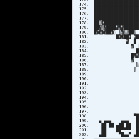
██████████████████
██████████████████
█████████████████
██████████████████
██▒▓██████████████
██▓▒▓████▓▓▓█████
█▓▓▓▓██▓░ ▒▓▒▒██▒
█▓▓██▓ ▓██░ ▓▓▓
▓ █ ░██▒ ▓██
▓ ██ ▒█████▓
██░████▓█
█▓▓▓ ▓▓▓
▓ ▒▒ ▓█ █
▒▓▓▓ ▒▒
▒ ▓▓▓ 
▒▒██
▒▓
P R
▀█
▄ ▄▄▄ ▄▄▄ █
██ ██ ▄██ ██ █
██ ██▀▀▀▀ ██ 
▄██ ▀█▄▄▀ ▄██▄ 