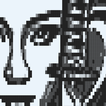
███▒░▒▓███▓░ ███▓▓█████▓
▓▓████████▓██▓█▓▓▓▓▓██
 ███▓▓▓ ▓████▓▓█▓ 
█▓▓ ░▓▓█████▓███▓▒ ░▓█ █▓ ▓███████
███ ▒▓███████████▒███████████▓ ▓██████████
██▒ ▓████████▓ ▓██▓▓▒▓███████████▓▓▓████
████ █████▓▒░ ▓███▓▓░ ░▓█▓ ██ ▓▓
██▒░▒███ ▒▓██▓▒▒░▒▓████████▓▒████▓▒▒▓▓▓▓▓▒ 
███▓▒▓██▒ ░▓▓▓▒▓▓▓▓████████████▓█████████████▓▓░
██▓▒██▓█░ ▒▓█▓▓ ░███░███▒█████▓▓█▓▒▒░▓▓███▓ ▓█▓▓▓▓
▒██ █▓█ ▓█▓▓ ▓██▒███▓ ▓███▓ █████▓ ▓█ ▒█▓▓▓
 ██ ██ █▓▓ ██▒ ▓████ ████░░▓█████ ▓█▓▓▓▓▓
█▓ █▓▓ ██▒█████▒ ███▓█████████▓█▓▓▓▓▓▓
█▓ ██▓▒ ▒▓███▓▒▓█▓▓▓▓▓▓▓
 ▒▓▒ ██▓▒▒▒ ░▓▓ ██▓▓▓▓▓▓▓
░█▒ ▓████▓▓██████░▓█▓▓▓▓▓▓▒▓▓
 █▒ ██▓▒▓█▓▓▒▒░▓█▓▓█▓▓▓▓▓▓▓▓
▓ ░█ ██▓▒▓ ▓██ ▒██▓▓█▓▓▓▓█
░ ▓█ ▒▓██▓██▓▓▓▓█▓▓ ▒█▒▒██▓▓▓▓▓▓▓▒
▓ ░█ ░███████▓█████████▓██▓▓██▓▓▒▒█
░▓ ██ ▓█████▓▒██▒▓▓▓█▓████▓███▓███▓░ 
▓▓█ ░ ██ ▓██████▓ █▓░▒▒ ░░░▒░▒▓▓▓██ █
▓▓▓▓▓▓▓████ ▓▓████████████▓████████ ██
███▓▓███ ▒█▓▓█▓██░▓▓██ ▓█████▓▓▓▓▒█ ░███
░ ▒▓▒▒█▓▓██ █▓▓▓▒██▓▓▓█▓▓▓██ ░████
▓ ▓▒▒█▓▓███ ░█▒▒▓▓▓█▓▓█▓▓██ ▓█████
▓░ ▒▓▒▓▓▓████ ▒█▓ ▓▓▓▓█▓▓██ ███▓███
███████████████████ ▒▓▒▓▓▓██▓██ █▓ ▓▓▒▓██▓ ███▓███
 ████████████████▓ ▓▓▓▓▓▓██▓▓██ ██ ▓██ ████▓████
 ███ ▒▒░░ ███ ▓▓▓▒█████▓██ ▓ ░█░▒███▓▓████▓