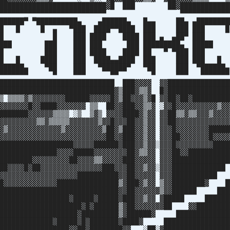
████████████████████████████▓█ ███ ██▓████████████
▀▀▀▀▀▀▀▀▀▀▀▀▀▀▀▀▀▀▀▀▀▀▀▀▀▀▀▀▀▀ ▀▀▀▀▀▀▀▀▀▀▀▀▀
▄███████▀ ▀██████████▄ ▄██████▄ █▄▄ ██▄ ▄██████
 █ █ ▄ ▀███ ████▀▀████ ███ ███ ██
 ███ ████ ████ ███ ▄ ▄██▀ █
███ ███ ███ ███ █████████▄ ██
██ ███ ████ ████ ██ ▀ ▀███ █
████ ███ ████▄▄████ ███ ███ ██
▄ ▀██ ███ ▀██████▀ ▀██ ███ ▀████
▀▀▀▀ ▀ ▀▀▀ ▀▀ ▀ ▀▀▀ ▀▀▀▀▀
████████████████████████████ ███▓▓▓▓ ▓▓███████████████
████████████████████████████▓▒███▓▒▒▓ █▓███████████████
▒ ▒▒▒▒▓▒▓▓▓▓▓▓▓▓██████▓▓▓▓▓█▓▒██▓▓▓▒▓█ ▓▓██▓██▓█████████
▓▓▓▓▓▓▓█▓▓████▓▓▓▓▓▓▓ ▒▒ ██▓▓███▓▓▒▒▓ ░▓▓█▓▓▓▓▓▓▓▓▓▓▒▓▓
███████▓▓▓▓▓▓▒▒▒▒ ░▒ ▒▓▒ ▓▓▓▓████▓▒▓▓ ▓▓██▒▒▓▒▒▓▓▓▒▓▓▓▓
▓▓▓▓▓▓▓▓▓▒▒▓▒▒▒▒▒▓▓▓▓▓▓▓▒▓▓█▓▓▓██▓▓▒▓▓ ▓▓██▓▓▓▓▓▓▓▓▓▓▓▓▓
▓▒▓▓▓▓▓▓▓▓▓▓▓▓▓▒▓▓▓▓▓▓▓▓▓▒██▓▒███▓▓▒▓▓ ▓▓▓█▓▓▓▓▓▓▓▓█████
▓▓▓▓▓▓▓▓▓▓▓▓▓▓▓▓▓▓▓▓▓▓▓▓▓▓██▓▓███▓▓▒▓▓ ▓▓▓██▓▓▓▓▓▓▓█▓▓▓▓
██████████████████▓▓▓▓▓██████▓███▓▓▒▓▓░▓▓▓█▓▓▓▓▓▓▓▓▓████
██████████████▓▓▓▓█████▓▓▓▓▓▓▓▓██▓▒▒▓▓ ▓▓▓██▓▓██████████
████████▓▓▓▓▓▓▓▓▓██▓▓▓▓▒▒▓▓▓▓▓███▓▓▓▓▓ ▓▓▓████████████
██▓▓▓▓█▓██▓▓▓▓▓▓▓▓▓▓▓▓▓▓▓███▓▓▓██▓▓▒▓▓░▓▓▓███████████
▓▓▓▓▓▓▓▓▓▓▓▓▓▓▓▓▓▓▓██████████▓▓██▓▓▓▓▓ ▓▓▓███████████
█▓▓▓▓▓▓▓▓▓▓▓▓▓███████████████▒▓███▓▒▓▓ ▒▓▓████████▓ █
██████████████████████████████▓▓██▓▓▓▓▓▓▒▓▓██████ ███
██████████████████▓█████▓█████▓███▓▓▒▓▓ ▓█████ ██████
████████████████████▓█▓██████▒▓██▓▓▓▓▓▓▓██ ▓▓████████
████████████████████▓█████████▒▓██████▓ █████████████
██████████████▓█████▓█▓███████▓████▓ ████████████████
█████████████████▓▓██▓████████▓▓ ░██░▓████████████████