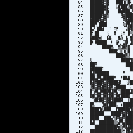
█████▓▓▓ ███▒▒█░
██████▓▓ ▒▓██▓▒▓
██████▓▓ █▓██▓
█████▓▓▒ ▓▓███
▓███▓▓▓ ▓▓▓██▓
██▓ ███ ▒▓▓▓██▓▓
█▒ ██▓ ░ ░▒ ▒▓▓▓
▓░██ ░ ▓ ░░ ▓▒▓█
▓██▓▒ ▓▓░ ▓▒ ▓ ▓
▓░▓████ ░ ▒░ ▓▓ 
████▒ ▒▓▓▒▓ ▓▓▒
███▓▒▒▒▒▓ ▒▓▓▓▓
███▓▒▒ ▒ ▓▓▒░░
▒ ████▓ ░▒ ▓ 
██▓ ████ ░ ░ 
▓████░ ░████ █
█▓▓█████ ░ ████
██▓▓▓▓████░ ░█▓
▓▓▓██▓▓▓████▓ ░
▒▓▓▓▓█▓▓▓▒▓████
▓▒▓▓▓▓█▓▓▓▓▓▒█
▓▓▓▓▓▓▓▓▓▓▓▓▓█
▒█▓█▓▓▓▓▓███▓ ▒
█▒ ▓▓▓███▒ ░████
████▓▒███ ▓████▓
██████ ████▓▓▓██
████ ███▒▒▓▓▓▓██
█▓ ██████▒▒▓▓▓███
█████████▓▒▒▓▓▓██
█████████████▒░▓▓