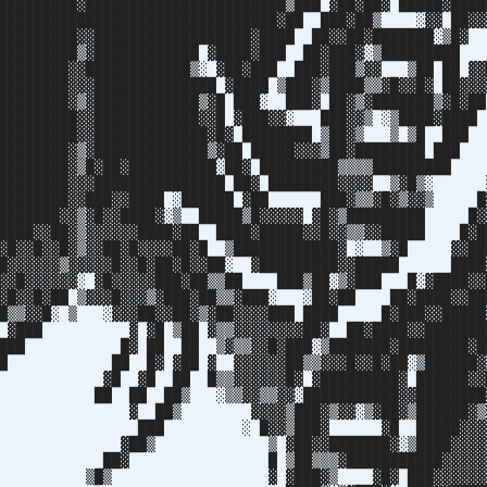
█████████▓███████████████████████▒███ ▓██▓██▓ █████▓████
█████████████████████████████████▓██ ███▓██▒ ░▓▓ ██▓▓
██████████▓▓██████████████████▓████ ██▓▓██▓███████
██████████▒▓████████████ ▓████▓███ ██▓███▓░▒██████
████████▓▓████████████▒░ ▓██▓███ ███▓███▒▓▓ ▒██ ██ ▓▓
████████▓▓▓██████████████ ▓████ ▒███▓▒████▒▒▓█▓▓█▓ ██▓▓▓
█████████▓▒▓████████████▒▓█ ███░ ███▓ ██▓▒▓███████▒▓
██████████▓▓████████████▓▓█ ▓███▓▓░ ███▓▓▒ ░▒████▓█
███████████▓▓█████████████▓█▓ ████████ ▒██▓▒ ▒ ▒█
█████████▓▒▓█████████████▒▓██ █████▓▓▓▒██▓████████ ██
█████████▓▒█▓██▓██████████░██▓ █████████▒▒▒▒█████████
█████████▓▓▓███████████████ ██▓ ████████▓▓▓▓ ▒▓█▒░ 
██████████▓▓███▓▓████ ░██████ ▓██ ███▓▒▒▓█▓▒▓▓▒ █
████████▓▓▒▓█▓▓████▓░▒ █████▒█▓▓▓▓▓ ▓█▓▒█████████ █▓
█████▓▓██▓▒▓▓▓▓▓▓████▓██ ████▓█████▓▓█▓▓▒▒▓▓█████ █▓█
▓▓█▓▓█▓▓█▓▒▓▓██▓█▓▓▓▓██▓█ ▒████████████▓ ░ ▒▓█ ▓▓██
██▓▓▓▓▓▓▒▓▓▓▓▓█▓▓█▓██▓█▓▓██░ ▓█████████▓▓█████ ████
▓▓▓█▓▓▓▓▓▓░ ▓█▓▓▓▓▓███▓██▒▒██ ███▒██░▒▓███ █░▓████▓▓
▓▓█▓▓█▓██ ▒▓▓▓█▓▓▓▒▓███▓██▒▒▓███░ ░██▓██ ██▓████▓▓██
▓█▒▒▓▓█░ ▒ ░▓▓▓██▓▓██▓▒▓██▓▓▓▓███ ████ █▓███▓▓█████
▓░ ▓███ ▓ ▓█ ▒██ ▓▒▒▓▓▓▓▓▓▓▓██▓ ██▓████▓▓███████
███ █▓ ██ ██ ▒▓▒▒▓▓█▓███░▒███████▓████████▓█
█ ██ █▓ ▓██ ▓ ▓▓▓▓▓▓██▒▒▓▓▓█▓▓█▓██░▒██████▓▒
░ ▓█ ▓█ ██ █▒▒▓▓▓▓▓▓█▓ ▓█████████▓ ██████▓▓
██ ██ ██▒ ░▒▒▓▓▒▒▓▓░███████████▓▓████████▓
 ██▒ ▓▓▓▓▒███▓▒▓▓░▒▓██▓▒██████▓▒▓
░ ███ ░ █▓▓▒███▓ ▓█ █████▓▓▓▓
█▒ ▒ ▓██▓▓███████▓░▒████▓▓▓▓▓
██▓ █ ▒██▒▒▒▓███████████▓▓▓▓▓▓
 ▒█▒ ▓ ▓███▓▒ ▓█▓ ███▓▓▓▓▓▓▓▓