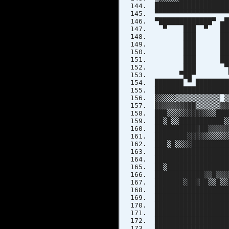
████████████████
▀▀▀▀▀▀▀▀▀▀▀▀▀▀
▀█████████████▀ 
▀ ███ ▀ ███
███ ███ █
███ █████ 
███ ███ █
███ ███ █ 
███ ▀██████
▀██▀ ▀▀▀
███████ ▀ ████████
██████████████████
▓▓▓▓▓▒▒▒▒▒▒▒▒▒▒▒ ▒
▓▓▓▓▓▓▓▓▓▓▒▒▒▒▒▒▓▓
███▓▓▓▓▓▓▓▓▓▓▓▓███
██▓█▓▓███████████▓
██████████▓██▓▓▓▓▓
████████▓▓▓▓▓▓▓▓▓▓
███▓█▓▓▓▓█████████
██████████████████
██████████████████
██▓███████████████
████████████▓▓█▓▓▓
███████▓██▓██▓▓█▓▓
█████████████████
█████████████████
██████████████████
█████████████████
█████████████████
██████████████████