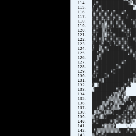
█▓▓████████████▒░▓
▓█▓▓█████████████░
▓▓▓▓▓▓▓█▓▓██▓▓████
▓▓▓▓▓▓▓▓▓▓▓▓██▓███
▓▓▓▓▓▒▓▓▓█▓▓▓███▓▓
▓▓▓▓▒▒▓▓▓█▓▓▓▓███▓
▓▓▓█▒▒▓▓████▓▓▓▓██
▓▓██▒▒▓▓▓▓████▓▓██
▓▓█▓▒▓▓▓▓▓▓▓▓▓▓██▓
▓██▓▓██▓█▓▓▓▓▓
▓██▒▓▓▓█████▓▓▓
██▓▓▓███████
██▒▓███████
█▓▓███████
█▓▓███████▓▓
█▓▓█████▓▓
▓▓███▓▓█
███▓▒███
▓ ▒██████
░████████
████████▓▒▒▒
██████▓▒▒▒▒▓▓░
████▒▒▒▓▓▒▒▒▒▓█
██▓▒▒▓▓▓▒▒▒▓█
█▒▒▓▓▒▒▒▓████
▒▓▓▒▒▓████▓▓▓
▓▓▓████▓▓▒▓▓
████▓▒▒▒▒▓ ░░ ▓▓ 
█▓▒▒▒▒▒▒▒▒▒▓██▓▓▓
▒▓▓▓▓▓██████████