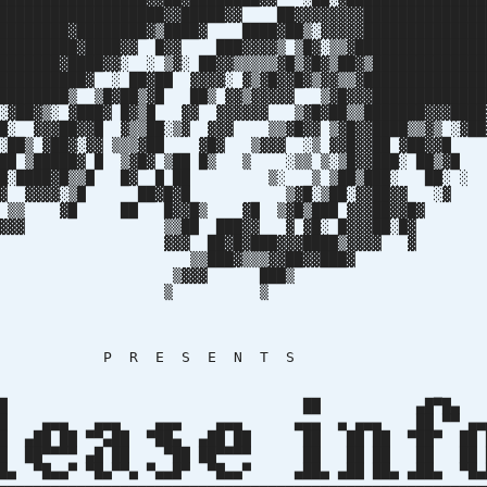
███████████████████▓▓█████▓▓ ██▓▓▓▓▓▓▓▓██████████████
████████▓████████▓▒████▓ ████▓██▒░▓▓▓▓▓██████████████
██████████▓████▓▓ █▓▓ ███▓▓▓▓▒ ▒█▓░▒▒▓███████████████
███████▓████▓▓░ ░ ▒▓░ ██▓▓▒▒▒▒▒▓█▒▓█▓▒██▓▒█████████████
██████████▓ ░ ██▓██ ▓▓▓▓░ ▓▒▓█▓▓█▓▒▓▓▒▒▓██████████████
█████████▒ ▒█▓██▒▓█ ██▒ ▓▓▒▓▓▓▓▓ ▒▓█▓▓▓█████████████
 ░▓██▓▒░ ▓███▓ █▓▒█ ▓▓ ▓▓▓▓▓▓ ▒▓█▓██▒▒███████▓▓▓████
██▓▓█ ▓▒▒██░▒▓ ▓▓▓ ▒▒▓█▓▓ ▒▓█▓▓████▒▒▓▒ ░▓██
▓░▓▓ ▒▒▒▓██ ▓█▓ ▒▓▓▓ ░▒ ▓▓█▓▓██ ▓██
 █ ▒▓█▓ ▒██ █▒ ▒ ░▒▒ ▒░▒█▓▓███░ ██▒
▒▒█ █▓ █ ██ ▒░ ▒ ▒██▒███░ ██░
▓░▒█ ██▓█▓█ ▒▓█░▒██░▓▓██▓▓ 
█ █▓▓█▒ ▓█ ▒▓█▒███ ▓▓▓██▓▓
██ ███▓▓ ▓ ▓█░ █▓▓▓██░
██▓█▓███▓▓▓████▒▓▓▓▓
█▓▒▒▒▓▓██▓▓███
▓▓ ███
▒ 
 E S E N T 
█ ██ ▄█▀█
█ ▄▄▄ ▄▄▄ ▄▄▄ ▄▄▄ ▄▄▄ ▄ ▄▄▄ ██ ▀▀ ▄
█ ▄██ ██ ▀▀▄██ ▀██▄ ▄██ ██ ██ ██ ██ ▀██▀ ██
██▀▀▀▀ ▄█ ██ ▀██ ██▀▀▀▀ ██ ██ ██ ██ ██
▀█▄▄▀ ▀█▄▀▀▄ ▀▄▄█▀ ▀█▄▄▀ ▄██▄ ▄██ ██▄ ▄██▄ ▀