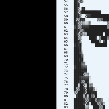
█▓▒▓▒ █
█▓▓ ███
█▓▒░▓▓
█▓▒▓███████
█▓▓▒ ▒▓▓██████
█▒▒▓▓▓ ▒▒▓███
█▓▒▒▓▓▓▓░ ▒
▓▓▒▒▓▓▓▓███████
█▓▓▒▒▓██████████
█▓▒▓▒▓▓█████▓██ █
██▒▒ ███▓ ▒███▓
██▓▒ ████▒ ▓█
▓█▓█ ██████ 
██▓▓ ▒▓ 
███▓░ ▒█
████▓ █▓ 
██▓▓█ ▒█▒
████▓▓ ▓
▓███▓▓▓ ▒█▓
████▓▓▓ ▒█▓▓
█████▒▓▓ █▓ 
███▓▓▓▓▓░ ██
██▓▓▒▒█▓░ ██
██░██▒▓█▓▒ ██
█▒▒██▓▒█▓▓▒
▒▒███▓▒██▓▓
░▓███▓░▓█▓▒
█████▓▒▒▓██▒▓▓▒ 
█████▓▒▓░███▒▒▓░
██████▓▓ ███▒▒█