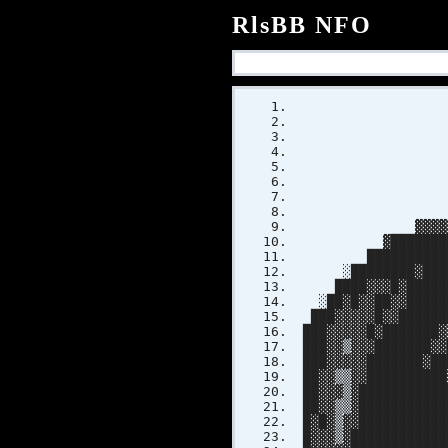
RlsBB NFO
▓
██
██
█
░ ▓
▓▓▓▓▓▓▓▒░
▓███████████▓
██████████████
░████████▓██████
████▓▓▓█▓████████
░██▓█▓▓██▓▓██████
███▓▓▓▓▓█▓▓███████
███▓▓▓▓▓█▓███████▓
███▓▓▒▓▓▓███████▓▓
███▓▓▓▓▓███████▓██
██▓▓▒▒▓▓██████████
██▓▓▓▒▓███████████
██▓▓▒▒▓███████████
█▓█▓▒▓▓███████████
█▓▓▓▒▓████████████