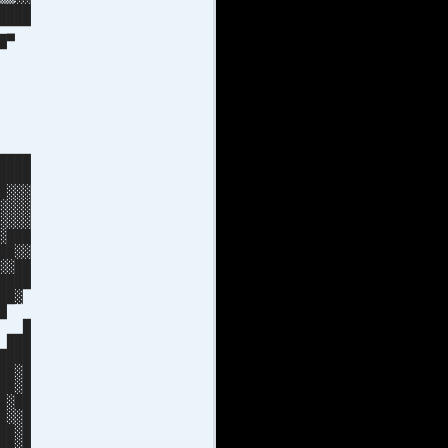
████
▀▀▀
███▀
█ █
██
███
██
█ █
██▄
▀▀
████
████
█▓▓▓
▓▓▓▓
▓▓▓▓
▓███
██▓▓
▓▓██
████
██▓
███
██ █
 ███
████
██▓█
██▓█
█▓██
█▓▓█
██▓█
██▓█