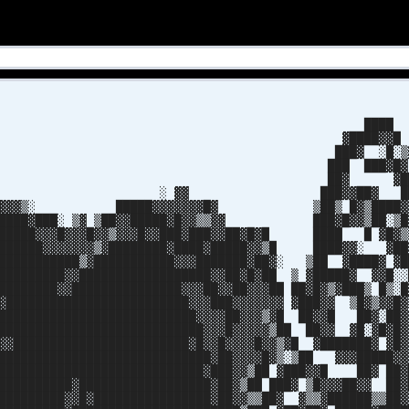
███
████▓▓
█▓ ░█░▒
█ ███▓█
█▓ ▓█
▓ ███▓▓██▓ █
 █████▓▓▓▓▓▓▓█▓ ▒██▒ █▓▒████
███░ ▒▓ ▒██▓▓█████▓█▓▓▒▒▓▓ ███▓█▓▓▒██░▒
█▓▓▓█▓▓▓█▓▓▒▓▓▓█▓▓███▓███▓▓██▓█▓█ ████ █ ▓█▓
███▓▓▓▓▓▓▓▒▓████████▓████▓█████▓▓▒█ ████▓▓░ ▓██
████████▒▓███████████▓▓▓███████▓██▓░ ▒██ ▓████▓ ▓█
████████▓▓██████████████████▓▓██▓█▓██ ▒ ▓█████▓ ▓▓█░░
███████▓▓███████████████▓▓▓██▓▓██▓▓▓██ ██▓█▓▒▓███▒ █▒░█
▓█████████████████████████▓▓▓███▓▓▓▓▓▓▓ ▓███▓▓ ▒█▓▒▓▓█▓
███████████████████████████▓▓▓▓██▓▓▓▒▓█ ██▓▓█ ██▓░██▓
████████████████████████████▓▓▓█▓▓▓▓▓▒██ ██▓▓ ▓█░▓█▓█▓
▓▓████████████████████████▓█▓▓█▓▓▓▓█▓▓▒▓█ ▓███████▓ ▓█▓
█████████████████████████████▓██▓▓▓▓█▓▒░▒██ ▓▓▓█████▓▓
████████████████████████████▓███▓▓▒██ ▓███▓▓█ ██▓ ██▓
██████████▓██████████████████▓██▓▒██ ███▓ ▒█▓▓▓██▓▓ ██▓
█████████▓▓█▓████████████████▓██▓▓▒▒██▓ ▓▒▒▓██████▒▒██▓