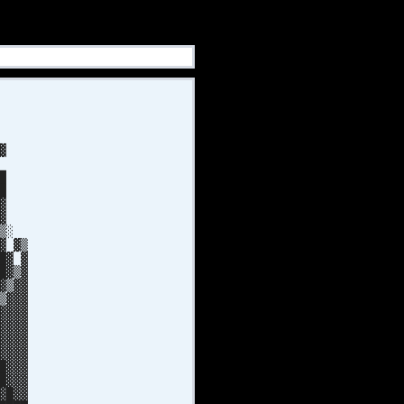
█
█
▓
▓
█
█
▓▓
█▓
▒▒░
▓ ▓▒
█▓ ▓
█▓▒▓
▓▒▓▓
▒▓▓▓
▓▓▓▓
▓▓▓▓
▓▓▓▓
▓▓▓▓
█▓▓▓
█▓▓▓
▓█▓▓