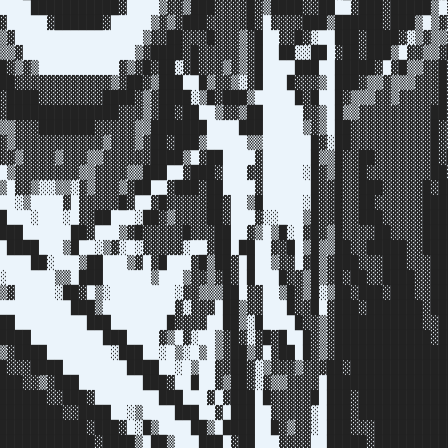
 ███████████▓ ▒▓▓▒███▓▓▓▓█▓▒████▓▓██ ▓███▓█████▒ 
▓ ▓██████▓ ▒▓▒▓███▓▓▓▓▓█▓ ▓▓▓▓███▒██████▓███▒ ▒▓
▒▒▓ ▒▓▓██▓▓▓█▓▓▓▒▓█ ▓▓█▓░ ███▓████▓░▒▓▒▒▓
▒▒▓ ▒▓████▓█▓▓▓▓▓▒▓█ ██░░██ ▓██▓███▒ ▓▓▒▒▓█
▒▓▒ ▓▒▓█▓██░▓█▓▓▓▒▓▒▓█ ███ █████▓ ▓█▒▒▓▓█▓
▓▓▓▓▓▓▓▓▓▓▒▓██▓▒███ █▒▓▓▒░▓█ █▓▓▓▒ ███▓▒▒▓▒▒▒▓▓▓█
████▓▓▓▓▓▓▓▓████▓▒▓████░▒█▓███▒ █▓█ █▓▒▒▒▓▓▒▓▓▓▓▓█
█████████████▓▓▓▒▓██▓██ ▒▓▓▒██ ▓▓▒ █▒▒▓▓▓▓▓▓▓▓▓██
▒▒▓▓▓███████▓▓▓▓▓▒▒███████ ███ ▒▓▒ ██▓▓▓▓▓▓▓▓▓▓█▓
▓▓▒▓▓▓▓▓▓▓▓▓▓▓▒▓▓▓▒▓██▓███▒ ▒▒ █▓░██▓▓▓▓▓▓▓▓▓▓█▓
▓▓▓▓▒▓▓▓▒▒▓▓▓▓▓▓████▒ ▓██ ▓ █▒▒█▓▓██▓▓▓▓▓▓▓█▓
▓▓▓▓▒▒▓▓▓▓▒▒███ ▓███▓ ▓▓ ░█▓▒█▓▓█▓▓▓▓▓▓▓▓██
▒▒░▓▒▓▓▓▒▓██ ▓███▓██ ▓ █▓▓█▓▓███▓▓▓▓▓█▓██
▓▓▓▓▓█▓ ▓█▓▓▓▓▓██▓ ▒█ ░█▓▓█▓▓██▓▓▓▓▓▓████
▓▓██ ░██▓▒▓▓▓▓██▓ ▓░░ ▒█▓▓█▓▓███▓▓▓▓▓████
█▓ ▒▓█▓▓▓▓▓█▓▓▓██ ▓▒ ▒█░ ▓█▓▒█▓▓▓▓██▓▓▓▓████
 ▒█ ░▒▓░ ░▓▓▓▓▓░ ▓██ ██ ▓▓█ ▒█▒▒██▓▓█████▓▓███
▓ ██░ ▒██ ▒▓ ▓█ ▓█▒██▓ █ ▒▓▓ ▓█▒▓███▓▓▓███▓▓▓██
▒█░ ▒▒ ███ ▒ ▒▓▓▒▓█▓ █ █▓▓▒█▒▓█▓██▓▓████▓▓██
 ░▒▓ ░██▓ ▒░ ░▓▓▒▒▒██ ▓▓ ▒█▓▒█░▒██▓███▓███▓▓██
███▓ ███▒ ▓░▓▓▓ ██▒▓▓ █▓▓█ ▓███▓███████▓███
██▓ ██ ███ █▓▓▓▓ ██▒░█ █▓▓▒▓███████████▓▓██
█████ ███ ▓▒ ▓░ ▒▓█▓░▓█▓█ █▓▒▓████████████▓█
▒▓████ ░███ ░ ▒░ ▒ ▒▓██▒▓ ▓██ █▓▒▓██████████████
▓█▓▓▓████ ████ ░ ▒ ▓▓██▓░▒▓▓▓▒▓▓▓██▓████████████
███▓▓▒▓███ ███▓ █ ▓▒██▓░▓▒▒▓▓▓▓ ███████████████
███████▓▓███▓ ███ ▓ ▓███ █▓▓▓▓▓█ ███▓███████████
████████▓▓████ ░▒ ███ ▓ ███ ▓▓▓▓▓░ ███▓███████████
██████████▓███▓ ░█▒ ██▒ ████ █▓▒▓▓░ ███▓▓▓█████████
▓████████████▓████▒ ██▒ ███ ▓██ ▓▓▓▓ █████▓█████████