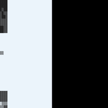
████
████
█▓██
▓█▓▓
▓██▓
▓▓▓▓
▓▓▓▓
██▓▓
██▓▓
▓██
▒▓██
▓██
▓██
▓██
 ▒▒
░▒▒
█▓
█▓
█▒
█▒
██
█ ░
▒░░
▒▒▒
░▒░
▓▓▓
▓▓▓
▓▓▓▓
░▒▒▒
▒▒▓▓