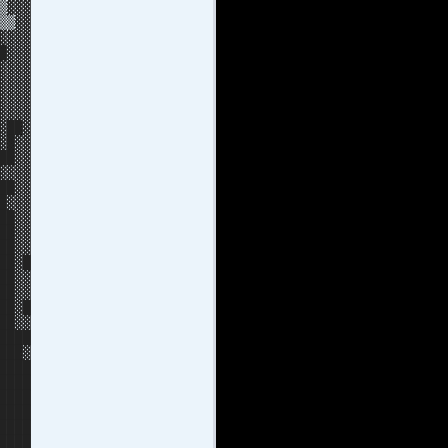
▒▓▓▓
▒▒▓▓
▓▓▓
▓▓▓
▓▓▓
▓▓▓▓
▓▓▓▓
▓▓▓▓
▓██▓
▓█▓▓
██▓▓
▓▓▓▓
█▓▓
▓▓▓
█▓▓
█▓▓
██▓▓
██▓█
██▓▓
██▓▓
█▓█
█▓▓
████
███▓
████
████
████
████
████
████