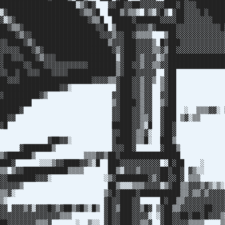
███████████████████░▒▓█▓ ▓▓██▓▓██▓▓▓▓▓▓███▓█▓▓▓███████
░▓██████████████████▓▒▒▓█ ███▒▓▒▒░ ▓▒░▓█▒ ▓██▓▓▓▓█▓████
▓░▒▓██████████████████▓▒▒█ █████▓██████▓▓▓▓██▓▓▓▓▓▓▓███
██▓▒▒▓██████████████████▓▓█ ▒█████▓▓▓▒▓█████▓▓▓▓▓▓▓▓▓▓▓█
████▓▒▓▓█████████████████▓▓▓▒▓▓██▓▒▒▒▒ ▒██▓▓▓▓▓▓▓▓▓▓▓▓
▓▓████▓▒▓██████████████████▒▓▓▓███▓▓▓▓▒ █▓███▓▓▓▓▓▓▓▓▓▓▓
▓▓▓▓▓███▓▒▓█████████████████▓▒▓███▓▓▓▓▒▒▓▒██▓▓▓▓▓▓▓▓▓▓▓▓
▓██▓▓▓███▓▒▓▓▓███████████████░▓███▓▒▓▓▓░▒▓██████████████
▓█████▓▓███▓▓▓▓▓▓▓▓▓▓▓███████▒▓██▓▓▒▓▓▒▒▓▓██████████████
▓███▓▓██▓██▓▓▓███▓▓▓▓████████████▒▓███▓▓▓▓▓ 
▓▓███▓▓▓██████████████████▓▓▓▓▒▒▓███▓▓▒▓▓▒ 
███▓▓▓███████████████▓▓░ ▓███▓▓▒▓▓ ▒
██████▓▓█████████▓▒ ▓▓███▓▓▒▓▓ ▓
██▓▓████████████ ▒▓████▓▒▓▓ ▒
███████████▓ ▓▓███▓▓▒▓▓ ▓███ ░ ▒▒▒▓▓░
██████████▓▓ ▓▓███▓▓▒▒▓ ▓███ ▒▓
█████████▓▓█ █████▓▓▒░█ ▓█
███████▓▓▒ ▓▓███▓▒▒▓░ ▓█
████▓▓▓ ▓██▓▓░ ▓████▓▒▒█░ ██
█▓▓▒▓ ▓███████▒ ▓▓▓██▓ ▓██
▓▒ ▒▓██████▒ ▒▒▒▓▓▒██▓█████████████
▒▓█████▓ ░░░▒▓▓████▓▓▒░█ ███▓▓▓▓▓▓▓▓▓▓ ░█▓█
█▓▓▒▒ ▒▓▓███████████▒▒▒▒ ██▒░▓▓▓▒▓▓▓▓▓██▓██▓ ▓
█▓▒▒▓▓▓███████▓▓▓░ ░▒▓████████▓▒▓██▓▓█▓ 
▓▓▓▓▓▓▓▓▓▓▒ ██▒░░░▒▒▒▓▓▓▓░▒▓██▒▒▓▓▓▒▓▒
▓▓▓▓▓▒▒▓░ ▒▓█▓████▓██████████▒▒▓▒▒▓▒▓▓▓▓▓
▓▒▓▓▒░▒░ ▓█▓▓███▓▓ █▓██▒▒▓▓▓▓▓▓▓▓▓▓▓
▓▓▓▒▓░▓▓▓█▓▒▓██▒▓█▒░█▒ ▓█▓▒███▓▓▒█▓ ▒▓██▒▒▓▓▓▓▓▓██▓▓▓
▓▓▓▓▓▓▓▓▓▓▓▓▓▓▓▓▒▒▒ ▓█▓▓███▓▓▓▓░ ░▓██▓▓██▓██▓█▓▓▓▒
████▓▓▓▓▓▓▓▒▒▒▓ ░ ▒░░ ▓█▓▓███▓▓▒▒▓ ▓██▓▓▓▓▒▒▒▒ ▒