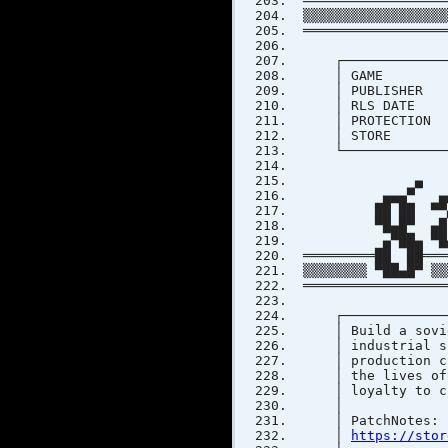
══════════════════
▒▒▒▒▒▒▒▒▒▒▒▒▒▒▒▒▒▒
══════════════════
┌───────────────
│ GAME : Wo
│ PUBL
│ RLS
│ PRO
│ STORE
└───────────────
▄ 
▄▄▄▀ ▄▄▄ 
██ ██ ▀▀▄██
▀█▄█▀ ▄█ ██
▄▀██▄ ▀█▄▀▀▄
═════════██ ██════
▒▒▒▒▒▒▒▒ ▀██▄█▀ ▒▒
══════════════════
┌───────────────
│ Build a soviet
│ industrial s
│ production ch
│ the lives of 
│ loyal
│ P
│
https://stor