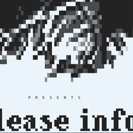
███████████████████▓▓█████▓▓ ██▓▓▓▓▓▓▓▓██████████████
████████▓████████▓▒████▓ ████▓██▒░▓▓▓▓▓██████████████
██████████▓████▓▓ █▓▓ ███▓▓▓▓▒ ▒█▓░▒▒▓███████████████
███████▓████▓▓░ ░ ▒▓░ ██▓▓▒▒▒▒▒▓█▒▓█▓▒██▓▒█████████████
██████████▓ ░ ██▓██ ▓▓▓▓░ ▓▒▓█▓▓█▓▒▓▓▒▒▓██████████████
█████████▒ ▒█▓██▒▓█ ██▒ ▓▓▒▓▓▓▓▓ ▒▓█▓▓▓█████████████
 ░▓██▓▒░ ▓███▓ █▓▒█ ▓▓ ▓▓▓▓▓▓ ▒▓█▓██▒▒███████▓▓▓████
██▓▓█ ▓▒▒██░▒▓ ▓▓▓ ▒▒▓█▓▓ ▒▓█▓▓████▒▒▓▒ ░▓██
▓░▓▓ ▒▒▒▓██ ▓█▓ ▒▓▓▓ ░▒ ▓▓█▓▓██ ▓██
 █ ▒▓█▓ ▒██ █▒ ▒ ░▒▒ ▒░▒█▓▓███░ ██▒
▒▒█ █▓ █ ██ ▒░ ▒ ▒██▒███░ ██░
▓░▒█ ██▓█▓█ ▒▓█░▒██░▓▓██▓▓ 
█ █▓▓█▒ ▓█ ▒▓█▒███ ▓▓▓██▓▓
██ ███▓▓ ▓ ▓█░ █▓▓▓██░
██▓█▓███▓▓▓████▒▓▓▓▓
█▓▒▒▒▓▓██▓▓███
▓▓ ███
▒ 
 E S E N T 
█ ██ ▄█▀█
█ ▄▄▄ ▄▄▄ ▄▄▄ ▄▄▄ ▄▄▄ ▄ ▄▄▄ ██ ▀▀ ▄
█ ▄██ ██ ▀▀▄██ ▀██▄ ▄██ ██ ██ ██ ██ ▀██▀ ██
██▀▀▀▀ ▄█ ██ ▀██ ██▀▀▀▀ ██ ██ ██ ██ ██
▀█▄▄▀ ▀█▄▀▀▄ ▀▄▄█▀ ▀█▄▄▀ ▄██▄ ▄██ ██▄ ▄██▄ ▀