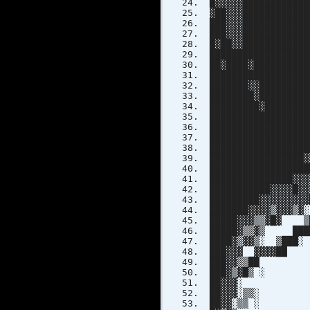
█▓▓▓▓▓████████████
▓██▓▓▓███████████
███▓▓▓███████████
███▓▓▓███████████
█▓██▓▓████████████
██████████████████
██▓████▓█████████
█████████████████
███████▓▓███████
████████▓████████
█████████▓███████
█████████████████
████████████████
█████████████████
█████████████████
█████████████████
█████████████████
███████████████▓▓
███████████▓▓▓▓█▓
█████████▓▓▓▓▓▓▓▓
███████▓▓▓▓▒▓▓▓▒
█████▓▓▓▒▒▓█▓ ▒
█████▓▒▒▓▒ ███
████▓▒▓▓▒░ ▒███
███▓▓▓ ▓▓▓▓██ 
███▓▓▒▒██ ▓
███▓▒▓█▒ 
██▓▓▓░ ▓█
██▓▓▓░▒▒░ 
██▓▓░▒▒ ░