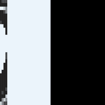
▓▓
██
░▒
█▓▒
███
███
███
█ ██
█▓ █
██ █
▓▓▓█
▓▓█
▓▓░
▓▒
▓▓
 ▓
 ▓
 █
 ██
 ██
███
███
███
███
███
██▓
▓██
███░
█▒░▒
░▒▓▓