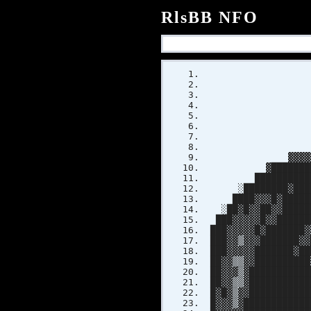
RlsBB NFO
▓
██
██
█
░ ▓
▓▓▓▓▓▓▓▒░
▓███████████▓
██████████████
░████████▓██████
████▓▓▓█▓████████
░██▓█▓▓██▓▓██████
███▓▓▓▓▓█▓▓███████
███▓▓▓▓▓█▓███████▓
███▓▓▒▓▓▓███████▓▓
███▓▓▓▓▓███████▓██
██▓▓▒▒▓▓██████████
██▓▓▓▒▓███████████
██▓▓▒▒▓███████████
█▓█▓▒▓▓███████████
█▓▓▓▒▓████████████