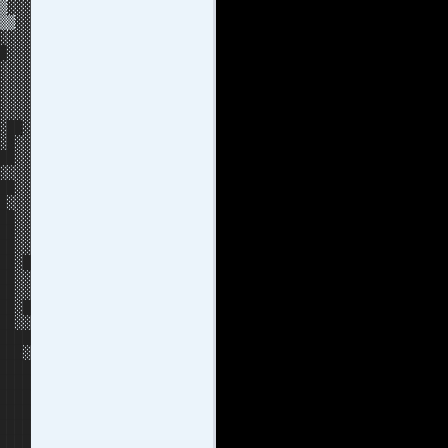
▒▓▓▓
▒▒▓▓
▓▓▓
▓▓▓
▓▓▓
▓▓▓▓
▓▓▓▓
▓▓▓▓
▓██▓
▓█▓▓
██▓▓
▓▓▓▓
█▓▓
▓▓▓
█▓▓
█▓▓
██▓▓
██▓█
██▓▓
██▓▓
█▓█
█▓▓
████
███▓
████
████
████
████
████
████