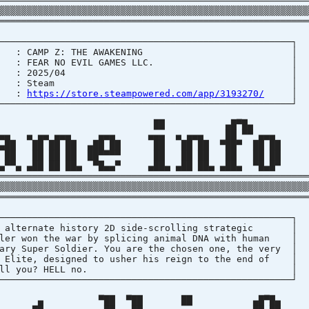
════════════════════════════════════════════════════════
▒▒▒▒▒▒▒▒▒▒▒▒▒▒▒▒▒▒▒▒▒▒▒▒▒▒▒▒▒▒▒▒▒▒▒▒▒▒▒▒▒▒▒▒▒▒▒▒▒▒▒▒▒▒▒▒
════════════════════════════════════════════════════════
────────────────────────────────────────────────
: CAMP Z: THE AWAKENING
ER : FEAR NO EVIL GAMES LLC.
 DATE : 2025/04
TECTION : Steam
 :
https://store.steampowered.com/app/3193270/
────────────────────────────────────────────────
██ ▄█▀█
▄ ▄▄ ▄▄▄ ▄▄▄ ▄▄▄ ▄ ▄▄▄ ██ ▀▀ 
 ██ ██ ██ ▄██ ██ ██ ██ ██ ▀██▀ ██ 
 ██ ██ ██ ██▀▀▀▀ ██ ██ ██ ██ ██ 
 ▄██ ██ ██▄ ▀█▄▄▀ ▄██▄ ▄██ ██▄ ▄██▄ ▀█▄
═══════════════════════════════════════════════════════
▒▒▒▒▒▒▒▒▒▒▒▒▒▒▒▒▒▒▒▒▒▒▒▒▒▒▒▒▒▒▒▒▒▒▒▒▒▒▒▒▒▒▒▒▒▒▒▒▒▒▒▒▒▒▒▒
════════════════════════════════════════════════════════
────────────────────────────────────────────────
alternate history 2D side-scrolling strateg
er won the war by splicing animal DNA with hum
y Super Soldier. You are the chosen one, the ve
Elite, designed to usher his reign to the end 
 But will you? HELL no.
────────────────────────────────────────────────
▀██ ▀██ ██ ▄█▀█