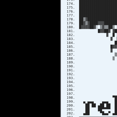
██████████████████
██████████████████
█████████████████
██████████████████
██▒▓██████████████
██▓▒▓████▓▓▓█████
█▓▓▓▓██▓░ ▒▓▒▒██▒
█▓▓██▓ ▓██░ ▓▓▓
▓ █ ░██▒ ▓██
▓ ██ ▒█████▓
██░████▓█
█▓▓▓ ▓▓▓
▓ ▒▒ ▓█ █
▒▓▓▓ ▒▒
▒ ▓▓▓ 
▒▒██
▒▓
P R
▀█
▄ ▄▄▄ ▄▄▄ █
██ ██ ▄██ ██ █
██ ██▀▀▀▀ ██ 
▄██ ▀█▄▄▀ ▄██▄ 