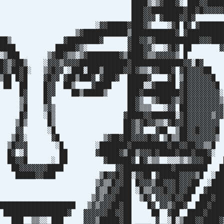
███▒░▒▓███▓░ ███▓▓█████▓
▓▓████████▓██▓█▓▓▓▓▓██
 ███▓▓▓ ▓████▓▓█▓ 
█▓▓ ░▓▓█████▓███▓▒ ░▓█ █▓ ▓███████
███ ▒▓███████████▒███████████▓ ▓██████████
██▒ ▓████████▓ ▓██▓▓▒▓███████████▓▓▓████
████ █████▓▒░ ▓███▓▓░ ░▓█▓ ██ ▓▓
██▒░▒███ ▒▓██▓▒▒░▒▓████████▓▒████▓▒▒▓▓▓▓▓▒ 
███▓▒▓██▒ ░▓▓▓▒▓▓▓▓████████████▓█████████████▓▓░
██▓▒██▓█░ ▒▓█▓▓ ░███░███▒█████▓▓█▓▒▒░▓▓███▓ ▓█▓▓▓▓
▒██ █▓█ ▓█▓▓ ▓██▒███▓ ▓███▓ █████▓ ▓█ ▒█▓▓▓
 ██ ██ █▓▓ ██▒ ▓████ ████░░▓█████ ▓█▓▓▓▓▓
█▓ █▓▓ ██▒█████▒ ███▓█████████▓█▓▓▓▓▓▓
█▓ ██▓▒ ▒▓███▓▒▓█▓▓▓▓▓▓▓
 ▒▓▒ ██▓▒▒▒ ░▓▓ ██▓▓▓▓▓▓▓
░█▒ ▓████▓▓██████░▓█▓▓▓▓▓▓▒▓▓
 █▒ ██▓▒▓█▓▓▒▒░▓█▓▓█▓▓▓▓▓▓▓▓
▓ ░█ ██▓▒▓ ▓██ ▒██▓▓█▓▓▓▓█
░ ▓█ ▒▓██▓██▓▓▓▓█▓▓ ▒█▒▒██▓▓▓▓▓▓▓▒
▓ ░█ ░███████▓█████████▓██▓▓██▓▓▒▒█
░▓ ██ ▓█████▓▒██▒▓▓▓█▓████▓███▓███▓░ 
▓▓█ ░ ██ ▓██████▓ █▓░▒▒ ░░░▒░▒▓▓▓██ █
▓▓▓▓▓▓▓████ ▓▓████████████▓████████ ██
███▓▓███ ▒█▓▓█▓██░▓▓██ ▓█████▓▓▓▓▒█ ░███
░ ▒▓▒▒█▓▓██ █▓▓▓▒██▓▓▓█▓▓▓██ ░████
▓ ▓▒▒█▓▓███ ░█▒▒▓▓▓█▓▓█▓▓██ ▓█████
▓░ ▒▓▒▓▓▓████ ▒█▓ ▓▓▓▓█▓▓██ ███▓███
███████████████████ ▒▓▒▓▓▓██▓██ █▓ ▓▓▒▓██▓ ███▓███
 ████████████████▓ ▓▓▓▓▓▓██▓▓██ ██ ▓██ ████▓████
 ███ ▒▒░░ ███ ▓▓▓▒█████▓██ ▓ ░█░▒███▓▓████▓