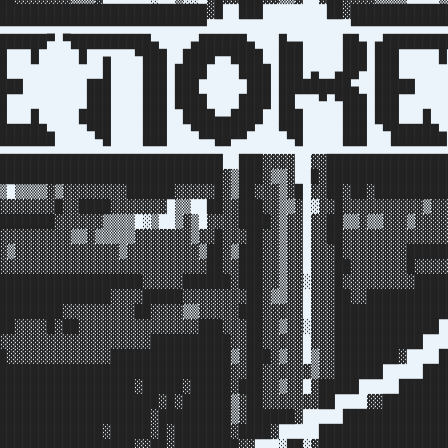
████████████████████████████▓█ ███ ██▓████████████
▀▀▀▀▀▀▀▀▀▀▀▀▀▀▀▀▀▀▀▀▀▀▀▀▀▀▀▀▀▀ ▀▀▀▀▀▀▀▀▀▀▀▀▀
▄███████▀ ▀██████████▄ ▄██████▄ █▄▄ ██▄ ▄██████
 █ █ ▄ ▀███ ████▀▀████ ███ ███ ██
 ███ ████ ████ ███ ▄ ▄██▀ █
███ ███ ███ ███ █████████▄ ██
██ ███ ████ ████ ██ ▀ ▀███ █
████ ███ ████▄▄████ ███ ███ ██
▄ ▀██ ███ ▀██████▀ ▀██ ███ ▀████
▀▀▀▀ ▀ ▀▀▀ ▀▀ ▀ ▀▀▀ ▀▀▀▀▀
████████████████████████████ ███▓▓▓▓ ▓▓███████████████
████████████████████████████▓▒███▓▒▒▓ █▓███████████████
▒ ▒▒▒▒▓▒▓▓▓▓▓▓▓▓██████▓▓▓▓▓█▓▒██▓▓▓▒▓█ ▓▓██▓██▓█████████
▓▓▓▓▓▓▓█▓▓████▓▓▓▓▓▓▓ ▒▒ ██▓▓███▓▓▒▒▓ ░▓▓█▓▓▓▓▓▓▓▓▓▓▒▓▓
███████▓▓▓▓▓▓▒▒▒▒ ░▒ ▒▓▒ ▓▓▓▓████▓▒▓▓ ▓▓██▒▒▓▒▒▓▓▓▒▓▓▓▓
▓▓▓▓▓▓▓▓▓▒▒▓▒▒▒▒▒▓▓▓▓▓▓▓▒▓▓█▓▓▓██▓▓▒▓▓ ▓▓██▓▓▓▓▓▓▓▓▓▓▓▓▓
▓▒▓▓▓▓▓▓▓▓▓▓▓▓▓▒▓▓▓▓▓▓▓▓▓▒██▓▒███▓▓▒▓▓ ▓▓▓█▓▓▓▓▓▓▓▓█████
▓▓▓▓▓▓▓▓▓▓▓▓▓▓▓▓▓▓▓▓▓▓▓▓▓▓██▓▓███▓▓▒▓▓ ▓▓▓██▓▓▓▓▓▓▓█▓▓▓▓
██████████████████▓▓▓▓▓██████▓███▓▓▒▓▓░▓▓▓█▓▓▓▓▓▓▓▓▓████
██████████████▓▓▓▓█████▓▓▓▓▓▓▓▓██▓▒▒▓▓ ▓▓▓██▓▓██████████
████████▓▓▓▓▓▓▓▓▓██▓▓▓▓▒▒▓▓▓▓▓███▓▓▓▓▓ ▓▓▓████████████
██▓▓▓▓█▓██▓▓▓▓▓▓▓▓▓▓▓▓▓▓▓███▓▓▓██▓▓▒▓▓░▓▓▓███████████
▓▓▓▓▓▓▓▓▓▓▓▓▓▓▓▓▓▓▓██████████▓▓██▓▓▓▓▓ ▓▓▓███████████
█▓▓▓▓▓▓▓▓▓▓▓▓▓███████████████▒▓███▓▒▓▓ ▒▓▓████████▓ █
██████████████████████████████▓▓██▓▓▓▓▓▓▒▓▓██████ ███
██████████████████▓█████▓█████▓███▓▓▒▓▓ ▓█████ ██████
████████████████████▓█▓██████▒▓██▓▓▓▓▓▓▓██ ▓▓████████
████████████████████▓█████████▒▓██████▓ █████████████
██████████████▓█████▓█▓███████▓████▓ ████████████████
█████████████████▓▓██▓████████▓▓ ░██░▓████████████████