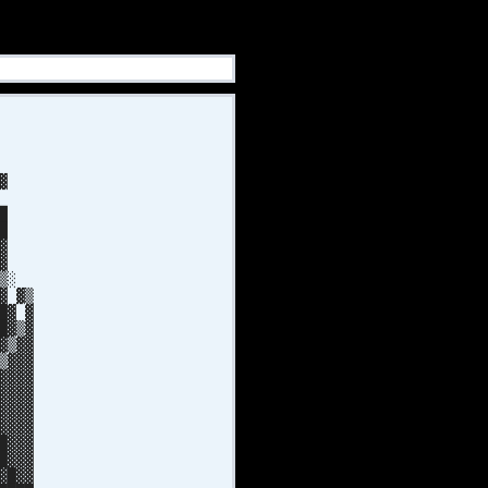
█
█
▓
▓
█
█
▓▓
█▓
▒▒░
▓ ▓▒
█▓ ▓
█▓▒▓
▓▒▓▓
▒▓▓▓
▓▓▓▓
▓▓▓▓
▓▓▓▓
▓▓▓▓
█▓▓▓
█▓▓▓
▓█▓▓