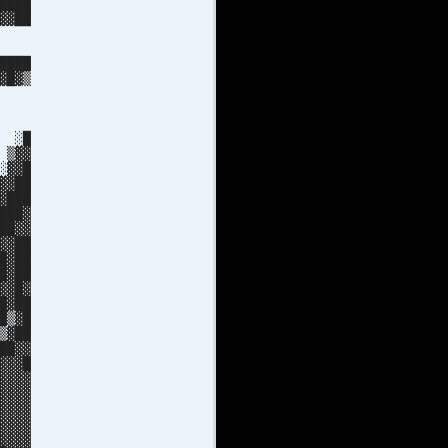
████
▓▓██
░▒█▓
███
████
▓█▓▒
█▓██
███
 ███
█ ░█
 ▒▓▓
░▓▓█
▓▓██
▓███
███▓
██▓▓
▓▓██
█▓██
█▓██
▓▓█▓
█▓██
█▒▓█
▓██
██▓▓
▓▓█
▓▓▓
▓▓▓
▓▓▓
▓▓▓
▓▓