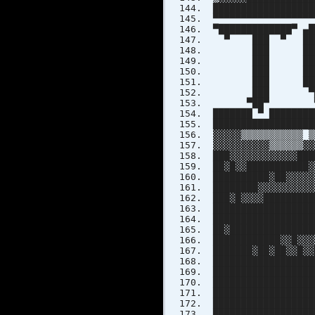
████████████████
▀▀▀▀▀▀▀▀▀▀▀▀▀▀
▀█████████████▀ 
▀ ███ ▀ ███
███ ███ █
███ █████ 
███ ███ █
███ ███ █ 
███ ▀██████
▀██▀ ▀▀▀
███████ ▀ ████████
██████████████████
▓▓▓▓▓▒▒▒▒▒▒▒▒▒▒▒ ▒
▓▓▓▓▓▓▓▓▓▓▒▒▒▒▒▒▓▓
███▓▓▓▓▓▓▓▓▓▓▓▓███
██▓█▓▓███████████▓
██████████▓██▓▓▓▓▓
████████▓▓▓▓▓▓▓▓▓▓
███▓█▓▓▓▓█████████
██████████████████
██████████████████
██▓███████████████
████████████▓▓█▓▓▓
███████▓██▓██▓▓█▓▓
█████████████████
█████████████████
██████████████████
█████████████████
█████████████████
██████████████████