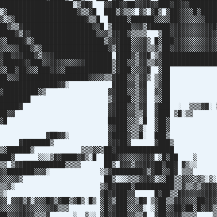
███████████████████░▒▓█▓ ▓▓██▓▓██▓▓▓▓▓▓███▓█▓▓▓███████
░▓██████████████████▓▒▒▓█ ███▒▓▒▒░ ▓▒░▓█▒ ▓██▓▓▓▓█▓████
▓░▒▓██████████████████▓▒▒█ █████▓██████▓▓▓▓██▓▓▓▓▓▓▓███
██▓▒▒▓██████████████████▓▓█ ▒█████▓▓▓▒▓█████▓▓▓▓▓▓▓▓▓▓▓█
████▓▒▓▓█████████████████▓▓▓▒▓▓██▓▒▒▒▒ ▒██▓▓▓▓▓▓▓▓▓▓▓▓
▓▓████▓▒▓██████████████████▒▓▓▓███▓▓▓▓▒ █▓███▓▓▓▓▓▓▓▓▓▓▓
▓▓▓▓▓███▓▒▓█████████████████▓▒▓███▓▓▓▓▒▒▓▒██▓▓▓▓▓▓▓▓▓▓▓▓
▓██▓▓▓███▓▒▓▓▓███████████████░▓███▓▒▓▓▓░▒▓██████████████
▓█████▓▓███▓▓▓▓▓▓▓▓▓▓▓███████▒▓██▓▓▒▓▓▒▒▓▓██████████████
▓███▓▓██▓██▓▓▓███▓▓▓▓████████████▒▓███▓▓▓▓▓ 
▓▓███▓▓▓██████████████████▓▓▓▓▒▒▓███▓▓▒▓▓▒ 
███▓▓▓███████████████▓▓░ ▓███▓▓▒▓▓ ▒
██████▓▓█████████▓▒ ▓▓███▓▓▒▓▓ ▓
██▓▓████████████ ▒▓████▓▒▓▓ ▒
███████████▓ ▓▓███▓▓▒▓▓ ▓███ ░ ▒▒▒▓▓░
██████████▓▓ ▓▓███▓▓▒▒▓ ▓███ ▒▓
█████████▓▓█ █████▓▓▒░█ ▓█
███████▓▓▒ ▓▓███▓▒▒▓░ ▓█
████▓▓▓ ▓██▓▓░ ▓████▓▒▒█░ ██
█▓▓▒▓ ▓███████▒ ▓▓▓██▓ ▓██
▓▒ ▒▓██████▒ ▒▒▒▓▓▒██▓█████████████
▒▓█████▓ ░░░▒▓▓████▓▓▒░█ ███▓▓▓▓▓▓▓▓▓▓ ░█▓█
█▓▓▒▒ ▒▓▓███████████▒▒▒▒ ██▒░▓▓▓▒▓▓▓▓▓██▓██▓ ▓
█▓▒▒▓▓▓███████▓▓▓░ ░▒▓████████▓▒▓██▓▓█▓ 
▓▓▓▓▓▓▓▓▓▓▒ ██▒░░░▒▒▒▓▓▓▓░▒▓██▒▒▓▓▓▒▓▒
▓▓▓▓▓▒▒▓░ ▒▓█▓████▓██████████▒▒▓▒▒▓▒▓▓▓▓▓
▓▒▓▓▒░▒░ ▓█▓▓███▓▓ █▓██▒▒▓▓▓▓▓▓▓▓▓▓▓
▓▓▓▒▓░▓▓▓█▓▒▓██▒▓█▒░█▒ ▓█▓▒███▓▓▒█▓ ▒▓██▒▒▓▓▓▓▓▓██▓▓▓
▓▓▓▓▓▓▓▓▓▓▓▓▓▓▓▓▒▒▒ ▓█▓▓███▓▓▓▓░ ░▓██▓▓██▓██▓█▓▓▓▒
████▓▓▓▓▓▓▓▒▒▒▓ ░ ▒░░ ▓█▓▓███▓▓▒▒▓ ▓██▓▓▓▓▒▒▒▒ ▒