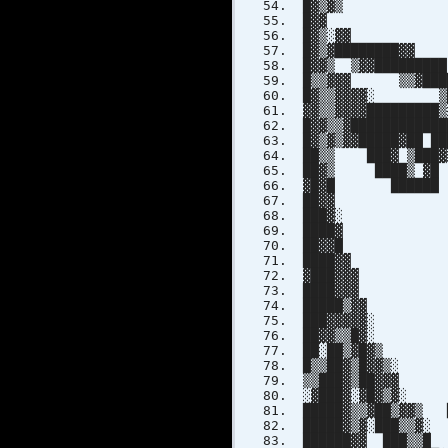
█▓▒▓▒ █
█▓▓ ███
█▓▒░▓▓
█▓▒▓███████
█▓▓▒ ▒▓▓██████
█▒▒▓▓▓ ▒▒▓███
█▓▒▒▓▓▓▓░ ▒
▓▓▒▒▓▓▓▓███████
█▓▓▒▒▓██████████
█▓▒▓▒▓▓█████▓██ █
██▒▒ ███▓ ▒███▓
██▓▒ ████▒ ▓█
▓█▓█ ██████ 
██▓▓ ▒▓ 
███▓░ ▒█
████▓ █▓ 
██▓▓█ ▒█▒
████▓▓ ▓
▓███▓▓▓ ▒█▓
████▓▓▓ ▒█▓▓
█████▒▓▓ █▓ 
███▓▓▓▓▓░ ██
██▓▓▒▒█▓░ ██
██░██▒▓█▓▒ ██
█▒▒██▓▒█▓▓▒
▒▒███▓▒██▓▓
░▓███▓░▓█▓▒
█████▓▒▒▓██▒▓▓▒ 
█████▓▒▓░███▒▒▓░
██████▓▓ ███▒▒█