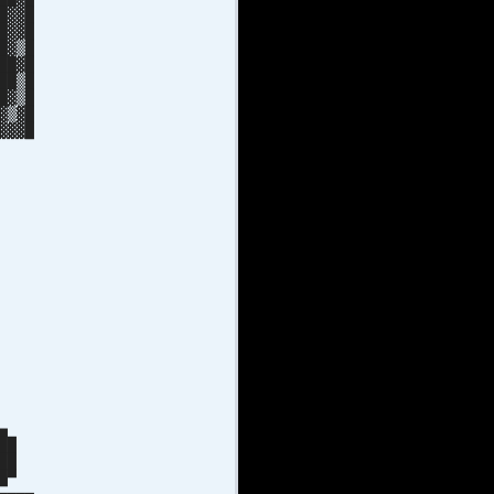
█▓▓█
█▓▓█
█▓▒█
██▓█
██▒█
█▓▒█
▓▒▓█
▓▓▓█
▓▓█
▓█
 ░
░▓
█▓
█▓
 ▓
▓
▒
▒
S
▄
▄▄
 ██
 ██
█▄█▀