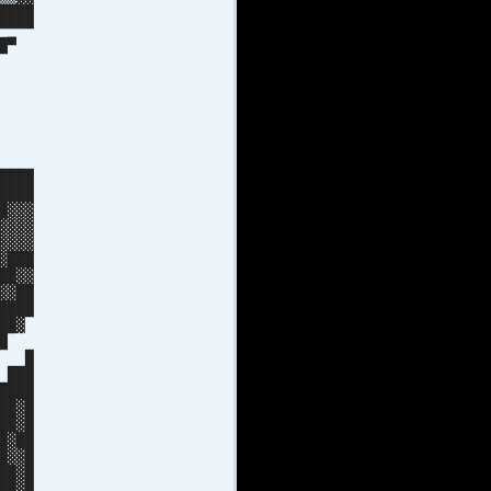
████
▀▀▀
███▀
█ █
██
███
██
█ █
██▄
▀▀
████
████
█▓▓▓
▓▓▓▓
▓▓▓▓
▓███
██▓▓
▓▓██
████
██▓
███
██ █
 ███
████
██▓█
██▓█
█▓██
█▓▓█
██▓█
██▓█