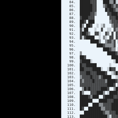
█████▓▓▓ ███▒▒█░
██████▓▓ ▒▓██▓▒▓
██████▓▓ █▓██▓
█████▓▓▒ ▓▓███
▓███▓▓▓ ▓▓▓██▓
██▓ ███ ▒▓▓▓██▓▓
█▒ ██▓ ░ ░▒ ▒▓▓▓
▓░██ ░ ▓ ░░ ▓▒▓█
▓██▓▒ ▓▓░ ▓▒ ▓ ▓
▓░▓████ ░ ▒░ ▓▓ 
████▒ ▒▓▓▒▓ ▓▓▒
███▓▒▒▒▒▓ ▒▓▓▓▓
███▓▒▒ ▒ ▓▓▒░░
▒ ████▓ ░▒ ▓ 
██▓ ████ ░ ░ 
▓████░ ░████ █
█▓▓█████ ░ ████
██▓▓▓▓████░ ░█▓
▓▓▓██▓▓▓████▓ ░
▒▓▓▓▓█▓▓▓▒▓████
▓▒▓▓▓▓█▓▓▓▓▓▒█
▓▓▓▓▓▓▓▓▓▓▓▓▓█
▒█▓█▓▓▓▓▓███▓ ▒
█▒ ▓▓▓███▒ ░████
████▓▒███ ▓████▓
██████ ████▓▓▓██
████ ███▒▒▓▓▓▓██
█▓ ██████▒▒▓▓▓███
█████████▓▒▒▓▓▓██
█████████████▒░▓▓