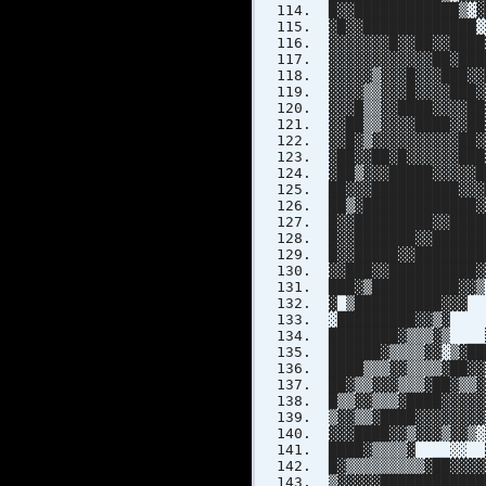
█▓▓████████████▒░▓
▓█▓▓█████████████░
▓▓▓▓▓▓▓█▓▓██▓▓████
▓▓▓▓▓▓▓▓▓▓▓▓██▓███
▓▓▓▓▓▒▓▓▓█▓▓▓███▓▓
▓▓▓▓▒▒▓▓▓█▓▓▓▓███▓
▓▓▓█▒▒▓▓████▓▓▓▓██
▓▓██▒▒▓▓▓▓████▓▓██
▓▓█▓▒▓▓▓▓▓▓▓▓▓▓██▓
▓██▓▓██▓█▓▓▓▓▓
▓██▒▓▓▓█████▓▓▓
██▓▓▓███████
██▒▓███████
█▓▓███████
█▓▓███████▓▓
█▓▓█████▓▓
▓▓███▓▓█
███▓▒███
▓ ▒██████
░████████
████████▓▒▒▒
██████▓▒▒▒▒▓▓░
████▒▒▒▓▓▒▒▒▒▓█
██▓▒▒▓▓▓▒▒▒▓█
█▒▒▓▓▒▒▒▓████
▒▓▓▒▒▓████▓▓▓
▓▓▓████▓▓▒▓▓
████▓▒▒▒▒▓ ░░ ▓▓ 
█▓▒▒▒▒▒▒▒▒▒▓██▓▓▓
▒▓▓▓▓▓██████████