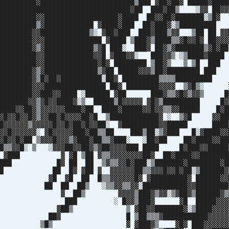
█████████▓███████████████████████▒███ ▓██▓██▓ █████▓████
█████████████████████████████████▓██ ███▓██▒ ░▓▓ ██▓▓
██████████▓▓██████████████████▓████ ██▓▓██▓███████
██████████▒▓████████████ ▓████▓███ ██▓███▓░▒██████
████████▓▓████████████▒░ ▓██▓███ ███▓███▒▓▓ ▒██ ██ ▓▓
████████▓▓▓██████████████ ▓████ ▒███▓▒████▒▒▓█▓▓█▓ ██▓▓▓
█████████▓▒▓████████████▒▓█ ███░ ███▓ ██▓▒▓███████▒▓
██████████▓▓████████████▓▓█ ▓███▓▓░ ███▓▓▒ ░▒████▓█
███████████▓▓█████████████▓█▓ ████████ ▒██▓▒ ▒ ▒█
█████████▓▒▓█████████████▒▓██ █████▓▓▓▒██▓████████ ██
█████████▓▒█▓██▓██████████░██▓ █████████▒▒▒▒█████████
█████████▓▓▓███████████████ ██▓ ████████▓▓▓▓ ▒▓█▒░ 
██████████▓▓███▓▓████ ░██████ ▓██ ███▓▒▒▓█▓▒▓▓▒ █
████████▓▓▒▓█▓▓████▓░▒ █████▒█▓▓▓▓▓ ▓█▓▒█████████ █▓
█████▓▓██▓▒▓▓▓▓▓▓████▓██ ████▓█████▓▓█▓▓▒▒▓▓█████ █▓█
▓▓█▓▓█▓▓█▓▒▓▓██▓█▓▓▓▓██▓█ ▒████████████▓ ░ ▒▓█ ▓▓██
██▓▓▓▓▓▓▒▓▓▓▓▓█▓▓█▓██▓█▓▓██░ ▓█████████▓▓█████ ████
▓▓▓█▓▓▓▓▓▓░ ▓█▓▓▓▓▓███▓██▒▒██ ███▒██░▒▓███ █░▓████▓▓
▓▓█▓▓█▓██ ▒▓▓▓█▓▓▓▒▓███▓██▒▒▓███░ ░██▓██ ██▓████▓▓██
▓█▒▒▓▓█░ ▒ ░▓▓▓██▓▓██▓▒▓██▓▓▓▓███ ████ █▓███▓▓█████
▓░ ▓███ ▓ ▓█ ▒██ ▓▒▒▓▓▓▓▓▓▓▓██▓ ██▓████▓▓███████
███ █▓ ██ ██ ▒▓▒▒▓▓█▓███░▒███████▓████████▓█
█ ██ █▓ ▓██ ▓ ▓▓▓▓▓▓██▒▒▓▓▓█▓▓█▓██░▒██████▓▒
░ ▓█ ▓█ ██ █▒▒▓▓▓▓▓▓█▓ ▓█████████▓ ██████▓▓
██ ██ ██▒ ░▒▒▓▓▒▒▓▓░███████████▓▓████████▓
 ██▒ ▓▓▓▓▒███▓▒▓▓░▒▓██▓▒██████▓▒▓
░ ███ ░ █▓▓▒███▓ ▓█ █████▓▓▓▓
█▒ ▒ ▓██▓▓███████▓░▒████▓▓▓▓▓
██▓ █ ▒██▒▒▒▓███████████▓▓▓▓▓▓
 ▒█▒ ▓ ▓███▓▒ ▓█▓ ███▓▓▓▓▓▓▓▓