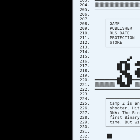
══════════════════
▒▒▒▒▒▒▒▒▒▒▒▒▒▒▒▒▒▒
══════════════════
┌───────────────
│ GAME 
│ PUBLISH
│ RLS
│ PRO
│ STORE
└───────────────
▄ 
▄▄▄▀ ▄▄▄ 
██ ██ ▀▀▄██
▀█▄█▀ ▄█ ██
▄▀██▄ ▀█▄▀▀▄
═════════██ ██════
▒▒▒▒▒▒▒▒ ▀██▄█▀ ▒▒
══════════════════
┌───────────────
│ Camp Z is an 
│ shooter. Hitl
│ DNA: The Binar
│ first Binary 
│ time.
└───────────────
██ ▄ 