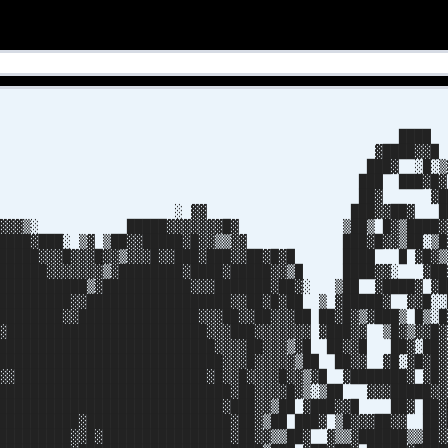
███
████▓▓
█▓ ░█░▒
█ ███▓█
█▓ ▓█
▓ ███▓▓██▓ █
 █████▓▓▓▓▓▓▓█▓ ▒██▒ █▓▒████
███░ ▒▓ ▒██▓▓█████▓█▓▓▒▒▓▓ ███▓█▓▓▒██░▒
█▓▓▓█▓▓▓█▓▓▒▓▓▓█▓▓███▓███▓▓██▓█▓█ ████ █ ▓█▓
███▓▓▓▓▓▓▓▒▓████████▓████▓█████▓▓▒█ ████▓▓░ ▓██
████████▒▓███████████▓▓▓███████▓██▓░ ▒██ ▓████▓ ▓█
████████▓▓██████████████████▓▓██▓█▓██ ▒ ▓█████▓ ▓▓█░░
███████▓▓███████████████▓▓▓██▓▓██▓▓▓██ ██▓█▓▒▓███▒ █▒░█
▓█████████████████████████▓▓▓███▓▓▓▓▓▓▓ ▓███▓▓ ▒█▓▒▓▓█▓
███████████████████████████▓▓▓▓██▓▓▓▒▓█ ██▓▓█ ██▓░██▓
████████████████████████████▓▓▓█▓▓▓▓▓▒██ ██▓▓ ▓█░▓█▓█▓
▓▓████████████████████████▓█▓▓█▓▓▓▓█▓▓▒▓█ ▓███████▓ ▓█▓
█████████████████████████████▓██▓▓▓▓█▓▒░▒██ ▓▓▓█████▓▓
████████████████████████████▓███▓▓▒██ ▓███▓▓█ ██▓ ██▓
██████████▓██████████████████▓██▓▒██ ███▓ ▒█▓▓▓██▓▓ ██▓
█████████▓▓█▓████████████████▓██▓▓▒▒██▓ ▓▒▒▓██████▒▒██▓