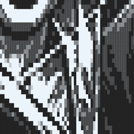
 ███████████▓ ▒▓▓▒███▓▓▓▓█▓▒████▓▓██ ▓███▓█████▒ 
▓ ▓██████▓ ▒▓▒▓███▓▓▓▓▓█▓ ▓▓▓▓███▒██████▓███▒ ▒▓
▒▒▓ ▒▓▓██▓▓▓█▓▓▓▒▓█ ▓▓█▓░ ███▓████▓░▒▓▒▒▓
▒▒▓ ▒▓████▓█▓▓▓▓▓▒▓█ ██░░██ ▓██▓███▒ ▓▓▒▒▓█
▒▓▒ ▓▒▓█▓██░▓█▓▓▓▒▓▒▓█ ███ █████▓ ▓█▒▒▓▓█▓
▓▓▓▓▓▓▓▓▓▓▒▓██▓▒███ █▒▓▓▒░▓█ █▓▓▓▒ ███▓▒▒▓▒▒▒▓▓▓█
████▓▓▓▓▓▓▓▓████▓▒▓████░▒█▓███▒ █▓█ █▓▒▒▒▓▓▒▓▓▓▓▓█
█████████████▓▓▓▒▓██▓██ ▒▓▓▒██ ▓▓▒ █▒▒▓▓▓▓▓▓▓▓▓██
▒▒▓▓▓███████▓▓▓▓▓▒▒███████ ███ ▒▓▒ ██▓▓▓▓▓▓▓▓▓▓█▓
▓▓▒▓▓▓▓▓▓▓▓▓▓▓▒▓▓▓▒▓██▓███▒ ▒▒ █▓░██▓▓▓▓▓▓▓▓▓▓█▓
▓▓▓▓▒▓▓▓▒▒▓▓▓▓▓▓████▒ ▓██ ▓ █▒▒█▓▓██▓▓▓▓▓▓▓█▓
▓▓▓▓▒▒▓▓▓▓▒▒███ ▓███▓ ▓▓ ░█▓▒█▓▓█▓▓▓▓▓▓▓▓██
▒▒░▓▒▓▓▓▒▓██ ▓███▓██ ▓ █▓▓█▓▓███▓▓▓▓▓█▓██
▓▓▓▓▓█▓ ▓█▓▓▓▓▓██▓ ▒█ ░█▓▓█▓▓██▓▓▓▓▓▓████
▓▓██ ░██▓▒▓▓▓▓██▓ ▓░░ ▒█▓▓█▓▓███▓▓▓▓▓████
█▓ ▒▓█▓▓▓▓▓█▓▓▓██ ▓▒ ▒█░ ▓█▓▒█▓▓▓▓██▓▓▓▓████
 ▒█ ░▒▓░ ░▓▓▓▓▓░ ▓██ ██ ▓▓█ ▒█▒▒██▓▓█████▓▓███
▓ ██░ ▒██ ▒▓ ▓█ ▓█▒██▓ █ ▒▓▓ ▓█▒▓███▓▓▓███▓▓▓██
▒█░ ▒▒ ███ ▒ ▒▓▓▒▓█▓ █ █▓▓▒█▒▓█▓██▓▓████▓▓██
 ░▒▓ ░██▓ ▒░ ░▓▓▒▒▒██ ▓▓ ▒█▓▒█░▒██▓███▓███▓▓██
███▓ ███▒ ▓░▓▓▓ ██▒▓▓ █▓▓█ ▓███▓███████▓███
██▓ ██ ███ █▓▓▓▓ ██▒░█ █▓▓▒▓███████████▓▓██
█████ ███ ▓▒ ▓░ ▒▓█▓░▓█▓█ █▓▒▓████████████▓█
▒▓████ ░███ ░ ▒░ ▒ ▒▓██▒▓ ▓██ █▓▒▓██████████████
▓█▓▓▓████ ████ ░ ▒ ▓▓██▓░▒▓▓▓▒▓▓▓██▓████████████
███▓▓▒▓███ ███▓ █ ▓▒██▓░▓▒▒▓▓▓▓ ███████████████
███████▓▓███▓ ███ ▓ ▓███ █▓▓▓▓▓█ ███▓███████████
████████▓▓████ ░▒ ███ ▓ ███ ▓▓▓▓▓░ ███▓███████████
██████████▓███▓ ░█▒ ██▒ ████ █▓▒▓▓░ ███▓▓▓█████████
▓████████████▓████▒ ██▒ ███ ▓██ ▓▓▓▓ █████▓█████████