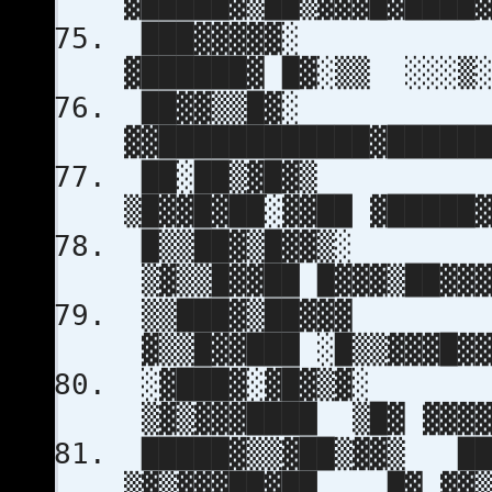
▓█████▓▒██▒▓▓▓█▓███
███▓▓▓▓▓░
▓██████▓ █▓░▒▒ ░░░▒
██▓▓▒▒█▓░ 
▓▓████████████▓████
██░██▒▓█▓▒
▒█▓▓█▓██░▓▓██ ▓█████
█▒▒██▓
▒▓▒▒█▓▓██ █▓▓▓▒██▓▓
▒▒███▓
▓▒▒█▓▓███ ░█▒▒▓▓▓█▓
░▓███▓
▒▓▒▓▓▓████ ▒█▓ ▓▓▓▓
█████▓▒▒▓██▒▓▓▒ ██
▒▓▒▓▓▓██▓██ █▓ ▓▓▒