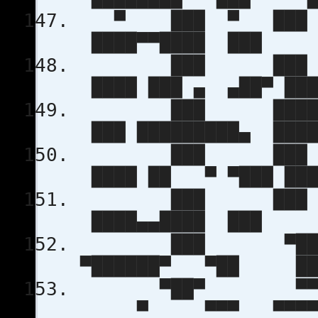
▀ ███ ▀ ███
████▀▀████ ██
███ ███ 
████ ███ ▄ ▄
███ █████
███ █████████
███ ███ 
████ ██ ▀ ▀█
███ ███ █
████▄▄████ ██
███ ▀████
▀██████▀ ▀██ █
▀██▀ ▀▀▀
▀ ▀▀▀ ▀▀▀