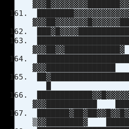
▓▓▓█▓▓▓▓▓▓▓▓███████▓
████████▓▓▓▓▓▓▓▓▓▓▓▓
▓▓▓██▓▓▓▓▓▓▓█▓▓▓▓▓▓█
███▓█▓▓▓▓███████████
████████████████████
▓▓▓██▓▓████████████▓
████████████████████
▓▓▓███████████████
██▓█████████████████
█
████████████▓▓█▓▓▓▓▓
▓▓▓███████████ ██
███████▓██▓██▓▓█▓▓█▓
▒▓▓████████▓ ████