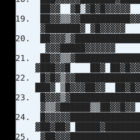
██▓▓ ▓█░▓█▓█▓▓▓▓▓
██▓▓▒▒▓▓██████████▓▓
▓███████▓ ▓█▓▓▓▓▓
██▓▓▓▒▓█████████████
▓▓▓█████▓▓▓▓▓▓
██▓▓▒▒▓█████████████
▓███▓▓█ ██▓ ██▓█▓▓
█▓█▓▒▓▓█████████████
███▓ ▒█▓▓▓██▓▓ ██▓█▓
█▓▓▓▒▓██████████████
▓▒▒▓██████▒▒██▓▓█▓▓
█▓▓▓▓▓██████████████
▓██▓██▓ █████▓██████
▓██▓▓▓██████████████