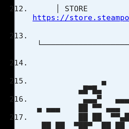
│ STORE 
https://store.steamp
└───────────────────
▄
▄█▀
▄▄▄▀ ▄▄▄ ▄
▄ ▄▄▄ ██ ▀
██ ██ ▀▀▄██ 
██ ██ ▀██▀ 