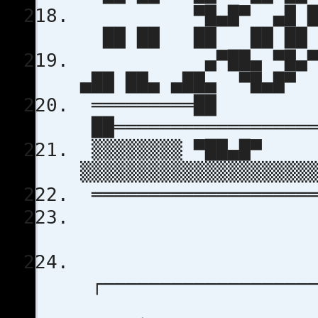
▀█▄█▀ ▄█ ██ 
██ ██ ██ █
▄▀██▄ ▀█▄▀▀▄ ▄
▄██ ██▄ ▄██▄ 
═════════██
██══════════════════
▒▒▒▒▒▒▒▒ ▀██▄█▀
▒▒▒▒▒▒▒▒▒▒▒▒▒▒▒▒▒▒▒▒
════════════════════
┌───────────────────