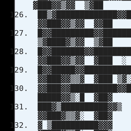
▓███▓▓▒▓▓
██▒▓█████████
▓▓███▓▓▒▓
█▓▓█████████
▒▓████▓▒▓
█▓▓███████▓
▓▓███▓▓▒▓▓ ▓███ ░
█▓▓█████▓▓
▓▓███▓▓▒▒▓ ▓█
▓▓███▓▓██
█████▓▓▒░
███▓▒███
▓▓███▓▒▒▓
▓ ▒███████