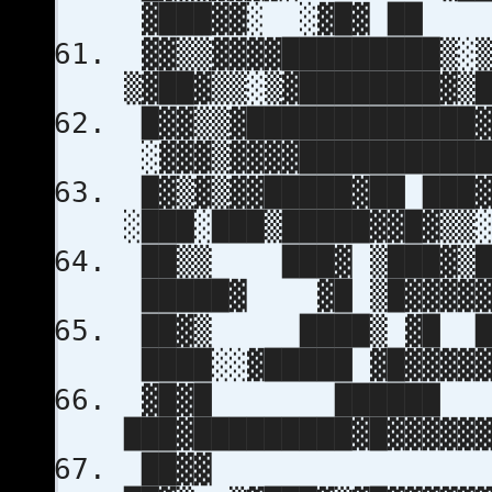
▓███▓▓░ ░▓█▓ ██
▓▓▒▒▓▓▓▓████████
▒▓██▓▒▒░▒▓██████
█▓▓▒▒▓████████████
░▓▓▓▒▓▓▓▓████████
█▓▒▓▒▓▓█████▓██ ███
░███░███▒█████▓▓█▓
██▒▒ ███▓ ▒███▓▒█
█████▓ ▓█ ▒█▓
██▓▒ ████▒ ▓█ 
████░░▓█████ ▓█▓▓
▓█▓█ ██████
███▓█████████▓█▓▓
██▓▓