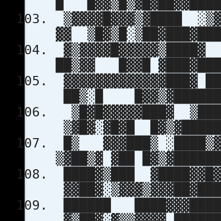
█ █▓▓▒█▒▓█▓██▓▓████
▒▓▓▓▓█▓▓▓▒▓████
▓▓ ▒█▓▒█░▒██▓███▓███
▓▒▓▓▓▓█▓▓▓▓▓▒
██▒▓▓ █▓▓█ ▓███▓███
▓▓▓▓▓▓▓▓▓▓▓▓▓
██▒░█ █▓▓▒▓███████
▒█▓█▓▓▓▓▓███▓ 
▒▓█▓░▓█▓█ █▓▒▓█████
█▒ ▓▓▓███▒ ░███
▒▓██▒▓ ▓██ █▓▒▓█████
████▓▒███ ▓████▓
▓▓██▓░▒▓▓▓▒▓▓▓██▓███
██████ ████▓▓▓█
▓▒██▓░▓▒▒▓▓▓▓ ██████