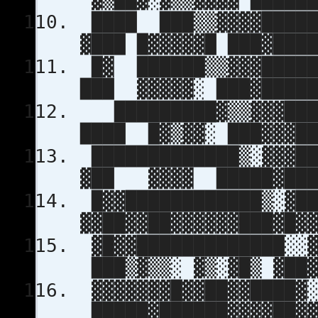
████ ███▒▒▓▓▓▓█
▓███ █▓▓▓▓▓█ ███▓███
█▓ ██████▒▒▓▓▓███
███ ▓▓▓▓▓░ ███▓█████
█████████▓▒▒▓▓▓███
████ █▓▒▓▓░ ███▓▓▓██
█████████████▒░▓▓▓█
▓██ ▓▓▓▓ █████▓███
█▓▓████████████▒░▓█
▓▓██▓▓██▓▓▓▓▓▓███▓█▓
▓█▓▓█████████████░░▓
███▒▓▒▒░ ▓▒░▓█▒ ▓██▓
▓▓▓▓▓▓▓█▓▓██▓▓████▓░
█████▓██████▓▓▓▓██▓▓