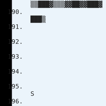
▒▒███▓▒▒▒▓
▒
██
▒
P R E