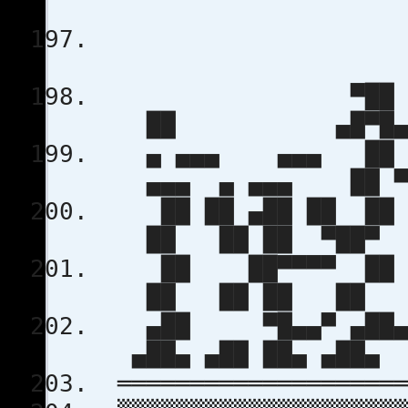
▀
██ ▄█▀
▄ ▄▄▄ ▄▄▄ █
▄▄▄ ▄ ▄▄▄ ██ ▀
██ ██ ▄██ ██ ██ 
██ ██ ██ ▀██▀ 
██ ██▀▀▀▀ ██ ██
██ ██ ██ ██ 
▄██ ▀█▄▄▀ ▄██▄ ▀
▄██▄ ▄██ ██▄ ▄██▄
════════════════════