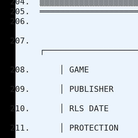
▒▒▒▒▒▒▒▒▒▒▒▒▒▒▒▒▒▒▒▒
════════════════════
┌───────────────────
│ GAME :
│ PUBLISHER :
│ RLS DA
│ PROTEC