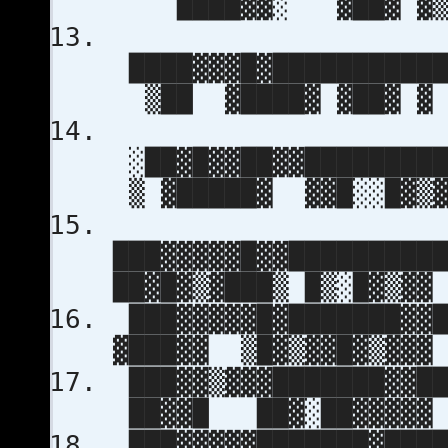
████▓▓░ ▓██▓ ▓
████▓▓▓█▓███████████
▒██ ▓████▓ ▓██▓ ▓
░██▓█▓▓██▓▓█████████
▒ ▓█████▓ ▓▓█░░█▓▒
███▓▓▓▓▓█▓▓█████████
██▓█▓▒▓███▒ █▒░█▓▒▓▓
███▓▓▓▓▓█▓███████▓▓█
▓███▓▓ ▒█▓▒▓▓█▓▒▓▓▓
███▓▓▒▓▓▓███████▓▓██
██▓▓█ ██▓░██▓▓▓▓▓
███▓▓▓▓▓███████▓████