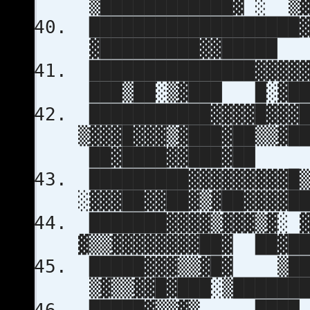
▒████████████▓ ░ 
███████████████████▓
▓█████████▓▓█████
███████████████▓▓▓▓
███▒██░▒▓███ █░▓██
███████████▓▓▓▓█▓▓▓█
▒▓▓▓█▓▓▓▒▓███▓██▒▒
██▓████▓▓███▓██
█████████▓▓▓▓▓▓▓▓▓
░▓▓▓██▓▓██▓▒▓██▓▓▓▓
███████▓▓▓▓▒▓▓▓
▓▒▒▓▓▓▓▓▓▓▓██▓ ██▓██
█████▓▓▓▒▒▓█▓
▒▓▒▒▓▓█▓███░▒███████