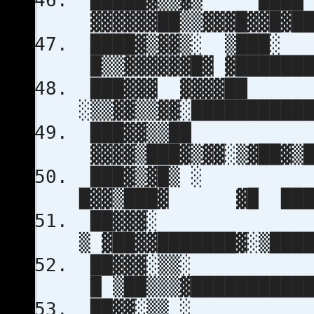
█████▓▒▒▓▒ █
▓▓▓▓▓▓██▒▒▓▓▓█▓▓█▓██
████▓▒▓▓▒░ ▒
█▒▒▓▓▓▓▓▓█▓ ▓███████
███▓▓▓ ▓▓▓▓
░▒▒▓▓▒▒▓▓░██████████
███▓▓▒
▓▓▓▓▒███▓▒▓▓░▒▓██▓▒█
███▓▒▓
█▓▓▒███▓ ▓█ ████
██▓▓
▒ ▓██▓▓███████▓░▒███
██▓▓▓
█ ▒██▒▒▒▓███████████
██▓▓░