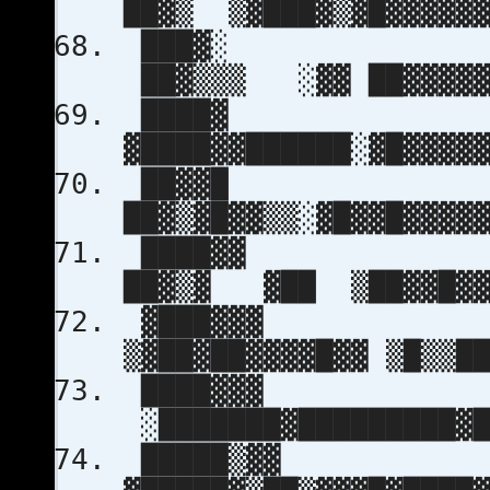
██▓▒ ▒▓███▓▒▓█▓▓▓
███▓░
██▓▒▒▒ ░▓▓ ██▓▓
████▓
▓████▓▓██████░▓█▓▓▓
██▓▓█
██▓▒▓█▓▓▒▒░▓█▓▓█▓▓
████▓
██▓▒▓ ▓██ ▒██▓▓█
▓███▓▓▓
▒▓██▓██▓▓▓▓█▓▓ ▒█▒▒
████▓▓▓ 
░███████▓█████████
█████▒▓▓