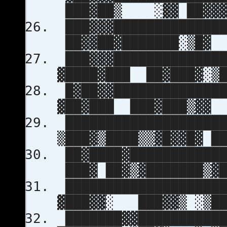
███▓██▒ ░▓▓ ██▓▓▓
███▓▓▓██████████████
██▓▓██▓███████░
███▓▓▓██████████████
▓████▓███ ██▓███
█▓██▓▓██████████████
▓██▓███ ███▓███▒▓▓ 
████████████████████
▒███▓▒████▒▒▓█▓▓█▓ █
██▓████▓████████████
███▓ ██▓▒▓███████
████████████████████
▓███▓▓░ ███▓▓▒ ░▒
███████▓▓███████████