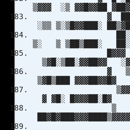
▒▓▓▓ ░▒ ▓▓█▓▓█
▓ ██ ▒█████
░▒▒ ▒░▒█▓▓███░ 
██░████▓
▒░ ▒ ▒██▒███░
█▓▓▓ ▓▓▓
▒▓█░▒██░▓▓██
▓ ▒▒ ▓█ 
▒▓█▒███ ▓▓▓█
▒▓▓▓ ▒
▓ ▓█░ █▓▓▓
▒ 
██▓█▓███▓▓▓█