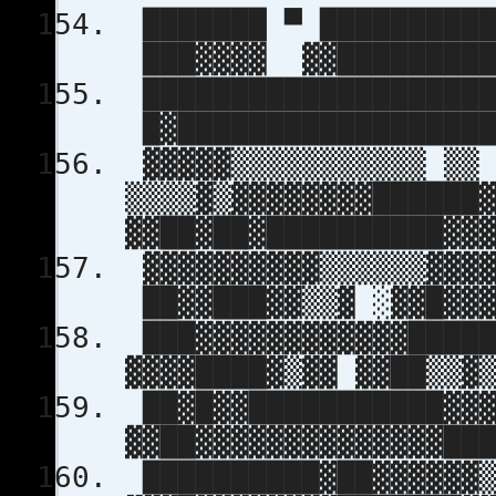
███████ ▀ ██████████
███▓▓▓▓ ▓▓█████████
████████████████████
█▓█████████████████
▓▓▓▓▓▒▒▒▒▒▒▒▒▒▒▒ ▒▒
▒▒▒▒▓▒▓▓▓▓▓▓▓▓██████
▓▓██▓██▓██████████▓▓
▓▓▓▓▓▓▓▓▓▓▒▒▒▒▒▒▓▓▓▓
██▓▓███▓▓▒▒▓ ░▓▓█▓▓▓
███▓▓▓▓▓▓▓▓▓▓▓▓████
▓▓▓▓████▓▒▓▓ ▓▓██▒▒▓
██▓█▓▓███████████▓▓▓
▓▓██▓▓▓▓▓▓▓▓▓▓▓▓▓▓██
██████████▓██▓▓▓▓▓▓▒