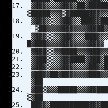
▓▓▓▓▓▓▓▓▓▓▓▓██▓█████
▒█████▓▓▓▒▓█████▓▓▓▓
▓▓▓▓▓▒▓▓▓█▓▓▓███▓▓██
▒██▓▓▓▓▓▓▓▓▓▓▓▓▓██
▓▓▓▓▒▒▓▓▓█▓▓▓▓███▓▓▓
█▓███▓▓▓▓▓▓▓▓▓▓▓▓▓▓▓
▓▓▓█▒▒▓▓████▓▓▓▓██▓▓
▓▓██▒▒▓▓▓▓████▓▓██▓█
▓▓█▓▒▓▓▓▓▓▓▓▓▓▓██▓▓█
▓██▓▓██▓█▓▓▓▓▓▓███▓▓
▓██
▓██▒▓▓▓█████▓▓▓▓▓███
▒▓██
██▓▓▓██████████▓