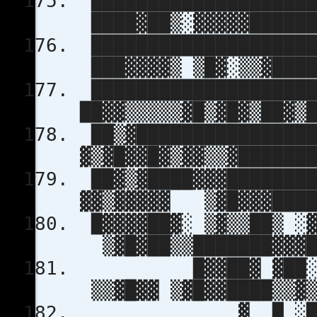
███████████████████
████▓██▒░▓▓▓▓▓██████
██████████████████
███▓▓▓▓▒ ▒█▓░▒▒▓████
███████████████████
██▓▓▒▒▒▒▒▓█▒▓█▓▒██▓▒
██▒▓███████████████
▓▒▓█▓▓█▓▒▓▓▒▒▓██████
██▓▒▓████▓▓▓███████
▓▓▒▓▓▓▓▓ ▒▓█▓▓▓████
█▓▓▓▓██▓░ ▒▓▒▒██▒ ░
▒▓█▓██▒▒███████▓▓▓█
█▓▓██▓ ▓██░ ▓▓
▒▒▓█▓▓ ▒▓█▓▓████▒▒▓▒
▓ █ ░██▒ ▓██