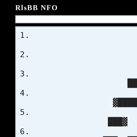
RlsBB NFO
██
▓████
███▓ ░█