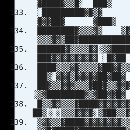
▓████▓▒▒█
░█████████▓
▓▓▓██▓ 
████████▓▒▒▒▓
▒▒▒▓▓▒██▓███
██████▓▒▒▒▒▓▓░▒▓██
███▓▓▓▓▓▓▓▓▓▓
████▒▒▒▓▓▒▒▒▒▓██▓▓
██▒░▓▓▓▒▓▓▓▓▓██
██▓▒▒▓▓▓▒▒▒▓██
░▒▓████████▓▒▓
█▒▒▓▓▒▒▒▓██
██▒░░░▒▒▒▓▓▓▓░▒▓██
▒▓▓▒▒▓████