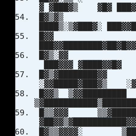
▓ ▓███▓▒ ▓█▓ ███▓▓
█▓
████▒░▒▓███▓░ ███▓▓█
█
███▓▓████████▓██▓█▓▓
█▓
███▓▓▓ ▓████▓
█▓▒▓███
░▓▓█████▓███▓▒ ░▓█
█▓▓▒ ▒▓▓█
▒▓███████████▒██████
█▒▒▓▓▓ ▒▒▓█
▓██▓▓▒▓███████████▓▓
█▓▒▒▓▓▓▓░ 