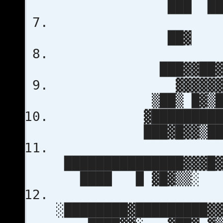
███ ███
██▓ ▓
░
███▓▓██▓
▓▓▓▓▓▓▓▒░ 
▒██▒ █▓▒██
▓███████████▓███
███▓█▓▓▒██
███████████████▓▓▓█
████ █ ▓█▓▒▒░
░████████▓█████████▓