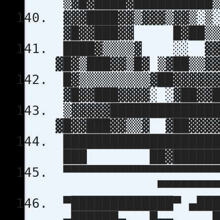
▒▓█▓████▓██████████▒
▓▓▓████▓▓
▓█▓▓███▓▓ █▓██▒▒▓
████▓▒▒▒▒▓ ░░ ▓▓ ▓
▓█▓▒███▓▓▒█▓ ▒▓██▒▒▓
█▓▒▒▒▒▒▒▒▒▒▓██▓▓▓
▓█▓▓███▓▓▓▓░ ░▓██▓▓█
▒▓▓▓▓▓███████████
▓█▓▓███▓▓▒▒▓ ▓██▓▓
████████████████████
███ ██▓████████
▀▀▀▀▀▀▀▀▀▀▀▀▀▀▀▀▀▀
▀▀▀▀▀▀▀▀▀▀▀
▀█████████████▀ ▄██
▄██████▄ █▄▄ ██