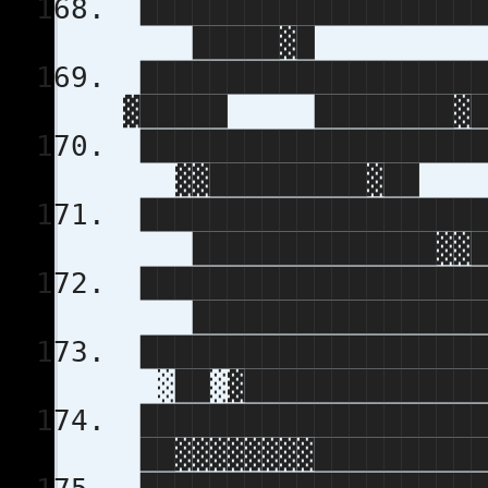
████████████████████
█████▓█
████████████████████
▓█████ ████████▓
████████████████████
▓▓█████████▓██
████████████████████
██████████████▓▓
████████████████████
█████████████████
████████████████████
░██░▓██████████████
███████████████████
██▓▓▓▓▓▓▓▓██████████