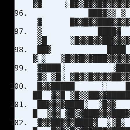
▓▓ ░█▓▒█▓▓█▓▓▓▓▓▓▓
███▓▒▒ ▒ ▓▓▒░░
▓ █▓▓█▓▓███▓▓▓▓▓
▒ ████▓ ░▒ ▓ 
▒█ ░█▓▓█▓▓██▓▓▓▓▓
██▓ ████ ░ ░
▓░░ ▒█▓▓█▓▓███▓▓▓▓▓
▓████░ ░████ 
▓▒ ▒█░ ▓█▓▒█▓▓▓▓██▓▓
█▓▓█████ ░ ████
██ ▓▓█ ▒█▒▒██▓▓█████
██▓▓▓▓████░ ░█▓
█ ▒▓▓ ▓█▒▓███▓▓▓███▓
▓▓▓██▓▓▓████▓ 