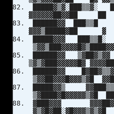
█████▓▒▓░███▒▒▓░ █
▓▓▓▓▓▓██▓▓██ ██ ▓
██████▓▓ ███▒▒█
▓▓▓▒█████▓██ ▓ ░█
█████▓▓▓ ███▒▒█░
▒▓▓▒███▓▓▓▓█▓▒████▓
██████▓▓ ▒▓██▓
▒▓▒▓███▓▓▓▓▓█▓ ▓▓▓▓█
██████▓▓ █
▒▓▓██▓▓▓█▓▓▓▒▓█ ▓▓█
█████▓▓▒ ▓
▒▓████▓█▓▓▓▓▓▒▓█ ██
▓███▓▓▓ ▓▓▓
▓▒▓█▓██░▓█▓▓▓▒▓▒▓█