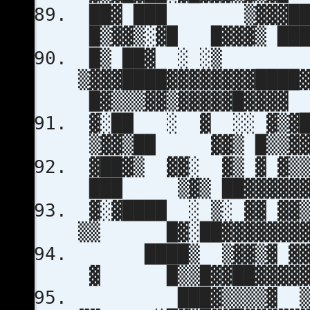
██▓ ███ ▒▓▓▓██▓▓▓
█▒▓▓▒░▓█ █▓▓▓▒ ███▓
█▒ ██▓ ░ ░▒
▒▓▓▓████▓▓▓▓▓▓▓▓██
█▓▒▒▒▓▓▒▓▓▓▓▓█▓▓▓▓
▓░██ ░ ▓ ░░ ▓▒▓███
▒▓▓▒██ ▓▓▒ █▒▒▓▓▓
▓██▓▒ ▓▓░ ▓▒ ▓ ▓▒▒
███ ▒▓▒ ██▓▓▓▓▓▓▓
▓░▓████ ░ ▒░ ▓▓ ▓▓
▒▒ █▓░██▓▓▓▓▓▓▓▓▓
████▒ ▒▓▓▒▓ ▓▓▒▓▓
▓ █▒▒█▓▓██▓▓▓▓▓▓
███▓▒▒▒▒▓ ▒▓▓▓▓