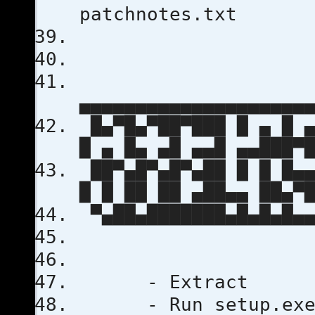
patchnotes.txt
▄▄▄▄▄▄▄▄▄▄▄▄▄▄▄▄▄▄▄▄
█▄▀█▄▀██▀███ █ ▄ █ ▄
█ ▄ █▄ ▄█ ▄▄█ ▄▄███▀
██▀▄█▀▄█▀▄██ █ █ █▄▄
█ █ ██ ██ ▄██▄▄ ██▄▀
▀▄██▄███████▄█▄█▄█▄▄
- Extract
- Run setup.exe a