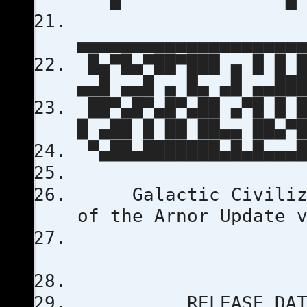
▄▄▄▄▄▄▄▄▄▄▄▄▄▄▄▄▄▄▄▄
█▄▀█▄▀██▀███ ▄ █ █ █
▄▄█ ▄▄█ ▄ █▄ ▄█ ▄▄██
██▀▄█▀▄█▀▄██ ▄▀█ █ █
█ ▄██ █ ██ ██▄▄ ██▄▀
▀▄██▄███████▄█▄█▄▄▄█
Galactic Civilizat
of the Arnor Update 
(c) Stardo
RELEASE DA