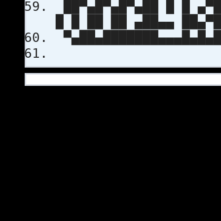
██▀▄█▀▄█▀▄██ █ █ ▄▀█
█ █ ██ ██ ▄██▄▄ ██▄▀
▀▄██▄███████▄▄▄█▄█▄█