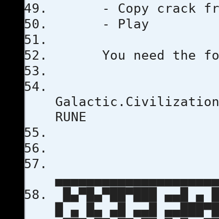
- Copy crack from 
- Play
You need the follo
Galactic.Civilizatio
RUNE
▄▄▄▄▄▄▄▄▄▄▄▄▄▄▄▄▄▄▄▄
█▄▀█▄▀██▀███ ▄▄█ ▄ █
█ ▄ █▄ ▄█ ▄▄█ ▄▄███▀