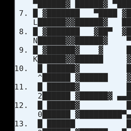
▀██████▓ ██████▓ ▀██
█ ▓███████ ▀████ ▓
L██████▓▓██████▓ ██
█ ▓███████ ▓██▀ ▓
N██████▓▓██████▓ ▀
█ ▓██████▓ ▓ ██
K██████▓▓██████ ▓
█ ██████▓ ███
^██████ ▓██████ ▓
█ ██████▓ ███
2██████ ▓██████▓ ▄▄█
█ ██████▓ ███
0██████ ▓█████████▀▄
█ ██████ ███