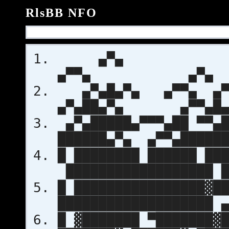
RlsBB NFO
▄▀▄ ▄▀▄
▄▀▀▄ ▄▀▄
▄▀▄█▄▀▄ ▄▀▀▄ ▄▀▄█
▄▀▄██▄▀▄ ▄▀▀▄█▄
▄▀▄█████▄▀▀▀▄██ ▀▀▄█
██████▄▀▄ ▄▀▀▄██████
█ ████████ ██████ ██
██████████████████ █
█ ████████████████▓█
███████████████████ 
█ ▓███████ ▀███████