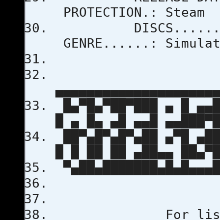
PROTECTI
DISCS..
GENRE.....
▄▄▄▄▄▄▄▄▄▄▄▄▄▄▄▄▄▄▄▄
█▄▀█▄▀██▀███ ▄ █ ▄▄█
█ ▄ █▄ ▄█ ▄▄█ ▄▄███▀
██▀▄█▀▄█▀▄██ ▄▀█ ▄██
█ █ ██ ██ ▄██▄▄ ██▄▀
▀▄██▄███████▄█▄█▄▄▄█
For list of ch