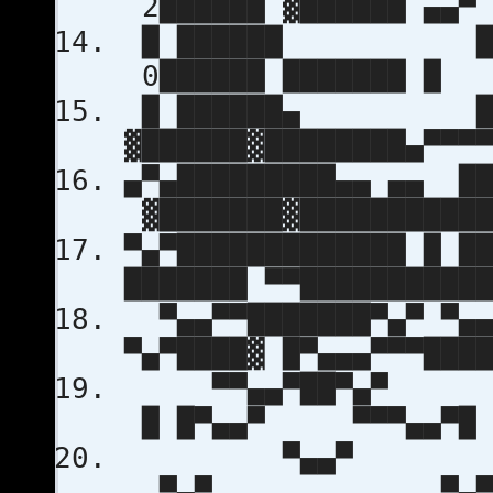
2██████ ▓██████ ▄
█ ██████ ███
0██████ ███████ 
█ ██████▄ ████
▓██████▓████████▄▀▀▀
▄▀▄█████████▄▄ ▄▄ ██
▓███████▓███████████
▀▄▀█████████████ █ █
███████ ▀▀██████████
▀▄▄▀▀███████▀▄▀ ▀▄▄▀
▀▄▀████▓ █▀▄▄▄▀▀▀███
▀▀▄▄▀██▀▄▀ ▀▀
█ █▀▄▄▀ ▀▀▀▄▄▀█ 
▀▄▄▀ 
▀▄▀ ▀▄