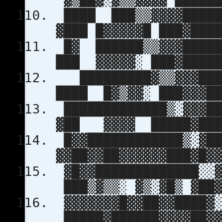
████ ███▒▒▓▓▓▓█
▓███ █▓▓▓▓▓█ ███▓███
█▓ ██████▒▒▓▓▓███
███ ▓▓▓▓▓░ ███▓█████
█████████▓▒▒▓▓▓███
████ █▓▒▓▓░ ███▓▓▓██
█████████████▒░▓▓▓█
▓██ ▓▓▓▓ █████▓███
█▓▓████████████▒░▓█
▓▓██▓▓██▓▓▓▓▓▓███▓█▓
▓█▓▓█████████████░░▓
███▒▓▒▒░ ▓▒░▓█▒ ▓██▓
▓▓▓▓▓▓▓█▓▓██▓▓████▓░
█████▓██████▓▓▓▓██▓▓