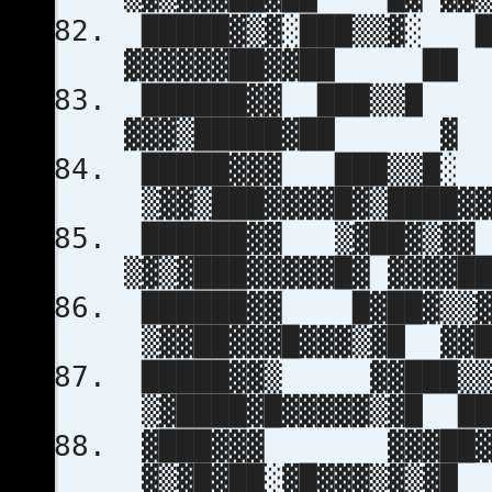
█████▓▒▓░███▒▒▓░ █
▓▓▓▓▓▓██▓▓██ ██ ▓
██████▓▓ ███▒▒█
▓▓▓▒█████▓██ ▓ ░█
█████▓▓▓ ███▒▒█░
▒▓▓▒███▓▓▓▓█▓▒████▓
██████▓▓ ▒▓██▓
▒▓▒▓███▓▓▓▓▓█▓ ▓▓▓▓█
██████▓▓ █
▒▓▓██▓▓▓█▓▓▓▒▓█ ▓▓█
█████▓▓▒ ▓
▒▓████▓█▓▓▓▓▓▒▓█ ██
▓███▓▓▓ ▓▓▓
▓▒▓█▓██░▓█▓▓▓▒▓▒▓█