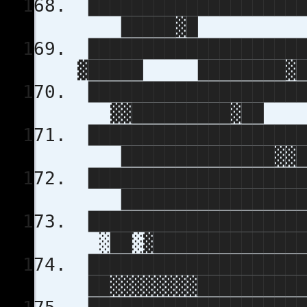
████████████████████
█████▓█
████████████████████
▓█████ ████████▓
████████████████████
▓▓█████████▓██
████████████████████
██████████████▓▓
████████████████████
█████████████████
████████████████████
░██░▓██████████████
███████████████████
██▓▓▓▓▓▓▓▓██████████