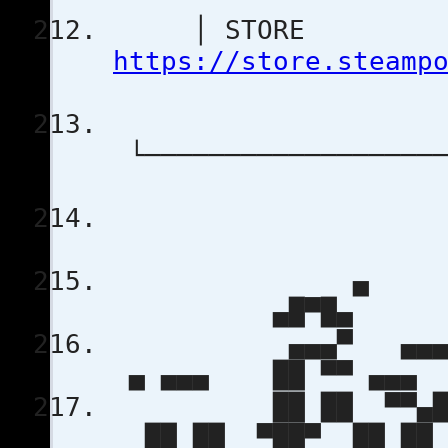
│ STORE 
https://store.steamp
└───────────────────
▄
▄█▀
▄▄▄▀ ▄▄▄ ▄
▄ ▄▄▄ ██ ▀
██ ██ ▀▀▄██ 
██ ██ ▀██▀ 