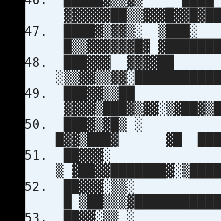
█████▓▒▒▓▒ █
▓▓▓▓▓▓██▒▒▓▓▓█▓▓█▓██
████▓▒▓▓▒░ ▒
█▒▒▓▓▓▓▓▓█▓ ▓███████
███▓▓▓ ▓▓▓▓
░▒▒▓▓▒▒▓▓░██████████
███▓▓▒
▓▓▓▓▒███▓▒▓▓░▒▓██▓▒█
███▓▒▓
█▓▓▒███▓ ▓█ ████
██▓▓
▒ ▓██▓▓███████▓░▒███
██▓▓▓
█ ▒██▒▒▒▓███████████
██▓▓░