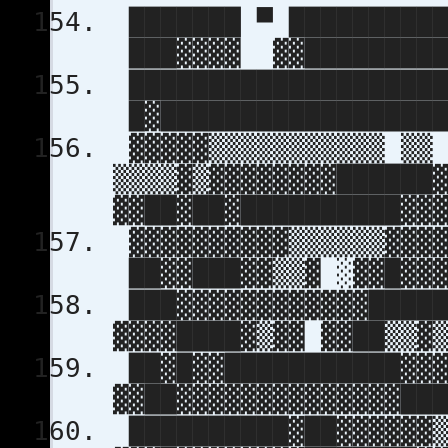
███████ ▀ ██████████
███▓▓▓▓ ▓▓█████████
████████████████████
█▓█████████████████
▓▓▓▓▓▒▒▒▒▒▒▒▒▒▒▒ ▒▒
▒▒▒▒▓▒▓▓▓▓▓▓▓▓██████
▓▓██▓██▓██████████▓▓
▓▓▓▓▓▓▓▓▓▓▒▒▒▒▒▒▓▓▓▓
██▓▓███▓▓▒▒▓ ░▓▓█▓▓▓
███▓▓▓▓▓▓▓▓▓▓▓▓████
▓▓▓▓████▓▒▓▓ ▓▓██▒▒▓
██▓█▓▓███████████▓▓▓
▓▓██▓▓▓▓▓▓▓▓▓▓▓▓▓▓██
██████████▓██▓▓▓▓▓▓▒