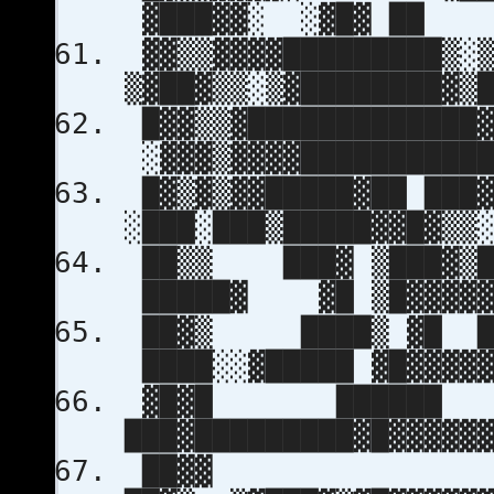
▓███▓▓░ ░▓█▓ ██
▓▓▒▒▓▓▓▓████████
▒▓██▓▒▒░▒▓██████
█▓▓▒▒▓████████████
░▓▓▓▒▓▓▓▓████████
█▓▒▓▒▓▓█████▓██ ███
░███░███▒█████▓▓█▓
██▒▒ ███▓ ▒███▓▒█
█████▓ ▓█ ▒█▓
██▓▒ ████▒ ▓█ 
████░░▓█████ ▓█▓▓
▓█▓█ ██████
███▓█████████▓█▓▓
██▓▓