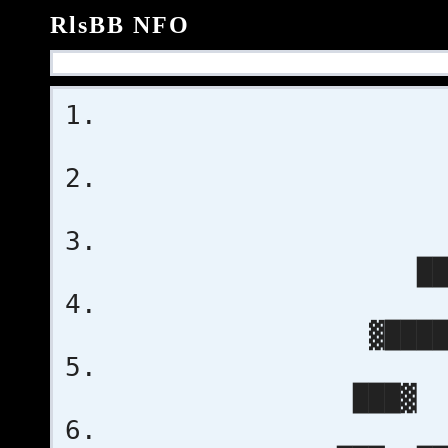
RlsBB NFO
██
▓████
███▓ ░█