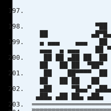
▀
██ ▄█▀
▄ ▄▄▄ ▄▄▄ █
▄▄▄ ▄ ▄▄▄ ██ ▀
██ ██ ▄██ ██ ██ 
██ ██ ██ ▀██▀ 
██ ██▀▀▀▀ ██ ██
██ ██ ██ ██ 
▄██ ▀█▄▄▀ ▄██▄ ▀
▄██▄ ▄██ ██▄ ▄██▄
════════════════════