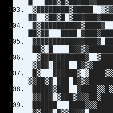
█ █▓▓▒█▒▓█▓██▓▓████
▒▓▓▓▓█▓▓▓▒▓████
▓▓ ▒█▓▒█░▒██▓███▓███
▓▒▓▓▓▓█▓▓▓▓▓▒
██▒▓▓ █▓▓█ ▓███▓███
▓▓▓▓▓▓▓▓▓▓▓▓▓
██▒░█ █▓▓▒▓███████
▒█▓█▓▓▓▓▓███▓ 
▒▓█▓░▓█▓█ █▓▒▓█████
█▒ ▓▓▓███▒ ░███
▒▓██▒▓ ▓██ █▓▒▓█████
████▓▒███ ▓████▓
▓▓██▓░▒▓▓▓▒▓▓▓██▓███
██████ ████▓▓▓█
▓▒██▓░▓▒▒▓▓▓▓ ██████