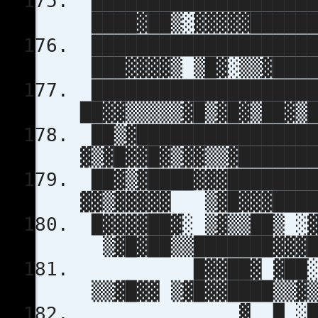
███████████████████
████▓██▒░▓▓▓▓▓██████
██████████████████
███▓▓▓▓▒ ▒█▓░▒▒▓████
███████████████████
██▓▓▒▒▒▒▒▓█▒▓█▓▒██▓▒
██▒▓███████████████
▓▒▓█▓▓█▓▒▓▓▒▒▓██████
██▓▒▓████▓▓▓███████
▓▓▒▓▓▓▓▓ ▒▓█▓▓▓████
█▓▓▓▓██▓░ ▒▓▒▒██▒ ░
▒▓█▓██▒▒███████▓▓▓█
█▓▓██▓ ▓██░ ▓▓
▒▒▓█▓▓ ▒▓█▓▓████▒▒▓▒
▓ █ ░██▒ ▓██