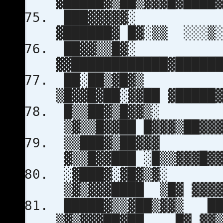
▓█████▓▒██▒▓▓▓█▓███
███▓▓▓▓▓░
▓██████▓ █▓░▒▒ ░░░▒
██▓▓▒▒█▓░ 
▓▓████████████▓████
██░██▒▓█▓▒
▒█▓▓█▓██░▓▓██ ▓█████
█▒▒██▓
▒▓▒▒█▓▓██ █▓▓▓▒██▓▓
▒▒███▓
▓▒▒█▓▓███ ░█▒▒▓▓▓█▓
░▓███▓
▒▓▒▓▓▓████ ▒█▓ ▓▓▓▓
█████▓▒▒▓██▒▓▓▒ ██
▒▓▒▓▓▓██▓██ █▓ ▓▓▒