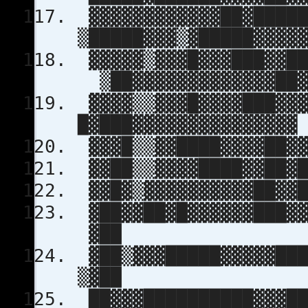
▓▓▓▓▓▓▓▓▓▓▓▓██▓█████
▒█████▓▓▓▒▓█████▓▓▓▓
▓▓▓▓▓▒▓▓▓█▓▓▓███▓▓██
▒██▓▓▓▓▓▓▓▓▓▓▓▓▓██
▓▓▓▓▒▒▓▓▓█▓▓▓▓███▓▓▓
█▓███▓▓▓▓▓▓▓▓▓▓▓▓▓▓▓
▓▓▓█▒▒▓▓████▓▓▓▓██▓▓
▓▓██▒▒▓▓▓▓████▓▓██▓█
▓▓█▓▒▓▓▓▓▓▓▓▓▓▓██▓▓█
▓██▓▓██▓█▓▓▓▓▓▓███▓▓
▓██
▓██▒▓▓▓█████▓▓▓▓▓███
▒▓██
██▓▓▓██████████▓