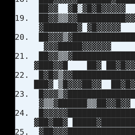
██▓▓ ▓█░▓█▓█▓▓▓▓▓
██▓▓▒▒▓▓██████████▓▓
▓███████▓ ▓█▓▓▓▓▓
██▓▓▓▒▓█████████████
▓▓▓█████▓▓▓▓▓▓
██▓▓▒▒▓█████████████
▓███▓▓█ ██▓ ██▓█▓▓
█▓█▓▒▓▓█████████████
███▓ ▒█▓▓▓██▓▓ ██▓█▓
█▓▓▓▒▓██████████████
▓▒▒▓██████▒▒██▓▓█▓▓
█▓▓▓▓▓██████████████
▓██▓██▓ █████▓██████
▓██▓▓▓██████████████