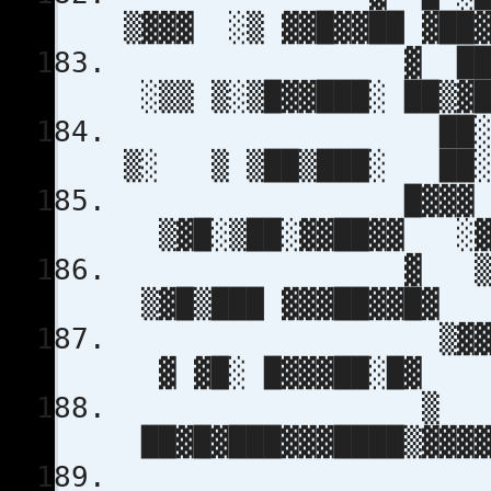
▒▓▓▓ ░▒ ▓▓█▓▓█
▓ ██ ▒█████
░▒▒ ▒░▒█▓▓███░ 
██░████▓
▒░ ▒ ▒██▒███░
█▓▓▓ ▓▓▓
▒▓█░▒██░▓▓██
▓ ▒▒ ▓█ 
▒▓█▒███ ▓▓▓█
▒▓▓▓ ▒
▓ ▓█░ █▓▓▓
▒ 
██▓█▓███▓▓▓█