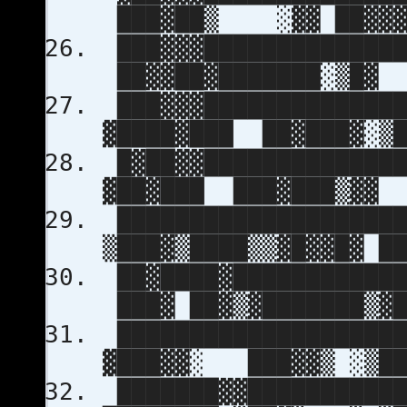
███▓██▒ ░▓▓ ██▓▓▓
███▓▓▓██████████████
██▓▓██▓███████░
███▓▓▓██████████████
▓████▓███ ██▓███
█▓██▓▓██████████████
▓██▓███ ███▓███▒▓▓ 
████████████████████
▒███▓▒████▒▒▓█▓▓█▓ █
██▓████▓████████████
███▓ ██▓▒▓███████
████████████████████
▓███▓▓░ ███▓▓▒ ░▒
███████▓▓███████████