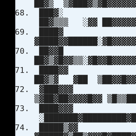
██▓▒ ▒▓███▓▒▓█▓▓▓
███▓░
██▓▒▒▒ ░▓▓ ██▓▓
████▓
▓████▓▓██████░▓█▓▓▓
██▓▓█
██▓▒▓█▓▓▒▒░▓█▓▓█▓▓
████▓
██▓▒▓ ▓██ ▒██▓▓█
▓███▓▓▓
▒▓██▓██▓▓▓▓█▓▓ ▒█▒▒
████▓▓▓ 
░███████▓█████████
█████▒▓▓