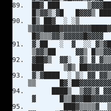
██▓ ███ ▒▓▓▓██▓▓▓
█▒▓▓▒░▓█ █▓▓▓▒ ███▓
█▒ ██▓ ░ ░▒
▒▓▓▓████▓▓▓▓▓▓▓▓██
█▓▒▒▒▓▓▒▓▓▓▓▓█▓▓▓▓
▓░██ ░ ▓ ░░ ▓▒▓███
▒▓▓▒██ ▓▓▒ █▒▒▓▓▓
▓██▓▒ ▓▓░ ▓▒ ▓ ▓▒▒
███ ▒▓▒ ██▓▓▓▓▓▓▓
▓░▓████ ░ ▒░ ▓▓ ▓▓
▒▒ █▓░██▓▓▓▓▓▓▓▓▓
████▒ ▒▓▓▒▓ ▓▓▒▓▓
▓ █▒▒█▓▓██▓▓▓▓▓▓
███▓▒▒▒▒▓ ▒▓▓▓▓