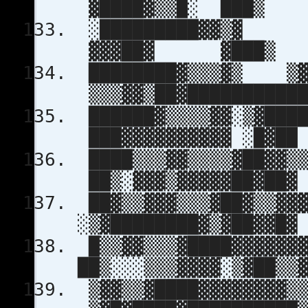
▓████▓▒▒█
░█████████▓
▓▓▓██▓ 
████████▓▒▒▒▓
▒▒▒▓▓▒██▓███
██████▓▒▒▒▒▓▓░▒▓██
███▓▓▓▓▓▓▓▓▓▓
████▒▒▒▓▓▒▒▒▒▓██▓▓
██▒░▓▓▓▒▓▓▓▓▓██
██▓▒▒▓▓▓▒▒▒▓██
░▒▓████████▓▒▓
█▒▒▓▓▒▒▒▓██
██▒░░░▒▒▒▓▓▓▓░▒▓██
▒▓▓▒▒▓████