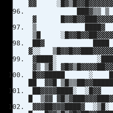
▓▓ ░█▓▒█▓▓█▓▓▓▓▓▓▓
███▓▒▒ ▒ ▓▓▒░░
▓ █▓▓█▓▓███▓▓▓▓▓
▒ ████▓ ░▒ ▓ 
▒█ ░█▓▓█▓▓██▓▓▓▓▓
██▓ ████ ░ ░
▓░░ ▒█▓▓█▓▓███▓▓▓▓▓
▓████░ ░████ 
▓▒ ▒█░ ▓█▓▒█▓▓▓▓██▓▓
█▓▓█████ ░ ████
██ ▓▓█ ▒█▒▒██▓▓█████
██▓▓▓▓████░ ░█▓
█ ▒▓▓ ▓█▒▓███▓▓▓███▓
▓▓▓██▓▓▓████▓ 