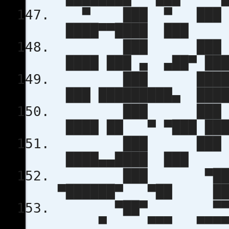
▀ ███ ▀ ███
████▀▀████ ██
███ ███ 
████ ███ ▄ ▄
███ █████
███ █████████
███ ███ 
████ ██ ▀ ▀█
███ ███ █
████▄▄████ ██
███ ▀████
▀██████▀ ▀██ █
▀██▀ ▀▀▀
▀ ▀▀▀ ▀▀▀