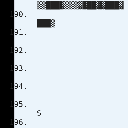
▒▒███▓▒▒▒▓
▒
██
▒
P R E