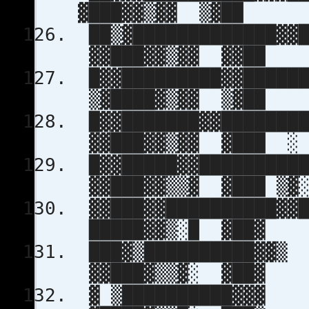
▓███▓▓▒▓▓
██▒▓█████████
▓▓███▓▓▒▓
█▓▓█████████
▒▓████▓▒▓
█▓▓███████▓
▓▓███▓▓▒▓▓ ▓███ ░
█▓▓█████▓▓
▓▓███▓▓▒▒▓ ▓█
▓▓███▓▓██
█████▓▓▒░
███▓▒███
▓▓███▓▒▒▓
▓ ▒███████