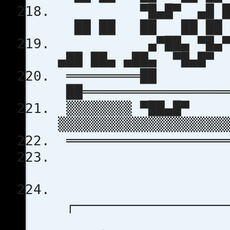
▀█▄█▀ ▄█ ██ 
██ ██ ██ █
▄▀██▄ ▀█▄▀▀▄ ▄
▄██ ██▄ ▄██▄ 
═════════██
██══════════════════
▒▒▒▒▒▒▒▒ ▀██▄█▀
▒▒▒▒▒▒▒▒▒▒▒▒▒▒▒▒▒▒▒▒
════════════════════
┌───────────────────