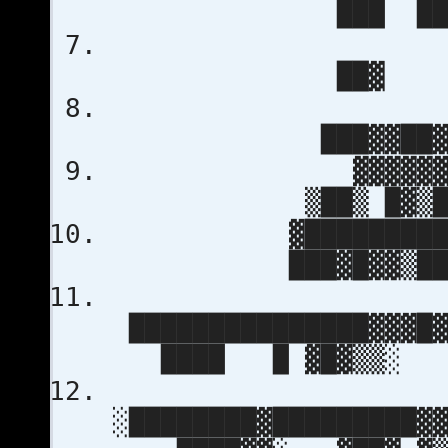
███ ███
██▓ ▓
░
███▓▓██▓
▓▓▓▓▓▓▓▒░ 
▒██▒ █▓▒██
▓███████████▓███
███▓█▓▓▒██
███████████████▓▓▓█
████ █ ▓█▓▒▒░
░████████▓█████████▓