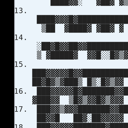
████▓▓░ ▓██▓ ▓
████▓▓▓█▓███████████
▒██ ▓████▓ ▓██▓ ▓
░██▓█▓▓██▓▓█████████
▒ ▓█████▓ ▓▓█░░█▓▒
███▓▓▓▓▓█▓▓█████████
██▓█▓▒▓███▒ █▒░█▓▒▓▓
███▓▓▓▓▓█▓███████▓▓█
▓███▓▓ ▒█▓▒▓▓█▓▒▓▓▓
███▓▓▒▓▓▓███████▓▓██
██▓▓█ ██▓░██▓▓▓▓▓
███▓▓▓▓▓███████▓████