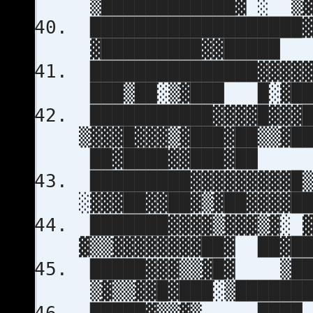
▒████████████▓ ░ 
███████████████████▓
▓█████████▓▓█████
███████████████▓▓▓▓
███▒██░▒▓███ █░▓██
███████████▓▓▓▓█▓▓▓█
▒▓▓▓█▓▓▓▒▓███▓██▒▒
██▓████▓▓███▓██
█████████▓▓▓▓▓▓▓▓▓
░▓▓▓██▓▓██▓▒▓██▓▓▓▓
███████▓▓▓▓▒▓▓▓
▓▒▒▓▓▓▓▓▓▓▓██▓ ██▓██
█████▓▓▓▒▒▓█▓
▒▓▒▒▓▓█▓███░▒███████