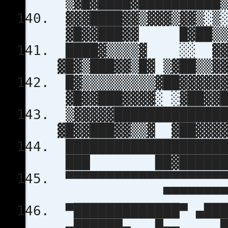
▒▓█▓████▓██████████▒
▓▓▓████▓▓
▓█▓▓███▓▓ █▓██▒▒▓
████▓▒▒▒▒▓ ░░ ▓▓ ▓
▓█▓▒███▓▓▒█▓ ▒▓██▒▒▓
█▓▒▒▒▒▒▒▒▒▒▓██▓▓▓
▓█▓▓███▓▓▓▓░ ░▓██▓▓█
▒▓▓▓▓▓███████████
▓█▓▓███▓▓▒▒▓ ▓██▓▓
████████████████████
███ ██▓████████
▀▀▀▀▀▀▀▀▀▀▀▀▀▀▀▀▀▀
▀▀▀▀▀▀▀▀▀▀▀
▀█████████████▀ ▄██
▄██████▄ █▄▄ ██