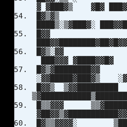
▓ ▓███▓▒ ▓█▓ ███▓▓
█▓
████▒░▒▓███▓░ ███▓▓█
█
███▓▓████████▓██▓█▓▓
█▓
███▓▓▓ ▓████▓
█▓▒▓███
░▓▓█████▓███▓▒ ░▓█
█▓▓▒ ▒▓▓█
▒▓███████████▒██████
█▒▒▓▓▓ ▒▒▓█
▓██▓▓▒▓███████████▓▓
█▓▒▒▓▓▓▓░ 