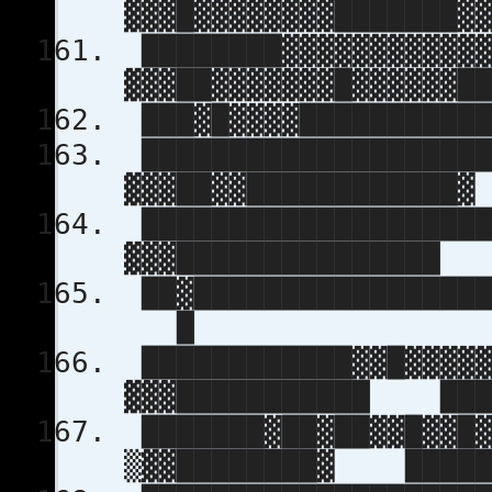
▓▓▓█▓▓▓▓▓▓▓▓███████▓
████████▓▓▓▓▓▓▓▓▓▓▓▓
▓▓▓██▓▓▓▓▓▓▓█▓▓▓▓▓▓█
███▓█▓▓▓▓███████████
████████████████████
▓▓▓██▓▓████████████▓
████████████████████
▓▓▓███████████████
██▓█████████████████
█
████████████▓▓█▓▓▓▓▓
▓▓▓███████████ ██
███████▓██▓██▓▓█▓▓█▓
▒▓▓████████▓ ████